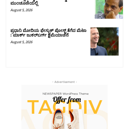
ಮುಂಚೂಣಿಯಲ್ಲಿ
August 5, 2026
ಪ್ರಧಾನಿ ಮೋದಿಯ ಫೇಸ್ಬುಕ್‌ ಪೋಸ್ಟ್‌ ತೆಗೆದ ಮೆಟಾ
: ಮಾರ್ಕ್ ಜುಕರ್‌ಬರ್ಗ್ ಕ್ಷಮೆಯಾಚನೆ
August 5, 2026
- Advertisement -