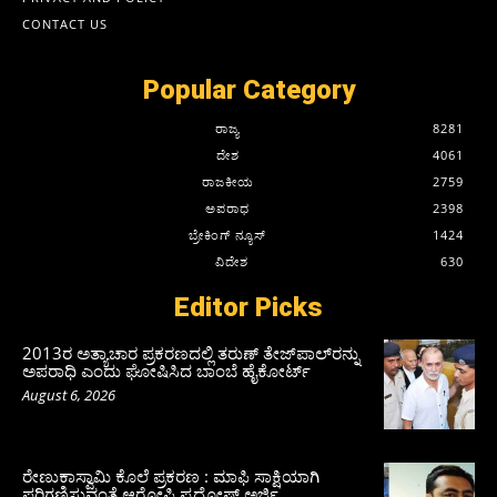
CONTACT US
Popular Category
ರಾಜ್ಯ
8281
ದೇಶ
4061
ರಾಜಕೀಯ
2759
ಅಪರಾಧ
2398
ಬ್ರೇಕಿಂಗ್ ನ್ಯೂಸ್
1424
ವಿದೇಶ
630
Editor Picks
2013ರ ಅತ್ಯಾಚಾರ ಪ್ರಕರಣದಲ್ಲಿ ತರುಣ್ ತೇಜ್‌ಪಾಲ್‌ರನ್ನು
ಅಪರಾಧಿ ಎಂದು ಘೋಷಿಸಿದ ಬಾಂಬೆ ಹೈಕೋರ್ಟ್
August 6, 2026
ರೇಣುಕಾಸ್ವಾಮಿ ಕೊಲೆ ಪ್ರಕರಣ : ಮಾಫಿ ಸಾಕ್ಷಿಯಾಗಿ
ಪರಿಗಣಿಸುವಂತೆ ಆರೋಪಿ ಪ್ರದೋಷ್‌ ಅರ್ಜಿ