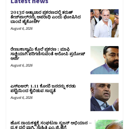
Latest news
2013ರ ಅತ್ಯಾಚಾರ ಪ್ರಕರಣದಲ್ಲಿ ತರುಣ್
ತೇಜ್‌ಪಾಲ್‌ರನ್ನು ಅಪರಾಧಿ ಎಂದು ಘೋಷಿಸಿದ
ಬಾಂಬೆ ಹೈಕೋರ್ಟ್
August 6, 2026
ರೇಣುಕಾಸ್ವಾಮಿ ಕೊಲೆ ಪ್ರಕರಣ : ಮಾಫಿ
ಸಾಕ್ಷಿಯಾಗಿ ಪರಿಗಣಿಸುವಂತೆ ಆರೋಪಿ ಪ್ರದೋಷ್‌
ಅರ್ಜಿ
August 6, 2026
ಎಸ್‌ಐಆರ್‌: 1.11 ಕೋಟಿ ಜನರನ್ನು ಕರಡು
ಪಟ್ಟಿಯಿಂದ ಕೈಬಿಡುವ ಸಾಧ್ಯತೆ
August 6, 2026
ಹೊಸ ನಾಯಕತ್ವಕ್ಕೆ ಸಂಘಟನಾ ಸೃಜನ್ ಅಭಿಯಾನ –
ದ.ಕ ದಲ್ಲಿ ವಾಗ್ಮಿ, ಸಾಹಿತಿ ಎಂ.ಜಿ.ಹೆಗ್ಡೆ