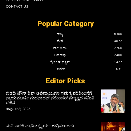
CONTACT US
Popular Category
ರಾಜ್ಯ
8300
ದೇಶ
4072
ರಾಜಕೀಯ
2760
ಅಪರಾಧ
2400
ಬ್ರೇಕಿಂಗ್ ನ್ಯೂಸ್
1427
ವಿದೇಶ
631
Editor Picks
ಬಿಡದಿ ಟೌನ್ ಶಿಪ್ ಅಭಿಪ್ರಾಯಗಳ ಸಮಗ್ರ ಪರಿಶೀಲನೆಗೆ
ನ್ಯಾಯಮೂರ್ತಿ ಗುಹನಾಥನ್ ನರೇಂದರ್ ನೇತೃತ್ವದ ಸಮಿತಿ
ರಚನೆ
August 8, 2026
ಮಸಿ ಎರಚಿ ಮನೋಸ್ಥೈರ್ಯ ಕುಗ್ಗಿಸಲಾಗದು