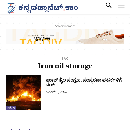
- Advertisement -
TAG
Iran oil storage
ಇರಾನ್‌ ತೈಲ ಸಂಗ್ರಹ, ಸಂಸ್ಕರಣಾ ಘಟಕಗಳಿಗೆ
ಬೆಂಕಿ
March 8, 2026
ವಿದೇಶ