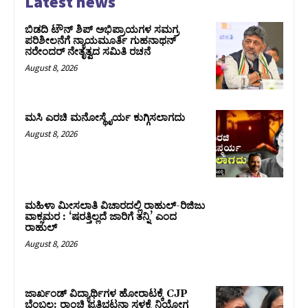
Latest news
ಬಿಡದಿ ಟೌನ್ ಶಿಪ್ ಅಭಿಪ್ರಾಯಗಳ ಸಮಗ್ರ
ಪರಿಶೀಲನೆಗೆ ನ್ಯಾಯಮೂರ್ತಿ ಗುಹನಾಥನ್
ನರೇಂದರ್ ನೇತೃತ್ವದ ಸಮಿತಿ ರಚನೆ
August 8, 2026
ಮಸಿ ಎರಚಿ ಮನೋಸ್ಥೈರ್ಯ ಕುಗ್ಗಿಸಲಾಗದು
August 8, 2026
ಮಹಿಳಾ ಮೀಸಲಾತಿ ವಿಚಾರದಲ್ಲಿ ರಾಹುಲ್‌-ರಿಜಿಜು
ವಾಕ್ಸಮರ : ‘ಷರತ್ತಿಲ್ಲದೆ ಜಾರಿಗೆ ತನ್ನಿ’ ಎಂದ
ರಾಹುಲ್‌
August 8, 2026
ಜಾರ್ಖಂಡ್‌ ವಿದ್ಯಾರ್ಥಿಗಳ ಹೋರಾಟಕ್ಕೆ CJP
ಬೆಂಬಲ: ರಾಂಚಿ ಪ್ರತಿಭಟನಾ ಸ್ಥಳಕ್ಕೆ ನಿಯೋಗ