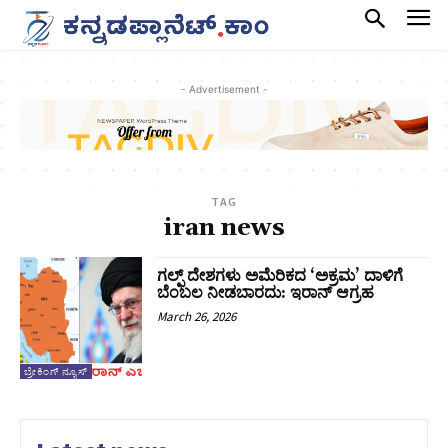
- Advertisement -
TAG
iran news
ಗಲ್ಫ್ ದೇಶಗಳು ಅಮೆರಿಕದ ‘ಅಕ್ರಮ’ ದಾಳಿಗೆ
ಬೆಂಬಲ ನೀಡಬಾರದು: ಇರಾನ್ ಆಗ್ರಹ
March 26, 2026
ಬ್ರೇಕಿಂಗ್ ನ್ಯೂಸ್