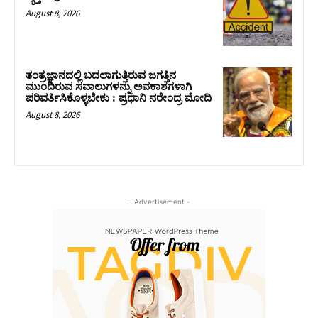
August 8, 2026
ತಂತ್ರಜ್ಞಾನದಲ್ಲಿ ಬದಲಾಗುತ್ತಿರುವ ಜಗತ್ತಿನ
ಮುಂದಿರುವ ಸವಾಲುಗಳನ್ನು ಅವಕಾಶಗಳಾಗಿ
ಪರಿವರ್ತಿಸಿಕೊಳ್ಳಬೇಕು : ಪ್ರಧಾನಿ ನರೇಂದ್ರ ಮೋದಿ
August 8, 2026
- Advertisement -