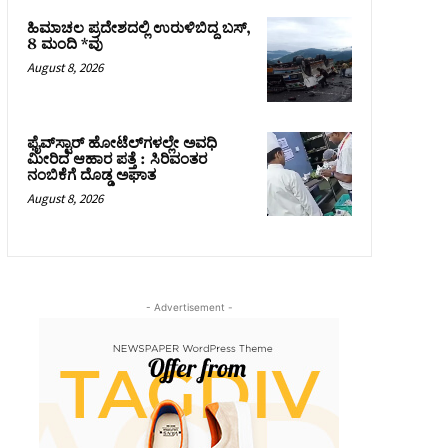
ಹಿಮಾಚಲ ಪ್ರದೇಶದಲ್ಲಿ ಉರುಳಿಬಿದ್ದ ಬಸ್‌,
8 ಮಂದಿ *ವು
August 8, 2026
ಫೈವ್‌ಸ್ಟಾರ್ ಹೋಟೆಲ್‌ಗಳಲ್ಲೇ ಅವಧಿ
ಮೀರಿದ ಆಹಾರ ಪತ್ತೆ : ಸಿರಿವಂತರ
ನಂಬಿಕೆಗೆ ದೊಡ್ಡ ಅಘಾತ
August 8, 2026
- Advertisement -