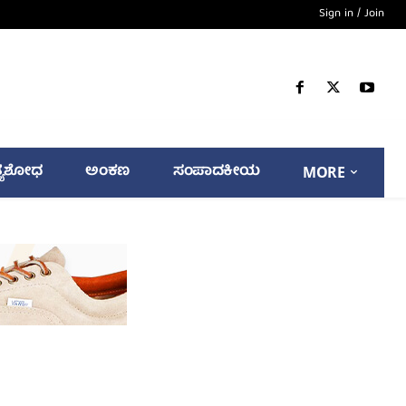
Sign in / Join
್ಯಶೋಧ
ಅಂಕಣ
ಸಂಪಾದಕೀಯ
MORE