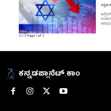
ಕನ್ನಡ ಪ್
ಇಸ್ರೇಲ
ಊಹಿಸಲಾ
ವಿದೇಶ
1
2
3
Page 1 of 3