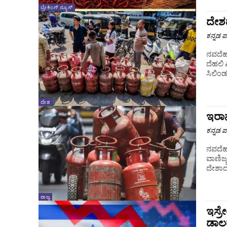
ಬ್ರೇಕಿಂಗ್ ನ್ಯೂಸ್
ದೇಶದ
ಕನ್ನಡ ಪ್
ನವದೆಹಲ
ದೆಹಲಿ 
ಸಿಲಿಂಡರ
ದೇಶ
ಇರಾನ
ಕನ್ನಡ ಪ್
ನವದೆಹಲ
ವಾಣಿಜ್ಯ ಸಿಲಿಂಡ
ದೇಶಾದ್
ರಾಜ್ಯ
ಇಸ್ರ
ಡಾಲರ