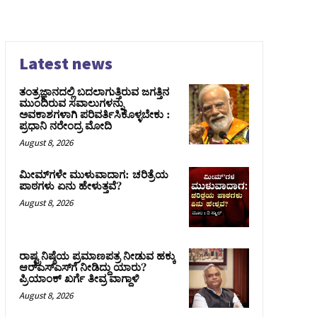
Latest news
ತಂತ್ರಜ್ಞಾನದಲ್ಲಿ ಬದಲಾಗುತ್ತಿರುವ ಜಗತ್ತಿನ
ಮುಂದಿರುವ ಸವಾಲುಗಳನ್ನು
ಅವಕಾಶಗಳಾಗಿ ಪರಿವರ್ತಿಸಿಕೊಳ್ಳಬೇಕು :
ಪ್ರಧಾನಿ ನರೇಂದ್ರ ಮೋದಿ
August 8, 2026
ಮೀಮ್‌ಗಳೇ ಮುಳುವಾದಾಗ: ಚರಿತ್ರೆಯ
ಪಾಠಗಳು ಏನು ಹೇಳುತ್ತವೆ?
August 8, 2026
ರಾಷ್ಟ್ರನಿಷ್ಠೆಯ ಪ್ರಮಾಣಪತ್ರ ನೀಡುವ ಹಕ್ಕು
ಆರ್‌ಎಸ್‌ಎಸ್‌ಗೆ ನೀಡಿದ್ದು ಯಾರು?
ಪ್ರಿಯಾಂಕ್ ಖರ್ಗೆ ತೀವ್ರ ವಾಗ್ದಾಳಿ
August 8, 2026