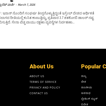
ಲಾನೆಟ್ ವಾರ್ತೆ
-
March 7, 2026
್‌ : ಇರಾನ್ ನೊಂದಿಗೆ ಸಂಘರ್ಷ ತೀವ್ರಗೊಳ್ಳುತ್ತಿದ್ದಂತೆ ಇಸ್ರೇಲ್ ದೇಶದ ಆರ್ಥಿಕತೆ
ಗದ ರೀತಿಯಲ್ಲಿ ಕುಸಿತ ಕಾಣುತ್ತಿದ್ದು, ಪ್ರತಿವಾರ 3.7 ಶತಕೋಟಿ ಡಾಲರ್ ನಷ್ಟ
ಅನುಭವಿಸುತ್ತಿದೆ. ಸೇನಾ ವೆಚ್ಚ ವಾಯು ರಕ್ಷಣಾ ವ್ಯವಸ್ಥೆಗಳ ನಿರ್ವಹಣಾ...
About Us
Popular 
ರಾಜ್ಯ
ABOUT US
ದೇಶ
TERMS OF SERVICE
ರಾಜಕೀಯ
PRIVACY AND POLICY
ಅಪರಾಧ
CONTACT US
ಬ್ರೇಕಿಂಗ್ ನ್ಯೂಸ್
ವಿದೇಶ