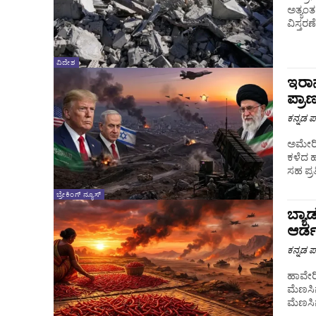
ಅತ್ಯಂತ
ವಿದೇಶ
ಇರಾನ
ಪ್ರ
ಕನ್ನಡ ಪ್
ಅಮೇರಿ
ಕಳೆದ ಹ
ಸಹ ಪ್ರ
ಬ್ರೇಕಿಂಗ್ ನ್ಯೂಸ್
ಬ್ಯಾ
ಆರ್ಡ
ಕನ್ನಡ ಪ್
ಹಾವೇರಿ
ಮೆಣಸಿನಕ
ಮೆಣಸಿನಕ