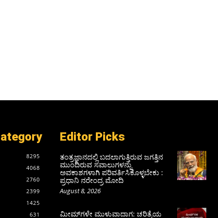
Category
Editor Picks
ತಂತ್ರಜ್ಞಾನದಲ್ಲಿ ಬದಲಾಗುತ್ತಿರುವ ಜಗತ್ತಿನ
8295
ಮುಂದಿರುವ ಸವಾಲುಗಳನ್ನು
4068
ಅವಕಾಶಗಳಾಗಿ ಪರಿವರ್ತಿಸಿಕೊಳ್ಳಬೇಕು :
ಪ್ರಧಾನಿ ನರೇಂದ್ರ ಮೋದಿ
2760
August 8, 2026
2399
1425
ಮೀಮ್‌ಗಳೇ ಮುಳುವಾದಾಗ: ಚರಿತ್ರೆಯ
631