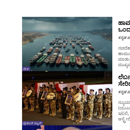
ಹಾರ್
ಒಂದು
ಕನ್ನಡ ಪ್
ನವದೆಹಲಿ
ಹಾರ್ಮ
ಮಾಡುತ್ತಿದೆ ಎ
ಮುಖ್ಯವ
ದೇಶ
ಲೆಬನಾ
ಸೇರಿ
ಕನ್ನಡ ಪ್
ನ್ಯೂಯಾರ
(ಯುಎನ್
ಇಟಲಿ, 
ಆಸ್ಟ್ರೇ
ಬ್ರೇಕಿಂಗ್ ನ್ಯೂಸ್