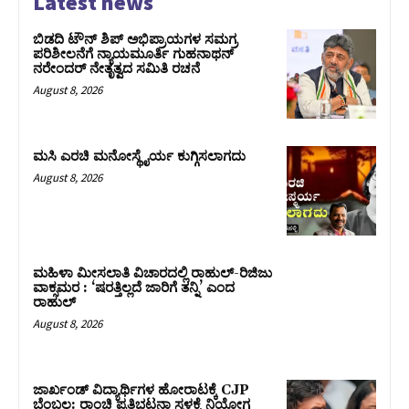
Latest news
ಬಿಡದಿ ಟೌನ್ ಶಿಪ್ ಅಭಿಪ್ರಾಯಗಳ ಸಮಗ್ರ
ಪರಿಶೀಲನೆಗೆ ನ್ಯಾಯಮೂರ್ತಿ ಗುಹನಾಥನ್
ನರೇಂದರ್ ನೇತೃತ್ವದ ಸಮಿತಿ ರಚನೆ
August 8, 2026
ಮಸಿ ಎರಚಿ ಮನೋಸ್ಥೈರ್ಯ ಕುಗ್ಗಿಸಲಾಗದು
August 8, 2026
ಮಹಿಳಾ ಮೀಸಲಾತಿ ವಿಚಾರದಲ್ಲಿ ರಾಹುಲ್‌-ರಿಜಿಜು
ವಾಕ್ಸಮರ : ‘ಷರತ್ತಿಲ್ಲದೆ ಜಾರಿಗೆ ತನ್ನಿ’ ಎಂದ
ರಾಹುಲ್‌
August 8, 2026
ಜಾರ್ಖಂಡ್‌ ವಿದ್ಯಾರ್ಥಿಗಳ ಹೋರಾಟಕ್ಕೆ CJP
ಬೆಂಬಲ: ರಾಂಚಿ ಪ್ರತಿಭಟನಾ ಸ್ಥಳಕ್ಕೆ ನಿಯೋಗ