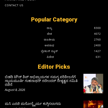
CONTACT US
Popular Category
ರಾಜ್ಯ
8300
ದೇಶ
4072
ರಾಜಕೀಯ
2760
ಅಪರಾಧ
2400
ಬ್ರೇಕಿಂಗ್ ನ್ಯೂಸ್
1427
ವಿದೇಶ
631
Editor Picks
ಬಿಡದಿ ಟೌನ್ ಶಿಪ್ ಅಭಿಪ್ರಾಯಗಳ ಸಮಗ್ರ ಪರಿಶೀಲನೆಗೆ
ನ್ಯಾಯಮೂರ್ತಿ ಗುಹನಾಥನ್ ನರೇಂದರ್ ನೇತೃತ್ವದ ಸಮಿತಿ
ರಚನೆ
August 8, 2026
ಮಸಿ ಎರಚಿ ಮನೋಸ್ಥೈರ್ಯ ಕುಗ್ಗಿಸಲಾಗದು