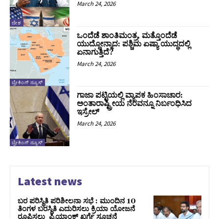
March 24, 2026
ದೇಶ
ಒಂದೆಡೆ ಶಾಂತಿಮಂತ್ರ, ಮತ್ತೊಂದೆಡೆ
ಯುದ್ಧೋನ್ಮಾದ: ಪಶ್ಚಿಮ ಏಷ್ಯಾ ಯುದ್ಧದಲ್ಲಿ
ಏನಾಗುತ್ತಿದೆ?
March 24, 2026
ಬ್ರೇಕಿಂಗ್ ನ್ಯೂಸ್
ಗಾಜಾ ಪಟ್ಟಿಯಲ್ಲಿ ವ್ಯಾಪಕ ಹಿಂಸಾಚಾರ:
ಅಂತಾರಾಷ್ಟ್ರೀಯ ನೆರವನ್ನೂ ನಿರ್ಬಂಧಿಸಿದ
ಇಸ್ರೇಲ್
March 24, 2026
ಬ್ರೇಕಿಂಗ್ ನ್ಯೂಸ್
Latest news
ಬರ ಪರಿಸ್ಥಿತಿ ಪರಿಶೀಲನಾ ಸಭೆ : ಮುಂದಿನ 10
ತಿಂಗಳ ಬರಸ್ಥಿತಿ ಎದುರಿಸಲು ಕ್ರಿಯಾ ಯೋಜನೆ
ರೂಪಿಸಲು ಪ್ರಿಯಾಂಕ್ ಖರ್ಗೆ ಸೂಚನೆ