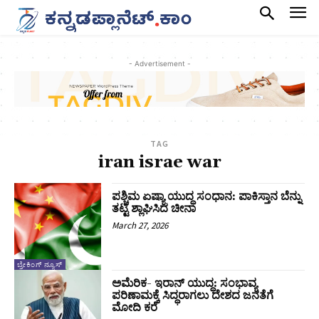
- Advertisement -
TAG
iran israe war
ಪಶ್ಚಿಮ ಏಷ್ಯಾ ಯುದ್ಧ ಸಂಧಾನ: ಪಾಕಿಸ್ತಾನ ಬೆನ್ನು
ತಟ್ಟಿ ಶ್ಲಾಘಿಸಿದ ಚೀನಾ
March 27, 2026
ಬ್ರೇಕಿಂಗ್ ನ್ಯೂಸ್
ಅಮೆರಿಕ- ಇರಾನ್‌ ಯುದ್ಧ: ಸಂಭಾವ್ಯ
ಪರಿಣಾಮಕ್ಕೆ ಸಿದ್ಧರಾಗಲು ದೇಶದ ಜನತೆಗೆ
ಮೋದಿ ಕರೆ