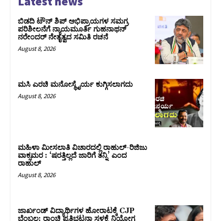
Latest news
ಬಿಡದಿ ಟೌನ್ ಶಿಪ್ ಅಭಿಪ್ರಾಯಗಳ ಸಮಗ್ರ
ಪರಿಶೀಲನೆಗೆ ನ್ಯಾಯಮೂರ್ತಿ ಗುಹನಾಥನ್
ನರೇಂದರ್ ನೇತೃತ್ವದ ಸಮಿತಿ ರಚನೆ
August 8, 2026
ಮಸಿ ಎರಚಿ ಮನೋಸ್ಥೈರ್ಯ ಕುಗ್ಗಿಸಲಾಗದು
August 8, 2026
ಮಹಿಳಾ ಮೀಸಲಾತಿ ವಿಚಾರದಲ್ಲಿ ರಾಹುಲ್‌-ರಿಜಿಜು
ವಾಕ್ಸಮರ : ‘ಷರತ್ತಿಲ್ಲದೆ ಜಾರಿಗೆ ತನ್ನಿ’ ಎಂದ
ರಾಹುಲ್‌
August 8, 2026
ಜಾರ್ಖಂಡ್‌ ವಿದ್ಯಾರ್ಥಿಗಳ ಹೋರಾಟಕ್ಕೆ CJP
ಬೆಂಬಲ: ರಾಂಚಿ ಪ್ರತಿಭಟನಾ ಸ್ಥಳಕ್ಕೆ ನಿಯೋಗ