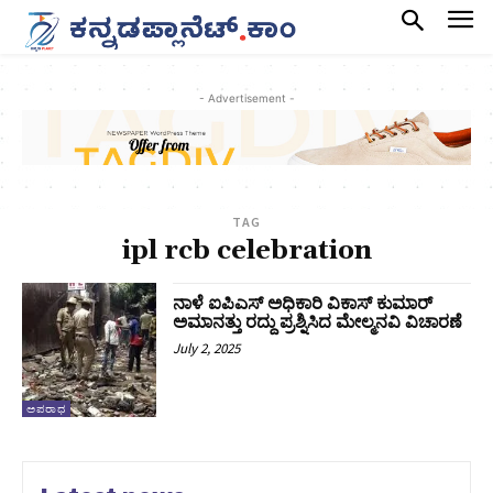
- Advertisement -
TAG
ipl rcb celebration
ನಾಳೆ ಐಪಿಎಸ್ ಅಧಿಕಾರಿ ವಿಕಾಸ್ ಕುಮಾರ್
ಅಮಾನತ್ತು ರದ್ದು ಪ್ರಶ್ನಿಸಿದ ಮೇಲ್ಮನವಿ ವಿಚಾರಣೆ
July 2, 2025
ಅಪರಾಧ