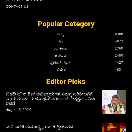
CONTACT US
Popular Category
ರಾಜ್ಯ
8300
ದೇಶ
4072
ರಾಜಕೀಯ
2760
ಅಪರಾಧ
2400
ಬ್ರೇಕಿಂಗ್ ನ್ಯೂಸ್
1427
ವಿದೇಶ
631
Editor Picks
ಬಿಡದಿ ಟೌನ್ ಶಿಪ್ ಅಭಿಪ್ರಾಯಗಳ ಸಮಗ್ರ ಪರಿಶೀಲನೆಗೆ
ನ್ಯಾಯಮೂರ್ತಿ ಗುಹನಾಥನ್ ನರೇಂದರ್ ನೇತೃತ್ವದ ಸಮಿತಿ
ರಚನೆ
August 8, 2026
ಮಸಿ ಎರಚಿ ಮನೋಸ್ಥೈರ್ಯ ಕುಗ್ಗಿಸಲಾಗದು