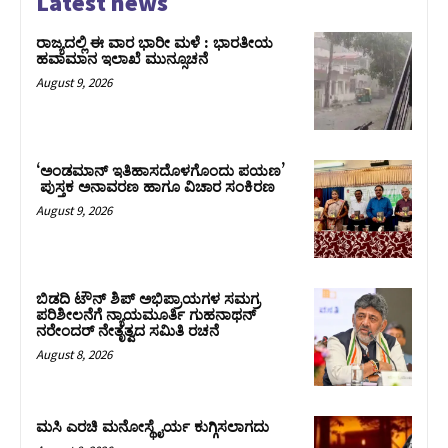
Latest news
ರಾಜ್ಯದಲ್ಲಿ ಈ ವಾರ ಭಾರೀ ಮಳೆ : ಭಾರತೀಯ
ಹವಾಮಾನ ಇಲಾಖೆ ಮುನ್ಸೂಚನೆ
August 9, 2026
‘ಅಂಡಮಾನ್ ಇತಿಹಾಸದೊಳಗೊಂದು ಪಯಣ’
ಪುಸ್ತಕ ಅನಾವರಣ ಹಾಗೂ ವಿಚಾರ ಸಂಕಿರಣ
August 9, 2026
ಬಿಡದಿ ಟೌನ್ ಶಿಪ್ ಅಭಿಪ್ರಾಯಗಳ ಸಮಗ್ರ
ಪರಿಶೀಲನೆಗೆ ನ್ಯಾಯಮೂರ್ತಿ ಗುಹನಾಥನ್
ನರೇಂದರ್ ನೇತೃತ್ವದ ಸಮಿತಿ ರಚನೆ
August 8, 2026
ಮಸಿ ಎರಚಿ ಮನೋಸ್ಥೈರ್ಯ ಕುಗ್ಗಿಸಲಾಗದು