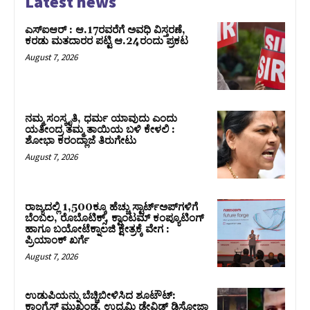
Latest news
ಎಸ್‌ಐಆರ್‌ : ಆ.17ರವರೆಗೆ ಅವಧಿ ವಿಸ್ತರಣೆ,
ಕರಡು ಮತದಾರರ ಪಟ್ಟಿ ಆ.24ರಂದು ಪ್ರಕಟ
August 7, 2026
ನಮ್ಮ ಸಂಸ್ಕೃತಿ, ಧರ್ಮ ಯಾವುದು ಎಂದು
ಯತೀಂದ್ರ ತಮ್ಮ ತಾಯಿಯ ಬಳಿ ಕೇಳಲಿ :
ಶೋಭಾ ಕರಂದ್ಲಾಜೆ ತಿರುಗೇಟು
August 7, 2026
ರಾಜ್ಯದಲ್ಲಿ 1,500ಕ್ಕೂ ಹೆಚ್ಚು ಸ್ಟಾರ್ಟ್‌ಅಪ್‌ಗಳಿಗೆ
ಬೆಂಬಲ, ರೊಬೊಟಿಕ್ಸ್, ಕ್ವಾಂಟಮ್ ಕಂಪ್ಯೂಟಿಂಗ್
ಹಾಗೂ ಬಯೋಟೆಕ್ನಾಲಜಿ ಕ್ಷೇತ್ರಕ್ಕೆ ವೇಗ :
ಪ್ರಿಯಾಂಕ್‌ ಖರ್ಗೆ
August 7, 2026
ಉಡುಪಿಯನ್ನು ಬೆಚ್ಚಿಬೀಳಿಸಿದ ಶೂಟೌಟ್‌:
ಕಾಂಗ್ರೆಸ್‌ ಮುಖಂಡ, ಉದ್ಯಮಿ ಡೇವಿಡ್ ಡಿಸೋಜಾ