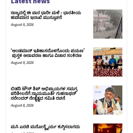
Latest news
ರಾಜ್ಯದಲ್ಲಿ ಈ ವಾರ ಭಾರೀ ಮಳೆ : ಭಾರತೀಯ
ಹವಾಮಾನ ಇಲಾಖೆ ಮುನ್ಸೂಚನೆ
August 9, 2026
‘ಅಂಡಮಾನ್ ಇತಿಹಾಸದೊಳಗೊಂದು ಪಯಣ’
ಪುಸ್ತಕ ಅನಾವರಣ ಹಾಗೂ ವಿಚಾರ ಸಂಕಿರಣ
August 9, 2026
ಬಿಡದಿ ಟೌನ್ ಶಿಪ್ ಅಭಿಪ್ರಾಯಗಳ ಸಮಗ್ರ
ಪರಿಶೀಲನೆಗೆ ನ್ಯಾಯಮೂರ್ತಿ ಗುಹನಾಥನ್
ನರೇಂದರ್ ನೇತೃತ್ವದ ಸಮಿತಿ ರಚನೆ
August 8, 2026
ಮಸಿ ಎರಚಿ ಮನೋಸ್ಥೈರ್ಯ ಕುಗ್ಗಿಸಲಾಗದು