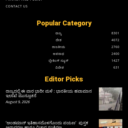
CONTACT US
Popular Category
ರಾಜ್ಯ
8301
ದೇಶ
4072
ರಾಜಕೀಯ
2760
ಅಪರಾಧ
2400
ಬ್ರೇಕಿಂಗ್ ನ್ಯೂಸ್
1427
ವಿದೇಶ
631
Editor Picks
ರಾಜ್ಯದಲ್ಲಿ ಈ ವಾರ ಭಾರೀ ಮಳೆ : ಭಾರತೀಯ ಹವಾಮಾನ
ಇಲಾಖೆ ಮುನ್ಸೂಚನೆ
August 9, 2026
‘ಅಂಡಮಾನ್ ಇತಿಹಾಸದೊಳಗೊಂದು ಪಯಣ’ ಪುಸ್ತಕ
ಅನಾವರಣ ಹಾಗೂ ವಿಚಾರ ಸಂಕಿರಣ