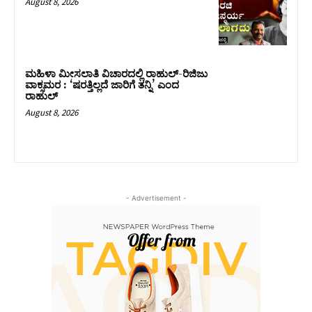
August 8, 2026
ಮಹಿಳಾ ಮೀಸಲಾತಿ ವಿಚಾರದಲ್ಲಿ ರಾಹುಲ್‌-ರಿಜಿಜು
ವಾಕ್ಸಮರ : ‘ಷರತ್ತಿಲ್ಲದೆ ಜಾರಿಗೆ ತನ್ನಿ’ ಎಂದ
ರಾಹುಲ್‌
August 8, 2026
- Advertisement -