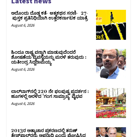
Latest news
ಅದೊಂದು ದೊಡ್ಡ ಕತೆ- ಆತ್ಮಕಥನ ಸರಣಿ- 27-
ಪುಸ್ತಕ ಪ್ರತಿನಿಧಿಯಾಗಿ ಉತ್ತರಕರ್ನಾಟಕ ಯಾತ್ರೆ
August 6, 2026
ಹಿಂದೂ ರಾಷ್ಟ್ರವನ್ನಾಗಿ ಮಾಡುವುದೆಂದರೆ
ಶೋಷಣೆಯ ವ್ಯವಸ್ಥೆಯನ್ನು ಮರಳಿ ತರುವುದು :
ಯತೀಂದ್ರ ಸಿದ್ದರಾಮಯ್ಯ
August 6, 2026
ಲಾಲ್‍ಬಾಗ್‍ನಲ್ಲಿ 220 ನೇ ಫಲಪುಷ್ಪ ಪ್ರದರ್ಶನ :
ಹೂಗಳಲ್ಲಿ ಅರಳಿದ ‘ಗಂಗ ಸಾಮ್ರಾಜ್ಯ’ ವೈಭವ
August 6, 2026
2013ರ ಅತ್ಯಾಚಾರ ಪ್ರಕರಣದಲ್ಲಿ ತರುಣ್
ತೇಜ್‌ಪಾಲ್‌ರನ್ನು ಅಪರಾಧಿ ಎಂದು ಘೋಷಿಸಿದ