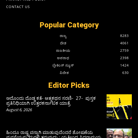
CONTACT US
Popular Category
ರಾಜ್ಯ
8283
ದೇಶ
4061
ರಾಜಕೀಯ
2759
ಅಪರಾಧ
2398
ಬ್ರೇಕಿಂಗ್ ನ್ಯೂಸ್
1424
ವಿದೇಶ
630
Editor Picks
ಅದೊಂದು ದೊಡ್ಡ ಕತೆ- ಆತ್ಮಕಥನ ಸರಣಿ- 27- ಪುಸ್ತಕ
ಪ್ರತಿನಿಧಿಯಾಗಿ ಉತ್ತರಕರ್ನಾಟಕ ಯಾತ್ರೆ
August 6, 2026
ಹಿಂದೂ ರಾಷ್ಟ್ರವನ್ನಾಗಿ ಮಾಡುವುದೆಂದರೆ ಶೋಷಣೆಯ
ವ್ಯವಸ್ಥೆಯನ್ನು ಮರಳಿ ತರುವುದು : ಯತೀಂದ್ರ ಸಿದ್ದರಾಮಯ್ಯ