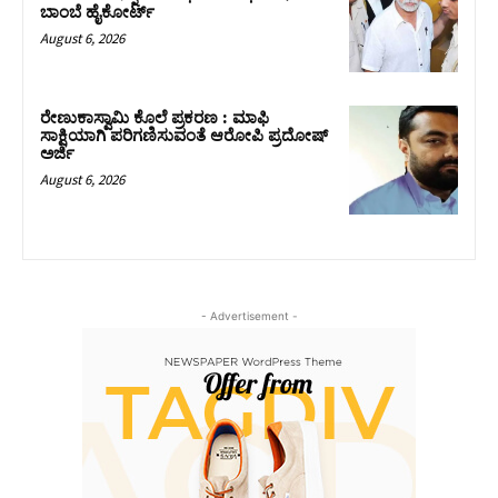
ಬಾಂಬೆ ಹೈಕೋರ್ಟ್
August 6, 2026
ರೇಣುಕಾಸ್ವಾಮಿ ಕೊಲೆ ಪ್ರಕರಣ : ಮಾಫಿ
ಸಾಕ್ಷಿಯಾಗಿ ಪರಿಗಣಿಸುವಂತೆ ಆರೋಪಿ ಪ್ರದೋಷ್‌
ಅರ್ಜಿ
August 6, 2026
- Advertisement -