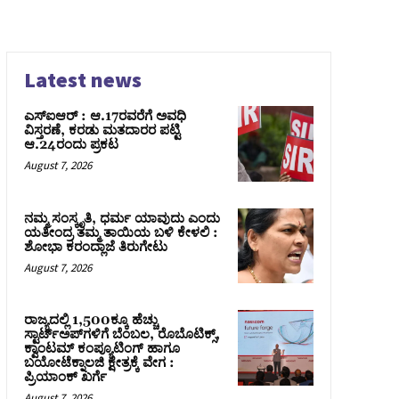
Latest news
ಎಸ್‌ಐಆರ್‌ : ಆ.17ರವರೆಗೆ ಅವಧಿ
ವಿಸ್ತರಣೆ, ಕರಡು ಮತದಾರರ ಪಟ್ಟಿ
ಆ.24ರಂದು ಪ್ರಕಟ
August 7, 2026
ನಮ್ಮ ಸಂಸ್ಕೃತಿ, ಧರ್ಮ ಯಾವುದು ಎಂದು
ಯತೀಂದ್ರ ತಮ್ಮ ತಾಯಿಯ ಬಳಿ ಕೇಳಲಿ :
ಶೋಭಾ ಕರಂದ್ಲಾಜೆ ತಿರುಗೇಟು
August 7, 2026
ರಾಜ್ಯದಲ್ಲಿ 1,500ಕ್ಕೂ ಹೆಚ್ಚು
ಸ್ಟಾರ್ಟ್‌ಅಪ್‌ಗಳಿಗೆ ಬೆಂಬಲ, ರೊಬೊಟಿಕ್ಸ್,
ಕ್ವಾಂಟಮ್ ಕಂಪ್ಯೂಟಿಂಗ್ ಹಾಗೂ
ಬಯೋಟೆಕ್ನಾಲಜಿ ಕ್ಷೇತ್ರಕ್ಕೆ ವೇಗ :
ಪ್ರಿಯಾಂಕ್‌ ಖರ್ಗೆ
August 7, 2026