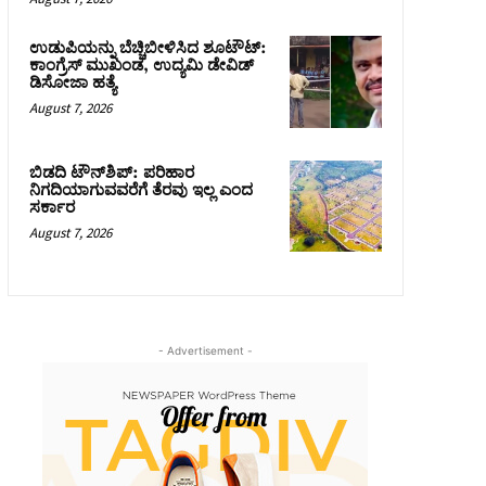
ಉಡುಪಿಯನ್ನು ಬೆಚ್ಚಿಬೀಳಿಸಿದ ಶೂಟೌಟ್‌:
ಕಾಂಗ್ರೆಸ್‌ ಮುಖಂಡ, ಉದ್ಯಮಿ ಡೇವಿಡ್
ಡಿಸೋಜಾ ಹತ್ಯೆ
August 7, 2026
ಬಿಡದಿ ಟೌನ್‌ಶಿಪ್‌: ಪರಿಹಾರ
ನಿಗದಿಯಾಗುವವರೆಗೆ ತೆರವು ಇಲ್ಲ ಎಂದ
ಸರ್ಕಾರ
August 7, 2026
- Advertisement -