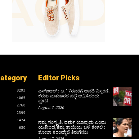
Category
Editor Picks
ಎಸ್‌ಐಆರ್‌ : ಆ.17ರವರೆಗೆ ಅವಧಿ ವಿಸ್ತರಣೆ,
8293
ಕರಡು ಮತದಾರರ ಪಟ್ಟಿ ಆ.24ರಂದು
4065
ಪ್ರಕಟ
2760
August 7, 2026
2399
1424
ನಮ್ಮ ಸಂಸ್ಕೃತಿ, ಧರ್ಮ ಯಾವುದು ಎಂದು
ಯತೀಂದ್ರ ತಮ್ಮ ತಾಯಿಯ ಬಳಿ ಕೇಳಲಿ :
630
ಶೋಭಾ ಕರಂದ್ಲಾಜೆ ತಿರುಗೇಟು
August 7, 2026