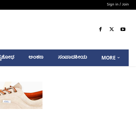
Sign in / Join
್ಯಶೋಧ
ಅಂಕಣ
ಸಂಪಾದಕೀಯ
MORE