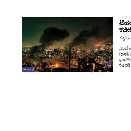
ಟೆಹರ
ಕಚೇರ
ಕನ್ನಡ ಪ್
ನವದೆಹಲ
ಭಾರತೀ
ಭಾರತೀಯ
ಕೊಠಡಿ
ಅಪರಾಧ