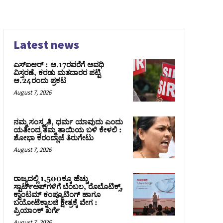
Latest news
ಎಸ್‌ಐಆರ್‌ : ಆ.17ರವರೆಗೆ ಅವಧಿ
ವಿಸ್ತರಣೆ, ಕರಡು ಮತದಾರರ ಪಟ್ಟಿ
ಆ.24ರಂದು ಪ್ರಕಟ
August 7, 2026
ನಮ್ಮ ಸಂಸ್ಕೃತಿ, ಧರ್ಮ ಯಾವುದು ಎಂದು
ಯತೀಂದ್ರ ತಮ್ಮ ತಾಯಿಯ ಬಳಿ ಕೇಳಲಿ :
ಶೋಭಾ ಕರಂದ್ಲಾಜೆ ತಿರುಗೇಟು
August 7, 2026
ರಾಜ್ಯದಲ್ಲಿ 1,500ಕ್ಕೂ ಹೆಚ್ಚು
ಸ್ಟಾರ್ಟ್‌ಅಪ್‌ಗಳಿಗೆ ಬೆಂಬಲ, ರೊಬೊಟಿಕ್ಸ್,
ಕ್ವಾಂಟಮ್ ಕಂಪ್ಯೂಟಿಂಗ್ ಹಾಗೂ
ಬಯೋಟೆಕ್ನಾಲಜಿ ಕ್ಷೇತ್ರಕ್ಕೆ ವೇಗ :
ಪ್ರಿಯಾಂಕ್‌ ಖರ್ಗೆ
August 7, 2026