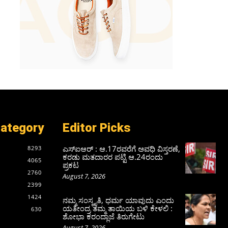
Category
Editor Picks
ಎಸ್‌ಐಆರ್‌ : ಆ.17ರವರೆಗೆ ಅವಧಿ ವಿಸ್ತರಣೆ,
8293
ಕರಡು ಮತದಾರರ ಪಟ್ಟಿ ಆ.24ರಂದು
4065
ಪ್ರಕಟ
2760
August 7, 2026
2399
1424
ನಮ್ಮ ಸಂಸ್ಕೃತಿ, ಧರ್ಮ ಯಾವುದು ಎಂದು
ಯತೀಂದ್ರ ತಮ್ಮ ತಾಯಿಯ ಬಳಿ ಕೇಳಲಿ :
630
ಶೋಭಾ ಕರಂದ್ಲಾಜೆ ತಿರುಗೇಟು
August 7, 2026