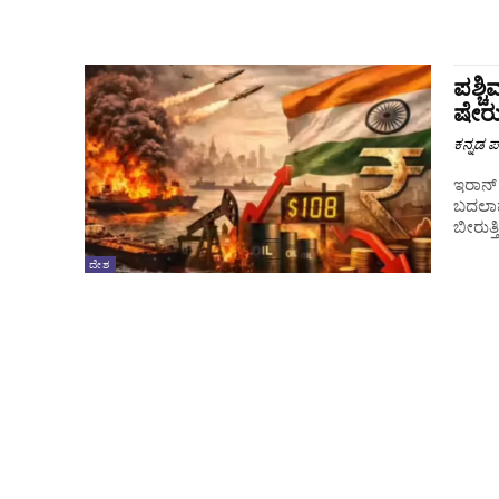
ಪಶ್ಚ
ಷೇರ
ಕನ್ನಡ ಪ್
ಇರಾನ್ 
ಬದಲಾವ
ದೇಶ