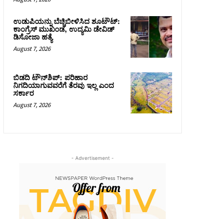
ಉಡುಪಿಯನ್ನು ಬೆಚ್ಚಿಬೀಳಿಸಿದ ಶೂಟೌಟ್‌:
ಕಾಂಗ್ರೆಸ್‌ ಮುಖಂಡ, ಉದ್ಯಮಿ ಡೇವಿಡ್
ಡಿಸೋಜಾ ಹತ್ಯೆ
August 7, 2026
ಬಿಡದಿ ಟೌನ್‌ಶಿಪ್‌: ಪರಿಹಾರ
ನಿಗದಿಯಾಗುವವರೆಗೆ ತೆರವು ಇಲ್ಲ ಎಂದ
ಸರ್ಕಾರ
August 7, 2026
- Advertisement -