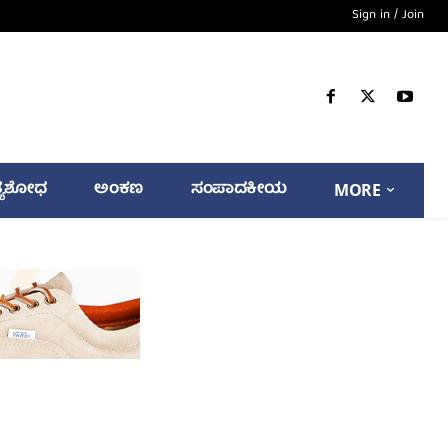
Sign in / Join
್ಯಶೋಧ
ಅಂಕಣ
ಸಂಪಾದಕೀಯ
MORE