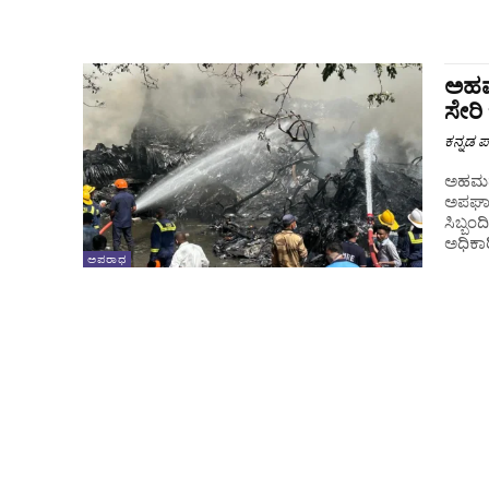
ಅಹಮ
ಸೇರ
ಕನ್ನಡ ಪ್
ಅಹಮದಾ
ಅಪಘಾತ
ಸಿಬ್ಬಂ
ಅಧಿಕಾರಿ
ಅಪರಾಧ