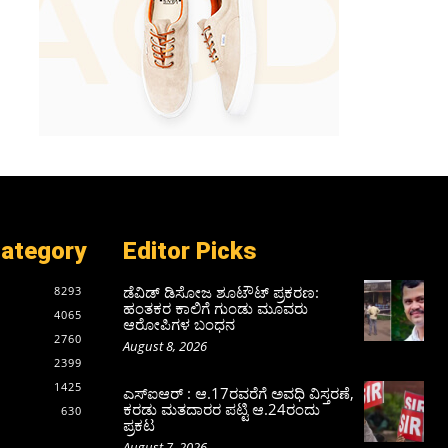
Category
Editor Picks
ಡೆವಿಡ್ ಡಿಸೋಜ ಶೂಟೌಟ್ ಪ್ರಕರಣ:
8293
ಹಂತಕರ ಕಾಲಿಗೆ ಗುಂಡು ಮೂವರು
4065
ಆರೋಪಿಗಳ ಬಂಧನ
2760
August 8, 2026
2399
1425
ಎಸ್‌ಐಆರ್‌ : ಆ.17ರವರೆಗೆ ಅವಧಿ ವಿಸ್ತರಣೆ,
ಕರಡು ಮತದಾರರ ಪಟ್ಟಿ ಆ.24ರಂದು
630
ಪ್ರಕಟ
August 7, 2026