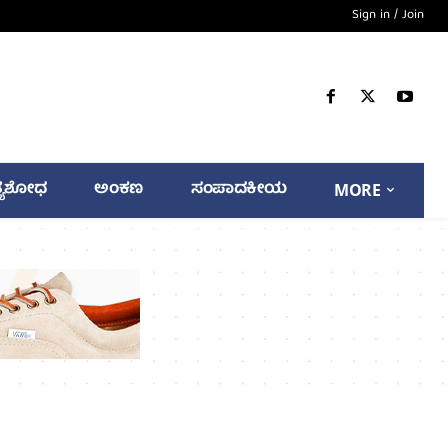
Sign in / Join
್ಯಶೋಧ
ಅಂಕಣ
ಸಂಪಾದಕೀಯ
MORE