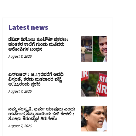
Latest news
ಡೆವಿಡ್ ಡಿಸೋಜ ಶೂಟೌಟ್ ಪ್ರಕರಣ:
ಹಂತಕರ ಕಾಲಿಗೆ ಗುಂಡು ಮೂವರು
ಆರೋಪಿಗಳ ಬಂಧನ
August 8, 2026
ಎಸ್‌ಐಆರ್‌ : ಆ.17ರವರೆಗೆ ಅವಧಿ
ವಿಸ್ತರಣೆ, ಕರಡು ಮತದಾರರ ಪಟ್ಟಿ
ಆ.24ರಂದು ಪ್ರಕಟ
August 7, 2026
ನಮ್ಮ ಸಂಸ್ಕೃತಿ, ಧರ್ಮ ಯಾವುದು ಎಂದು
ಯತೀಂದ್ರ ತಮ್ಮ ತಾಯಿಯ ಬಳಿ ಕೇಳಲಿ :
ಶೋಭಾ ಕರಂದ್ಲಾಜೆ ತಿರುಗೇಟು
August 7, 2026