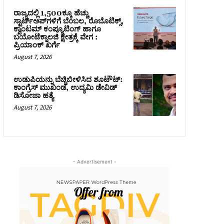
ರಾಜ್ಯದಲ್ಲಿ 1,500ಕ್ಕೂ ಹೆಚ್ಚು
ಸ್ಟಾರ್ಟ್‌ಅಪ್‌ಗಳಿಗೆ ಬೆಂಬಲ, ರೊಬೊಟಿಕ್ಸ್,
ಕ್ವಾಂಟಮ್ ಕಂಪ್ಯೂಟಿಂಗ್ ಹಾಗೂ
ಬಯೋಟೆಕ್ನಾಲಜಿ ಕ್ಷೇತ್ರಕ್ಕೆ ವೇಗ :
ಪ್ರಿಯಾಂಕ್‌ ಖರ್ಗೆ
August 7, 2026
ಉಡುಪಿಯನ್ನು ಬೆಚ್ಚಿಬೀಳಿಸಿದ ಶೂಟೌಟ್‌:
ಕಾಂಗ್ರೆಸ್‌ ಮುಖಂಡ, ಉದ್ಯಮಿ ಡೇವಿಡ್
ಡಿಸೋಜಾ ಹತ್ಯೆ
August 7, 2026
- Advertisement -