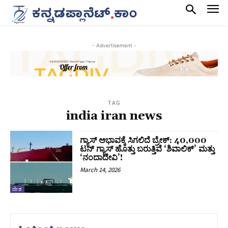
- Advertisement -
TAG
india iran news
ಗ್ಯಾಸ್ ಅಭಾವಕ್ಕೆ ಸಿಗಲಿದೆ ಬ್ರೇಕ್: 40,000
ಟನ್ ಗ್ಯಾಸ್ ಹೊತ್ತು ಬರುತ್ತಿವೆ ‘ಶಿವಾಲಿಕ್’ ಮತ್ತು
‘ನಂದಾದೇವಿ’!
March 14, 2026
ದೇಶ