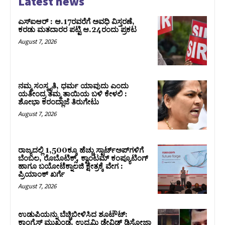
Latest news
ಎಸ್‌ಐಆರ್‌ : ಆ.17ರವರೆಗೆ ಅವಧಿ ವಿಸ್ತರಣೆ,
ಕರಡು ಮತದಾರರ ಪಟ್ಟಿ ಆ.24ರಂದು ಪ್ರಕಟ
August 7, 2026
ನಮ್ಮ ಸಂಸ್ಕೃತಿ, ಧರ್ಮ ಯಾವುದು ಎಂದು
ಯತೀಂದ್ರ ತಮ್ಮ ತಾಯಿಯ ಬಳಿ ಕೇಳಲಿ :
ಶೋಭಾ ಕರಂದ್ಲಾಜೆ ತಿರುಗೇಟು
August 7, 2026
ರಾಜ್ಯದಲ್ಲಿ 1,500ಕ್ಕೂ ಹೆಚ್ಚು ಸ್ಟಾರ್ಟ್‌ಅಪ್‌ಗಳಿಗೆ
ಬೆಂಬಲ, ರೊಬೊಟಿಕ್ಸ್, ಕ್ವಾಂಟಮ್ ಕಂಪ್ಯೂಟಿಂಗ್
ಹಾಗೂ ಬಯೋಟೆಕ್ನಾಲಜಿ ಕ್ಷೇತ್ರಕ್ಕೆ ವೇಗ :
ಪ್ರಿಯಾಂಕ್‌ ಖರ್ಗೆ
August 7, 2026
ಉಡುಪಿಯನ್ನು ಬೆಚ್ಚಿಬೀಳಿಸಿದ ಶೂಟೌಟ್‌:
ಕಾಂಗ್ರೆಸ್‌ ಮುಖಂಡ, ಉದ್ಯಮಿ ಡೇವಿಡ್ ಡಿಸೋಜಾ