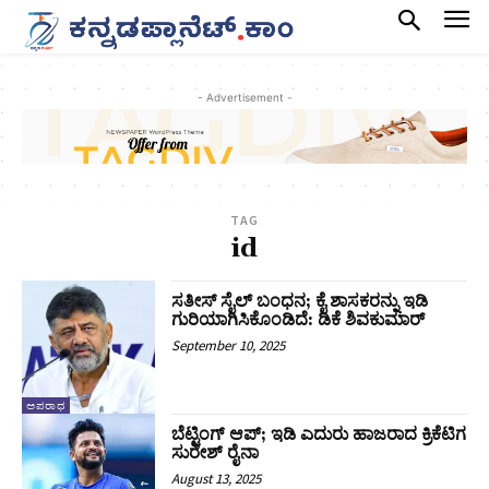
- Advertisement -
TAG
id
ಸತೀಸ್‌ ಸೈಲ್‌ ಬಂಧನ; ಕೈ ಶಾಸಕರನ್ನು ಇಡಿ
ಗುರಿಯಾಗಿಸಿಕೊಂಡಿದೆ: ಡಿಕೆ ಶಿವಕುಮಾರ್‌
September 10, 2025
ಅಪರಾಧ
ಬೆಟ್ಟಿಂಗ್‌ ಆಪ್;‌ ಇಡಿ ಎದುರು ಹಾಜರಾದ ಕ್ರಿಕೆಟಿಗ
ಸುರೇಶ್ ರೈನಾ
August 13, 2025