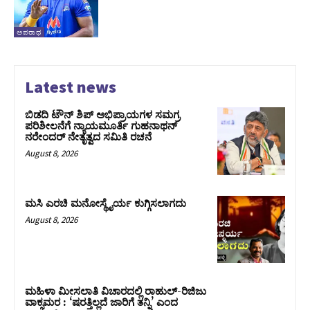
ಅಪರಾಧ
Latest news
ಬಿಡದಿ ಟೌನ್ ಶಿಪ್ ಅಭಿಪ್ರಾಯಗಳ ಸಮಗ್ರ
ಪರಿಶೀಲನೆಗೆ ನ್ಯಾಯಮೂರ್ತಿ ಗುಹನಾಥನ್
ನರೇಂದರ್ ನೇತೃತ್ವದ ಸಮಿತಿ ರಚನೆ
August 8, 2026
ಮಸಿ ಎರಚಿ ಮನೋಸ್ಥೈರ್ಯ ಕುಗ್ಗಿಸಲಾಗದು
August 8, 2026
ಮಹಿಳಾ ಮೀಸಲಾತಿ ವಿಚಾರದಲ್ಲಿ ರಾಹುಲ್‌-ರಿಜಿಜು
ವಾಕ್ಸಮರ : ‘ಷರತ್ತಿಲ್ಲದೆ ಜಾರಿಗೆ ತನ್ನಿ’ ಎಂದ