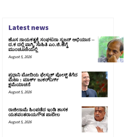
Latest news
ಹೊಸ ನಾಯಕತ್ವಕ್ಕೆ ಸಂಘಟನಾ ಸೃಜನ್ ಅಭಿಯಾನ –
ದ.ಕ ದಲ್ಲಿ ವಾಗ್ಮಿ, ಸಾಹಿತಿ ಎಂ.ಜಿ.ಹೆಗ್ಡೆ
ಮುಂಚೂಣಿಯಲ್ಲಿ
August 5, 2026
ಪ್ರಧಾನಿ ಮೋದಿಯ ಫೇಸ್ಬುಕ್‌ ಪೋಸ್ಟ್‌ ತೆಗೆದ
ಮೆಟಾ : ಮಾರ್ಕ್ ಜುಕರ್‌ಬರ್ಗ್
ಕ್ಷಮೆಯಾಚನೆ
August 5, 2026
ರಾಜೀನಾಮೆ ಹಿಂಪಡೆದ ಇಂಡಿ ಶಾಸಕ
ಯಶವಂತರಾಯಗೌಡ ಪಾಟೀಲ
August 5, 2026