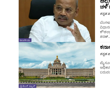
ಅಲ್ಪ
ಚಳಿ 
ಕನ್ನಡ ಪ್
ಬೆಂಗಳ
ವಿಧಾನಪ
ಕೌಶಲ್ಯ
ಶರಣ್..
ರಾಜಕೀಯ
ಕರ್ನ
ಕನ್ನಡ ಪ್
ಮೈಸೂರು
ಅಧಿಕಾರ
ಬರುವಂತ
ಬ್ರೇಕಿಂಗ್ ನ್ಯೂಸ್