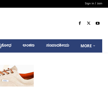
Sign in / Join
್ಯಶೋಧ
ಅಂಕಣ
ಸಂಪಾದಕೀಯ
MORE