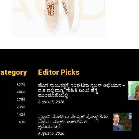
Category
Editor Picks
ಹೊಸ ನಾಯಕತ್ವಕ್ಕೆ ಸಂಘಟನಾ ಸೃಜನ್ ಅಭಿಯಾನ –
8279
ದ.ಕ ದಲ್ಲಿ ವಾಗ್ಮಿ, ಸಾಹಿತಿ ಎಂ.ಜಿ.ಹೆಗ್ಡೆ
4060
ಮುಂಚೂಣಿಯಲ್ಲಿ
2759
August 5, 2026
2398
1424
ಪ್ರಧಾನಿ ಮೋದಿಯ ಫೇಸ್ಬುಕ್‌ ಪೋಸ್ಟ್‌ ತೆಗೆದ
ಮೆಟಾ : ಮಾರ್ಕ್ ಜುಕರ್‌ಬರ್ಗ್
630
ಕ್ಷಮೆಯಾಚನೆ
August 5, 2026