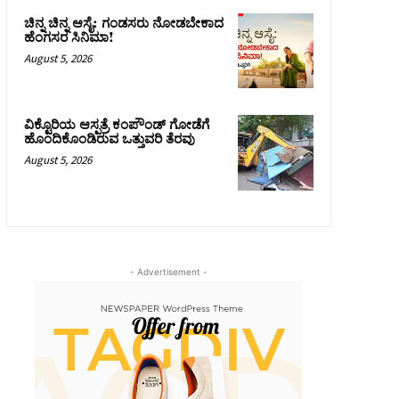
ಚಿನ್ನ ಚಿನ್ನ ಆಸೈ: ಗಂಡಸರು ನೋಡಬೇಕಾದ
ಹೆಂಗಸರ ಸಿನಿಮಾ!
August 5, 2026
ವಿಕ್ಟೊರಿಯ ಆಸ್ಪತ್ರೆ ಕಂಪೌಂಡ್ ಗೋಡೆಗೆ
ಹೊಂದಿಕೊಂಡಿರುವ ಒತ್ತುವರಿ ತೆರವು
August 5, 2026
- Advertisement -