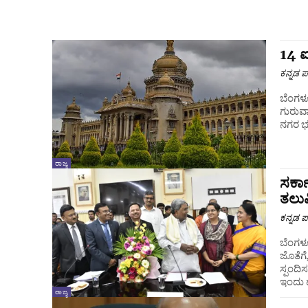
14 
ಕನ್ನಡ ಪ್
ಬೆಂಗಳೂ
ಗುರುವ
ನಗರ ಭ
ರಾಜ್ಯ
ಸರ್ಕ
ತಲುಪ
ಕನ್ನಡ ಪ್
ಬೆಂಗಳ
ಜೊತೆಗೆ
ಸ್ಪಂದಿ
ಇಂದು 
ರಾಜ್ಯ