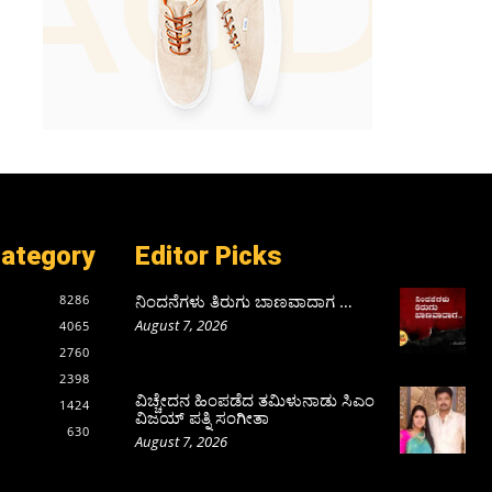
Category
Editor Picks
ನಿಂದನೆಗಳು ತಿರುಗು ಬಾಣವಾದಾಗ …
8286
August 7, 2026
4065
2760
2398
ವಿಚ್ಚೇದನ ಹಿಂಪಡೆದ ತಮಿಳುನಾಡು ಸಿಎಂ
1424
ವಿಜಯ್‌ ಪತ್ನಿ ಸಂಗೀತಾ
630
August 7, 2026