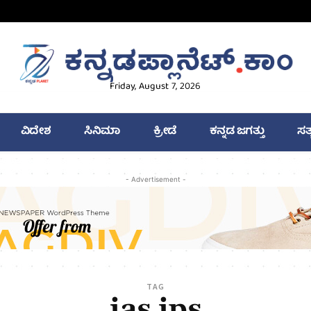
Friday, August 7, 2026
ವಿದೇಶ
ಸಿನಿಮಾ
ಕ್ರೀಡೆ
ಕನ್ನಡ ಜಗತ್ತು
ಸತ
- Advertisement -
TAG
ias ips