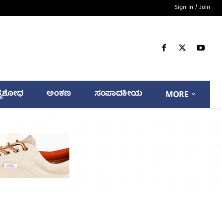
Sign in / Join
್ಯಶೋಧ
ಅಂಕಣ
ಸಂಪಾದಕೀಯ
MORE