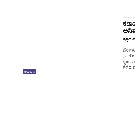
ಕರಾವ
ಅನಿವ
ಕನ್ನಡ ಪ್
ಬೆಂಗಳೂ
ನಾಗರೀಕ
ಗೃಹ ಸಚಿವ ಡಾ.
ಕಳೆದ ಬಾ
ಅಪರಾಧ