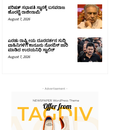
ಪರಿಷತ್‌ ಸಭಾಪತಿ ಸ್ಥಾನಕ್ಕೆ ಬಸವರಾಜ
ಹೊರಟ್ಟಿ ರಾಜೀನಾಮೆ
August 7, 2026
ಎರಡು ರಾಷ್ಟ್ರೀಯ ದೂರದರ್ಶನ ಸುದ್ದಿ
ವಾಹಿನಿಗಳಿಗೆ ಕಾನೂನು ನೋಟಿಸ್ ಜಾರಿ
ಮಾಡಿದ ಉದಯನಿಧಿ ಸ್ಟಾಲಿನ್
August 7, 2026
- Advertisement -