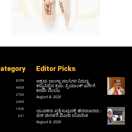
Category
Editor Picks
ಅಕ್ರಮ ಬಾಂಗ್ಲಾ ವಲಸಿಗರ ವಿರುದ್ಧ
8299
ಕಟ್ಟುನಿಟ್ಟಿನ ಕ್ರಮ: ಪ್ರಿಯಾಂಕ್ ಖರ್ಗೆಗೆ
4069
ಕರವೇ ಬೆಂಬಲ
2760
August 8, 2026
2400
1426
ಯುವಕರು ಪ್ರಶ್ನಿಸುವುದಕ್ಕೆ ಹೆದರಬಾರದು :
ಜೆನ್‌ ಜೀಗಳಿಗೆ ಮೋದಿ ಉಪದೇಶ
631
August 8, 2026