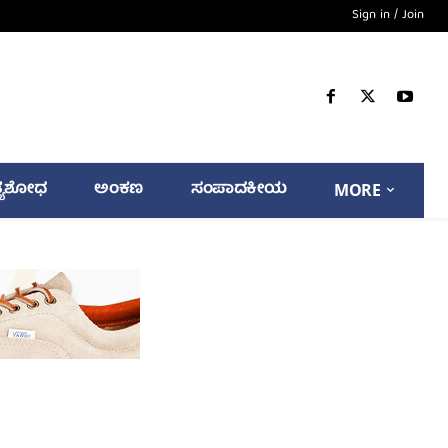
Sign in / Join
್ಯಶೋಧ
ಅಂಕಣ
ಸಂಪಾದಕೀಯ
MORE