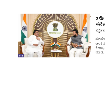
2ನೇ 
ಸಚಿವ
ಕನ್ನಡ ಪ್
ನವದೆಹಲ
ಅಂತಿಮ
ಕೇಂದ್
ಮಾಡಿ..
ದೇಶ