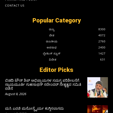
CONTACT US
Popular Category
ರಾಜ್ಯ
8300
ದೇಶ
4072
ರಾಜಕೀಯ
2760
ಅಪರಾಧ
2400
ಬ್ರೇಕಿಂಗ್ ನ್ಯೂಸ್
1427
ವಿದೇಶ
631
Editor Picks
ಬಿಡದಿ ಟೌನ್ ಶಿಪ್ ಅಭಿಪ್ರಾಯಗಳ ಸಮಗ್ರ ಪರಿಶೀಲನೆಗೆ
ನ್ಯಾಯಮೂರ್ತಿ ಗುಹನಾಥನ್ ನರೇಂದರ್ ನೇತೃತ್ವದ ಸಮಿತಿ
ರಚನೆ
August 8, 2026
ಮಸಿ ಎರಚಿ ಮನೋಸ್ಥೈರ್ಯ ಕುಗ್ಗಿಸಲಾಗದು