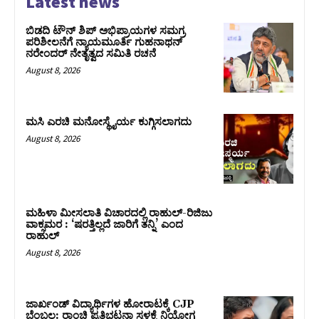
Latest news
ಬಿಡದಿ ಟೌನ್ ಶಿಪ್ ಅಭಿಪ್ರಾಯಗಳ ಸಮಗ್ರ
ಪರಿಶೀಲನೆಗೆ ನ್ಯಾಯಮೂರ್ತಿ ಗುಹನಾಥನ್
ನರೇಂದರ್ ನೇತೃತ್ವದ ಸಮಿತಿ ರಚನೆ
August 8, 2026
ಮಸಿ ಎರಚಿ ಮನೋಸ್ಥೈರ್ಯ ಕುಗ್ಗಿಸಲಾಗದು
August 8, 2026
ಮಹಿಳಾ ಮೀಸಲಾತಿ ವಿಚಾರದಲ್ಲಿ ರಾಹುಲ್‌-ರಿಜಿಜು
ವಾಕ್ಸಮರ : ‘ಷರತ್ತಿಲ್ಲದೆ ಜಾರಿಗೆ ತನ್ನಿ’ ಎಂದ
ರಾಹುಲ್‌
August 8, 2026
ಜಾರ್ಖಂಡ್‌ ವಿದ್ಯಾರ್ಥಿಗಳ ಹೋರಾಟಕ್ಕೆ CJP
ಬೆಂಬಲ: ರಾಂಚಿ ಪ್ರತಿಭಟನಾ ಸ್ಥಳಕ್ಕೆ ನಿಯೋಗ