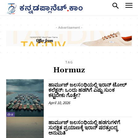
- Advertisement -
TAG
Hormuz
ಹಾರ್ಮುಜ್ ಜಲಸಂಧಿಯಲ್ಲಿ ಇರಾನ್ ಟೋಲ್‌
ಕಲೆಕ್ಷನ್: ಒಂದು ಹಡಗಿಗೆ ಎಷ್ಟು ಸುಂಕ
ಕಟ್ಟಬೇಕು ಗೊತ್ತೇ?
April 10, 2026
ದೇಶ
ಹಾರ್ಮುಜ್ ಜಲಸಂಧಿಯಲ್ಲಿ ಹಡಗುಗಳಿಗೆ
ಸುರಕ್ಷಿತ ಪ್ರಯಾಣಕ್ಕೆ ಇರಾನ್ ಷರತ್ತುಬದ್ಧ
ಅನುಮತಿ