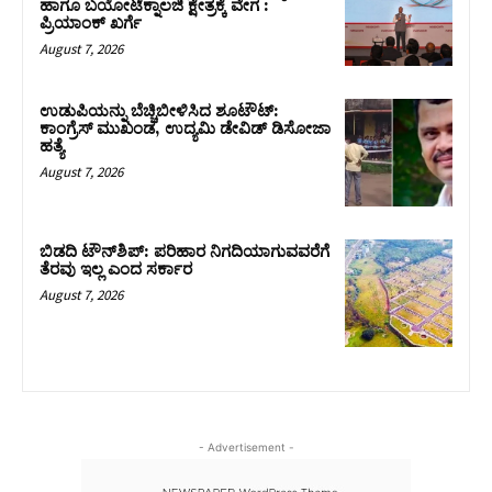
ಹಾಗೂ ಬಯೋಟೆಕ್ನಾಲಜಿ ಕ್ಷೇತ್ರಕ್ಕೆ ವೇಗ :
ಪ್ರಿಯಾಂಕ್‌ ಖರ್ಗೆ
August 7, 2026
ಉಡುಪಿಯನ್ನು ಬೆಚ್ಚಿಬೀಳಿಸಿದ ಶೂಟೌಟ್‌:
ಕಾಂಗ್ರೆಸ್‌ ಮುಖಂಡ, ಉದ್ಯಮಿ ಡೇವಿಡ್ ಡಿಸೋಜಾ
ಹತ್ಯೆ
August 7, 2026
ಬಿಡದಿ ಟೌನ್‌ಶಿಪ್‌: ಪರಿಹಾರ ನಿಗದಿಯಾಗುವವರೆಗೆ
ತೆರವು ಇಲ್ಲ ಎಂದ ಸರ್ಕಾರ
August 7, 2026
- Advertisement -