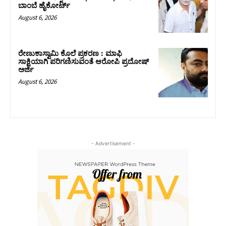
ಬಾಂಬೆ ಹೈಕೋರ್ಟ್
August 6, 2026
ರೇಣುಕಾಸ್ವಾಮಿ ಕೊಲೆ ಪ್ರಕರಣ : ಮಾಫಿ
ಸಾಕ್ಷಿಯಾಗಿ ಪರಿಗಣಿಸುವಂತೆ ಆರೋಪಿ ಪ್ರದೋಷ್‌
ಅರ್ಜಿ
August 6, 2026
- Advertisement -