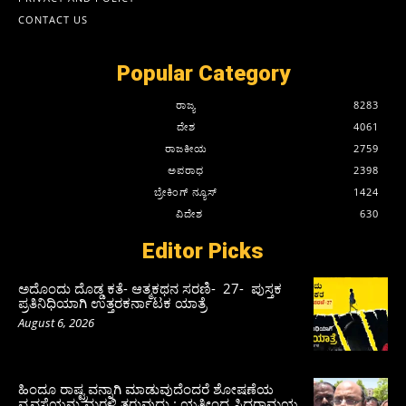
CONTACT US
Popular Category
ರಾಜ್ಯ
8283
ದೇಶ
4061
ರಾಜಕೀಯ
2759
ಅಪರಾಧ
2398
ಬ್ರೇಕಿಂಗ್ ನ್ಯೂಸ್
1424
ವಿದೇಶ
630
Editor Picks
ಅದೊಂದು ದೊಡ್ಡ ಕತೆ- ಆತ್ಮಕಥನ ಸರಣಿ- 27- ಪುಸ್ತಕ
ಪ್ರತಿನಿಧಿಯಾಗಿ ಉತ್ತರಕರ್ನಾಟಕ ಯಾತ್ರೆ
August 6, 2026
ಹಿಂದೂ ರಾಷ್ಟ್ರವನ್ನಾಗಿ ಮಾಡುವುದೆಂದರೆ ಶೋಷಣೆಯ
ವ್ಯವಸ್ಥೆಯನ್ನು ಮರಳಿ ತರುವುದು : ಯತೀಂದ್ರ ಸಿದ್ದರಾಮಯ್ಯ