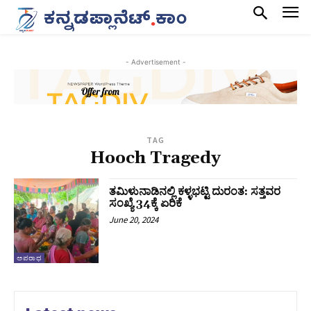
- Advertisement -
TAG
Hooch Tragedy
ತಮಿಳುನಾಡಿನಲ್ಲಿ ಕಳ್ಳಭಟ್ಟಿ ದುರಂತ: ಸತ್ತವರ
ಸಂಖ್ಯೆ 34ಕ್ಕೆ ಏರಿಕೆ
June 20, 2024
ಅಪರಾಧ