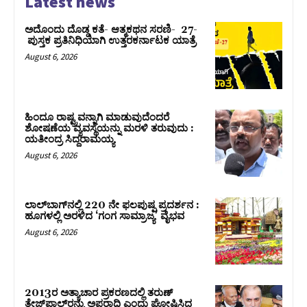
Latest news
ಅದೊಂದು ದೊಡ್ಡ ಕತೆ- ಆತ್ಮಕಥನ ಸರಣಿ- 27-
ಪುಸ್ತಕ ಪ್ರತಿನಿಧಿಯಾಗಿ ಉತ್ತರಕರ್ನಾಟಕ ಯಾತ್ರೆ
August 6, 2026
ಹಿಂದೂ ರಾಷ್ಟ್ರವನ್ನಾಗಿ ಮಾಡುವುದೆಂದರೆ
ಶೋಷಣೆಯ ವ್ಯವಸ್ಥೆಯನ್ನು ಮರಳಿ ತರುವುದು :
ಯತೀಂದ್ರ ಸಿದ್ದರಾಮಯ್ಯ
August 6, 2026
ಲಾಲ್‍ಬಾಗ್‍ನಲ್ಲಿ 220 ನೇ ಫಲಪುಷ್ಪ ಪ್ರದರ್ಶನ :
ಹೂಗಳಲ್ಲಿ ಅರಳಿದ ‘ಗಂಗ ಸಾಮ್ರಾಜ್ಯ’ ವೈಭವ
August 6, 2026
2013ರ ಅತ್ಯಾಚಾರ ಪ್ರಕರಣದಲ್ಲಿ ತರುಣ್
ತೇಜ್‌ಪಾಲ್‌ರನ್ನು ಅಪರಾಧಿ ಎಂದು ಘೋಷಿಸಿದ