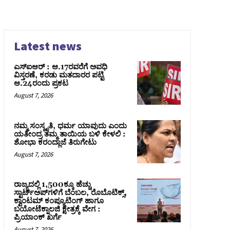
Latest news
ಎಸ್‌ಐಆರ್‌ : ಆ.17ರವರೆಗೆ ಅವಧಿ
ವಿಸ್ತರಣೆ, ಕರಡು ಮತದಾರರ ಪಟ್ಟಿ
ಆ.24ರಂದು ಪ್ರಕಟ
August 7, 2026
ನಮ್ಮ ಸಂಸ್ಕೃತಿ, ಧರ್ಮ ಯಾವುದು ಎಂದು
ಯತೀಂದ್ರ ತಮ್ಮ ತಾಯಿಯ ಬಳಿ ಕೇಳಲಿ :
ಶೋಭಾ ಕರಂದ್ಲಾಜೆ ತಿರುಗೇಟು
August 7, 2026
ರಾಜ್ಯದಲ್ಲಿ 1,500ಕ್ಕೂ ಹೆಚ್ಚು
ಸ್ಟಾರ್ಟ್‌ಅಪ್‌ಗಳಿಗೆ ಬೆಂಬಲ, ರೊಬೊಟಿಕ್ಸ್,
ಕ್ವಾಂಟಮ್ ಕಂಪ್ಯೂಟಿಂಗ್ ಹಾಗೂ
ಬಯೋಟೆಕ್ನಾಲಜಿ ಕ್ಷೇತ್ರಕ್ಕೆ ವೇಗ :
ಪ್ರಿಯಾಂಕ್‌ ಖರ್ಗೆ
August 7, 2026