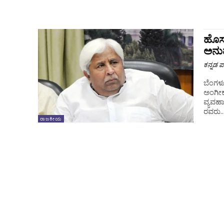
ಹೊಸ
ಅನು
ಕನ್ನಡ ಪ್
ಬೆಂಗಳೂ
ಅಂಗೀಕ
ವ್ಯವಹ
ರವರು..
ರಾಜಕೀಯ