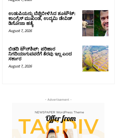
ಉಡುಪಿಯನ್ನು ಬೆಚ್ಚಿಬೀಳಿಸಿದ ಶೂಟೌಟ್‌:
ಕಾಂಗ್ರೆಸ್‌ ಮುಖಂಡ, ಉದ್ಯಮಿ ಡೇವಿಡ್
ಡಿಸೋಜಾ ಹತ್ಯೆ
August 7, 2026
ಬಿಡದಿ ಟೌನ್‌ಶಿಪ್‌: ಪರಿಹಾರ
ನಿಗದಿಯಾಗುವವರೆಗೆ ತೆರವು ಇಲ್ಲ ಎಂದ
ಸರ್ಕಾರ
August 7, 2026
- Advertisement -