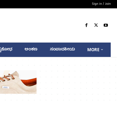
Sign in / Join
್ಯಶೋಧ
ಅಂಕಣ
ಸಂಪಾದಕೀಯ
MORE