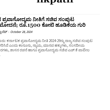
 ಪ್ರವಾಸೋದ್ಯಮ ನೀತಿಗೆ ಸಚಿವ ಸಂಪುಟ
ಮೋದನೆ; ರೂ.1500 ಕೋಟಿ ಹೂಡಿಕೆಯ ಗುರಿ
ಲಾನೆಟ್
-
October 28, 2024
ರು: ಕರ್ನಾಟಕ ಪ್ರವಾಸೋದ್ಯಮ ನೀತಿ 2024-29ನ್ನು ರಾಜ್ಯ ಸಚಿವ ಸಂಪುಟ
ರಿಸಿದೆ ಎಂದು ಕಾನೂನು, ನ್ಯಾಯ, ಮಾನವ ಹಕ್ಕುಗಳು, ಸಂಸದೀಯ
ಾರಗಳು, ಶಾಸನ ರಚನೆ ಹಾಗೂ ಪ್ರವಾಸೋದ್ಯಮ ಸಚಿವ ಎಚ್.ಕೆ ಪಾಟೀಲ
.