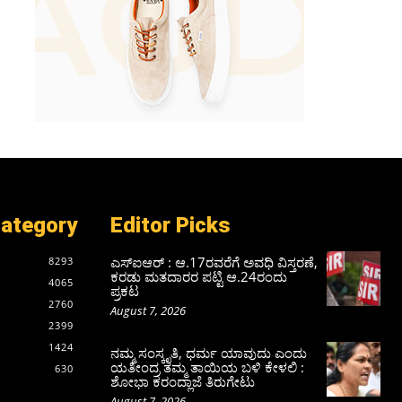
Category
Editor Picks
ಎಸ್‌ಐಆರ್‌ : ಆ.17ರವರೆಗೆ ಅವಧಿ ವಿಸ್ತರಣೆ,
8293
ಕರಡು ಮತದಾರರ ಪಟ್ಟಿ ಆ.24ರಂದು
4065
ಪ್ರಕಟ
2760
August 7, 2026
2399
1424
ನಮ್ಮ ಸಂಸ್ಕೃತಿ, ಧರ್ಮ ಯಾವುದು ಎಂದು
ಯತೀಂದ್ರ ತಮ್ಮ ತಾಯಿಯ ಬಳಿ ಕೇಳಲಿ :
630
ಶೋಭಾ ಕರಂದ್ಲಾಜೆ ತಿರುಗೇಟು
August 7, 2026