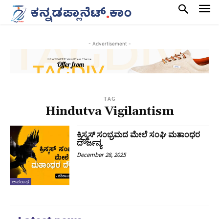
- Advertisement -
TAG
Hindutva Vigilantism
ಕ್ರಿಸ್ಮಸ್ ಸಂಭ್ರಮದ ಮೇಲೆ ಸಂಘಿ ಮತಾಂಧರ
ದೌರ್ಜನ್ಯ
December 28, 2025
ಅಪರಾಧ