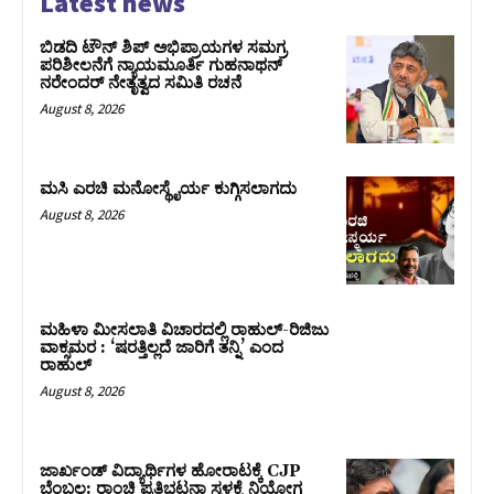
Latest news
ಬಿಡದಿ ಟೌನ್ ಶಿಪ್ ಅಭಿಪ್ರಾಯಗಳ ಸಮಗ್ರ
ಪರಿಶೀಲನೆಗೆ ನ್ಯಾಯಮೂರ್ತಿ ಗುಹನಾಥನ್
ನರೇಂದರ್ ನೇತೃತ್ವದ ಸಮಿತಿ ರಚನೆ
August 8, 2026
ಮಸಿ ಎರಚಿ ಮನೋಸ್ಥೈರ್ಯ ಕುಗ್ಗಿಸಲಾಗದು
August 8, 2026
ಮಹಿಳಾ ಮೀಸಲಾತಿ ವಿಚಾರದಲ್ಲಿ ರಾಹುಲ್‌-ರಿಜಿಜು
ವಾಕ್ಸಮರ : ‘ಷರತ್ತಿಲ್ಲದೆ ಜಾರಿಗೆ ತನ್ನಿ’ ಎಂದ
ರಾಹುಲ್‌
August 8, 2026
ಜಾರ್ಖಂಡ್‌ ವಿದ್ಯಾರ್ಥಿಗಳ ಹೋರಾಟಕ್ಕೆ CJP
ಬೆಂಬಲ: ರಾಂಚಿ ಪ್ರತಿಭಟನಾ ಸ್ಥಳಕ್ಕೆ ನಿಯೋಗ