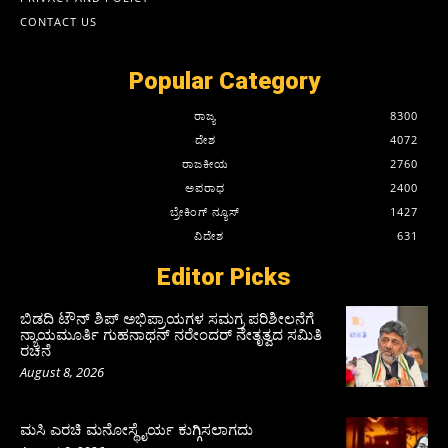
CONTACT US
Popular Category
ರಾಜ್ಯ
8300
ದೇಶ
4072
ರಾಜಕೀಯ
2760
ಅಪರಾಧ
2400
ಬ್ರೇಕಿಂಗ್ ನ್ಯೂಸ್
1427
ವಿದೇಶ
631
Editor Picks
ಬಿಡದಿ ಟೌನ್ ಶಿಪ್ ಅಭಿಪ್ರಾಯಗಳ ಸಮಗ್ರ ಪರಿಶೀಲನೆಗೆ
ನ್ಯಾಯಮೂರ್ತಿ ಗುಹನಾಥನ್ ನರೇಂದರ್ ನೇತೃತ್ವದ ಸಮಿತಿ
ರಚನೆ
August 8, 2026
ಮಸಿ ಎರಚಿ ಮನೋಸ್ಥೈರ್ಯ ಕುಗ್ಗಿಸಲಾಗದು