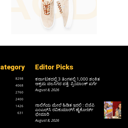
Category
Editor Picks
ಕರ್ನಾಟಕದಲ್ಲಿ 3 ತಿಂಗಳಲ್ಲಿ 1,000 ಶಂಕಿತ
8298
ಅಕ್ರಮ ವಲಸಿಗರ ಪತ್ತೆ: ಪ್ರಿಯಾಂಕ್‌ ಖರ್ಗೆ
4068
August 8, 2026
2760
2400
ನಾಲಿಗೆಯ ಮೇಲೆ ಹಿಡಿತ ಇರಲಿ : ಬಿಜೆಪಿ
1426
ಎಂಎಲ್‌ಸಿ ರವಿಕುಮಾರ್‌ಗೆ ಹೈಕೋರ್ಟ್
631
ಛೀಮಾರಿ
August 8, 2026