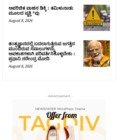
ಅಪರಿಚಿತ ವಾಹನ ಡಿಕ್ಕಿ : ತಮಿಳುನಾಡು
ಮೂಲದ ವ್ಯಕ್ತಿ *ವು
August 8, 2026
ತಂತ್ರಜ್ಞಾನದಲ್ಲಿ ಬದಲಾಗುತ್ತಿರುವ ಜಗತ್ತಿನ
ಮುಂದಿರುವ ಸವಾಲುಗಳನ್ನು
ಅವಕಾಶಗಳಾಗಿ ಪರಿವರ್ತಿಸಿಕೊಳ್ಳಬೇಕು :
ಪ್ರಧಾನಿ ನರೇಂದ್ರ ಮೋದಿ
August 8, 2026
- Advertisement -