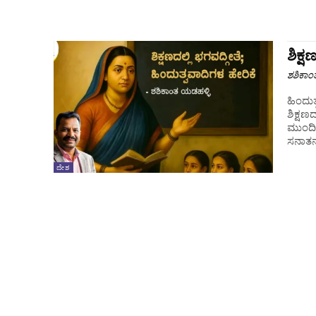
ಶಿಕ್
ಶಶಿಕಾಂ
ಹಿಂದುತ
ಶಿಕ್ಷಣ
ಮುಂದಿನ
ಸನಾತನ 
ದೇಶ