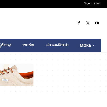
Sign in / Join
್ಯಶೋಧ
ಅಂಕಣ
ಸಂಪಾದಕೀಯ
MORE