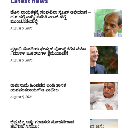
Latest news
ಹೊಸ ನಾಯಕತ್ವಕ್ಕೆ ಸಂಘಟನಾ ಸೃಜನ್ ಅಭಿಯಾನ –
ದ.ಕ ದಲ್ಲಿ ವಾಗ್ಮಿ, ಸಾಹಿತಿ ಎಂ.ಜಿ.ಹೆಗ್ಡೆ
ಮುಂಚೂಣಿಯಲ್ಲಿ
August 5, 2026
ಪ್ರಧಾನಿ ಮೋದಿಯ ಫೇಸ್ಬುಕ್‌ ಪೋಸ್ಟ್‌ ತೆಗೆದ ಮೆಟಾ
: ಮಾರ್ಕ್ ಜುಕರ್‌ಬರ್ಗ್ ಕ್ಷಮೆಯಾಚನೆ
August 5, 2026
ರಾಜೀನಾಮೆ ಹಿಂಪಡೆದ ಇಂಡಿ ಶಾಸಕ
ಯಶವಂತರಾಯಗೌಡ ಪಾಟೀಲ
August 5, 2026
ಚಿನ್ನ ಚಿನ್ನ ಆಸೈ: ಗಂಡಸರು ನೋಡಬೇಕಾದ
ಹೆಂಗಸರ ಸಿನಿಮಾ!