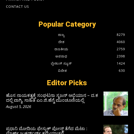
CONTACT US
Popular Category
ರಾಜ್ಯ
8279
ದೇಶ
4060
ರಾಜಕೀಯ
2759
ಅಪರಾಧ
2398
ಬ್ರೇಕಿಂಗ್ ನ್ಯೂಸ್
1424
ವಿದೇಶ
630
Editor Picks
ಹೊಸ ನಾಯಕತ್ವಕ್ಕೆ ಸಂಘಟನಾ ಸೃಜನ್ ಅಭಿಯಾನ – ದ.ಕ
ದಲ್ಲಿ ವಾಗ್ಮಿ, ಸಾಹಿತಿ ಎಂ.ಜಿ.ಹೆಗ್ಡೆ ಮುಂಚೂಣಿಯಲ್ಲಿ
August 5, 2026
ಪ್ರಧಾನಿ ಮೋದಿಯ ಫೇಸ್ಬುಕ್‌ ಪೋಸ್ಟ್‌ ತೆಗೆದ ಮೆಟಾ :
ಮಾರ್ಕ್ ಜುಕರ್‌ಬರ್ಗ್ ಕ್ಷಮೆಯಾಚನೆ