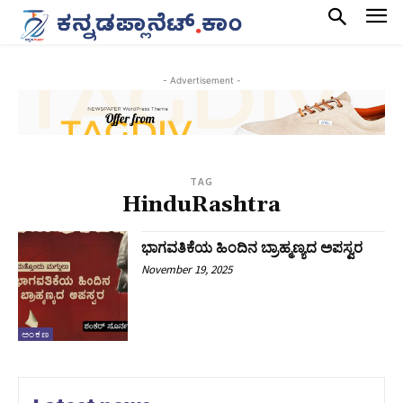
- Advertisement -
TAG
HinduRashtra
ಭಾಗವತಿಕೆಯ ಹಿಂದಿನ ಬ್ರಾಹ್ಮಣ್ಯದ ಅಪಸ್ವರ
November 19, 2025
ಅಂಕಣ