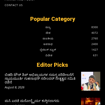
CONTACT US
Popular Category
ರಾಜ್ಯ
8300
ದೇಶ
4072
ರಾಜಕೀಯ
2760
ಅಪರಾಧ
2400
ಬ್ರೇಕಿಂಗ್ ನ್ಯೂಸ್
1427
ವಿದೇಶ
631
Editor Picks
ಬಿಡದಿ ಟೌನ್ ಶಿಪ್ ಅಭಿಪ್ರಾಯಗಳ ಸಮಗ್ರ ಪರಿಶೀಲನೆಗೆ
ನ್ಯಾಯಮೂರ್ತಿ ಗುಹನಾಥನ್ ನರೇಂದರ್ ನೇತೃತ್ವದ ಸಮಿತಿ
ರಚನೆ
August 8, 2026
ಮಸಿ ಎರಚಿ ಮನೋಸ್ಥೈರ್ಯ ಕುಗ್ಗಿಸಲಾಗದು