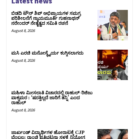
Latest news
ಬಿಡದಿ ಟೌನ್ ಶಿಪ್ ಅಭಿಪ್ರಾಯಗಳ ಸಮಗ್ರ
ಪರಿಶೀಲನೆಗೆ ನ್ಯಾಯಮೂರ್ತಿ ಗುಹನಾಥನ್
ನರೇಂದರ್ ನೇತೃತ್ವದ ಸಮಿತಿ ರಚನೆ
August 8, 2026
ಮಸಿ ಎರಚಿ ಮನೋಸ್ಥೈರ್ಯ ಕುಗ್ಗಿಸಲಾಗದು
August 8, 2026
ಮಹಿಳಾ ಮೀಸಲಾತಿ ವಿಚಾರದಲ್ಲಿ ರಾಹುಲ್‌-ರಿಜಿಜು
ವಾಕ್ಸಮರ : ‘ಷರತ್ತಿಲ್ಲದೆ ಜಾರಿಗೆ ತನ್ನಿ’ ಎಂದ
ರಾಹುಲ್‌
August 8, 2026
ಜಾರ್ಖಂಡ್‌ ವಿದ್ಯಾರ್ಥಿಗಳ ಹೋರಾಟಕ್ಕೆ CJP
ಬೆಂಬಲ: ರಾಂಚಿ ಪ್ರತಿಭಟನಾ ಸ್ಥಳಕ್ಕೆ ನಿಯೋಗ