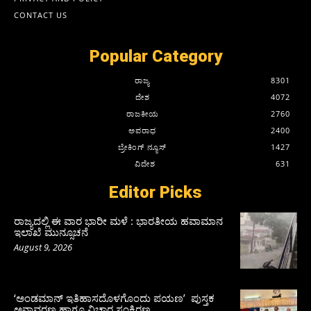
CONTACT US
Popular Category
ರಾಜ್ಯ
8301
ದೇಶ
4072
ರಾಜಕೀಯ
2760
ಅಪರಾಧ
2400
ಬ್ರೇಕಿಂಗ್ ನ್ಯೂಸ್
1427
ವಿದೇಶ
631
Editor Picks
ರಾಜ್ಯದಲ್ಲಿ ಈ ವಾರ ಭಾರೀ ಮಳೆ : ಭಾರತೀಯ ಹವಾಮಾನ
ಇಲಾಖೆ ಮುನ್ಸೂಚನೆ
August 9, 2026
‘ಅಂಡಮಾನ್ ಇತಿಹಾಸದೊಳಗೊಂದು ಪಯಣ’ ಪುಸ್ತಕ
ಅನಾವರಣ ಹಾಗೂ ವಿಚಾರ ಸಂಕಿರಣ