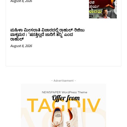
August 8, 2026
ಮಹಿಳಾ ಮೀಸಲಾತಿ ವಿಚಾರದಲ್ಲಿ ರಾಹುಲ್‌-ರಿಜಿಜು
ವಾಕ್ಸಮರ : ‘ಷರತ್ತಿಲ್ಲದೆ ಜಾರಿಗೆ ತನ್ನಿ’ ಎಂದ
ರಾಹುಲ್‌
August 8, 2026
- Advertisement -