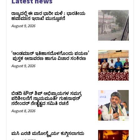
Latest news
ರಾಜ್ಯದಲ್ಲಿ ಈ ವಾರ ಭಾರೀ ಮಳೆ : ಭಾರತೀಯ
ಹವಾಮಾನ ಇಲಾಖೆ ಮುನ್ಸೂಚನೆ
August 9, 2026
‘ಅಂಡಮಾನ್ ಇತಿಹಾಸದೊಳಗೊಂದು ಪಯಣ’
ಪುಸ್ತಕ ಅನಾವರಣ ಹಾಗೂ ವಿಚಾರ ಸಂಕಿರಣ
August 9, 2026
ಬಿಡದಿ ಟೌನ್ ಶಿಪ್ ಅಭಿಪ್ರಾಯಗಳ ಸಮಗ್ರ
ಪರಿಶೀಲನೆಗೆ ನ್ಯಾಯಮೂರ್ತಿ ಗುಹನಾಥನ್
ನರೇಂದರ್ ನೇತೃತ್ವದ ಸಮಿತಿ ರಚನೆ
August 8, 2026
ಮಸಿ ಎರಚಿ ಮನೋಸ್ಥೈರ್ಯ ಕುಗ್ಗಿಸಲಾಗದು