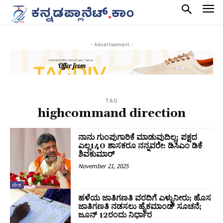
- Advertisement -
TAG
highcommand direction
ನಾನು ಗುಂಪುಗಾರಿಕೆ ಮಾಡುವುದಿಲ್ಲ; ಪಕ್ಷದ
ಎಲ್ಲ140 ಶಾಸಕರೂ ನನ್ನವರೇ: ಡಿಸಿಎಂ ಡಿಕೆ
ಶಿವಕುಮಾರ್‌
November 21, 2025
ದೇಶ
ಹಳೆಯ ಜಾತಿಗಣತಿ ವರದಿಗೆ ಎಳ್ಳುನೀರು; ಹೊಸ
ಜಾತಿಗಣತಿ ನಡಸಲು ಹೈಕಮಾಂಡ್‌ ಸೂಚನೆ;
ಜೂನ್‌ 12ರಂದು ನಿರ್ಧಾರ