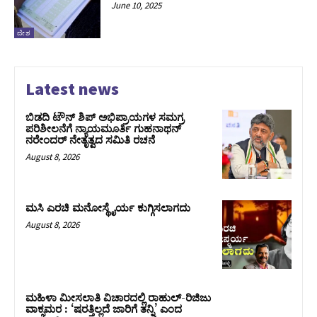
June 10, 2025
ದೇಶ
Latest news
ಬಿಡದಿ ಟೌನ್ ಶಿಪ್ ಅಭಿಪ್ರಾಯಗಳ ಸಮಗ್ರ
ಪರಿಶೀಲನೆಗೆ ನ್ಯಾಯಮೂರ್ತಿ ಗುಹನಾಥನ್
ನರೇಂದರ್ ನೇತೃತ್ವದ ಸಮಿತಿ ರಚನೆ
August 8, 2026
ಮಸಿ ಎರಚಿ ಮನೋಸ್ಥೈರ್ಯ ಕುಗ್ಗಿಸಲಾಗದು
August 8, 2026
ಮಹಿಳಾ ಮೀಸಲಾತಿ ವಿಚಾರದಲ್ಲಿ ರಾಹುಲ್‌-ರಿಜಿಜು
ವಾಕ್ಸಮರ : ‘ಷರತ್ತಿಲ್ಲದೆ ಜಾರಿಗೆ ತನ್ನಿ’ ಎಂದ