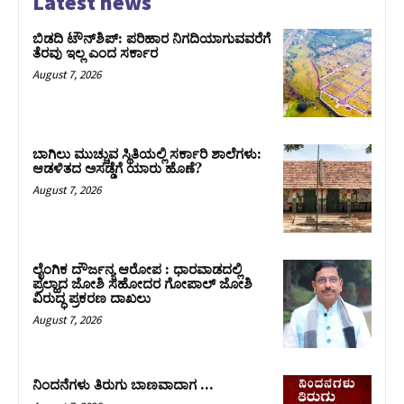
Latest news
ಬಿಡದಿ ಟೌನ್‌ಶಿಪ್‌: ಪರಿಹಾರ ನಿಗದಿಯಾಗುವವರೆಗೆ
ತೆರವು ಇಲ್ಲ ಎಂದ ಸರ್ಕಾರ
August 7, 2026
ಬಾಗಿಲು ಮುಚ್ಚುವ ಸ್ಥಿತಿಯಲ್ಲಿ ಸರ್ಕಾರಿ ಶಾಲೆಗಳು:
ಆಡಳಿತದ ಅಸಡ್ಡೆಗೆ ಯಾರು ಹೊಣೆ?
August 7, 2026
ಲೈಂಗಿಕ ದೌರ್ಜನ್ಯ ಆರೋಪ : ಧಾರವಾಡದಲ್ಲಿ
ಪ್ರಲ್ಹಾದ ಜೋಶಿ ಸಹೋದರ ಗೋಪಾಲ್ ಜೋಶಿ
ವಿರುದ್ಧ ಪ್ರಕರಣ ದಾಖಲು
August 7, 2026
ನಿಂದನೆಗಳು ತಿರುಗು ಬಾಣವಾದಾಗ …