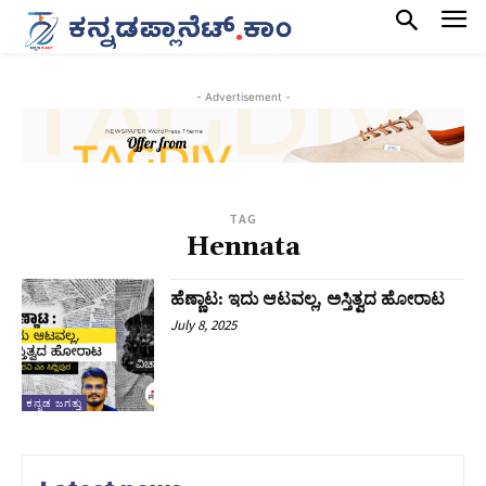
- Advertisement -
TAG
Hennata
ಹೆಣ್ಣಾಟ: ಇದು ಆಟವಲ್ಲ, ಅಸ್ತಿತ್ವದ ಹೋರಾಟ
July 8, 2025
ಕನ್ನಡ ಜಗತ್ತು