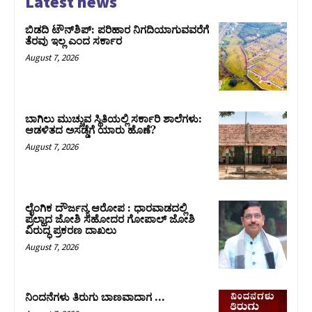
Latest news
ಬಿಡದಿ ಟೌನ್‌ಶಿಪ್‌: ಪರಿಹಾರ ನಿಗದಿಯಾಗುವವರೆಗೆ
ತೆರವು ಇಲ್ಲ ಎಂದ ಸರ್ಕಾರ
August 7, 2026
ಬಾಗಿಲು ಮುಚ್ಚುವ ಸ್ಥಿತಿಯಲ್ಲಿ ಸರ್ಕಾರಿ ಶಾಲೆಗಳು:
ಆಡಳಿತದ ಅಸಡ್ಡೆಗೆ ಯಾರು ಹೊಣೆ?
August 7, 2026
ಲೈಂಗಿಕ ದೌರ್ಜನ್ಯ ಆರೋಪ : ಧಾರವಾಡದಲ್ಲಿ
ಪ್ರಲ್ಹಾದ ಜೋಶಿ ಸಹೋದರ ಗೋಪಾಲ್ ಜೋಶಿ
ವಿರುದ್ಧ ಪ್ರಕರಣ ದಾಖಲು
August 7, 2026
ನಿಂದನೆಗಳು ತಿರುಗು ಬಾಣವಾದಾಗ …