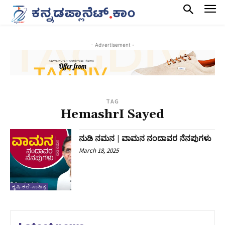
- Advertisement -
TAG
HemashrI Sayed
ನುಡಿ ನಮನ | ವಾಮನ ನಂದಾವರ ನೆನಪುಗಳು
March 18, 2025
ಕೃಷಿ-ಕಲೆ-ಸಾಹಿತ್ಯ