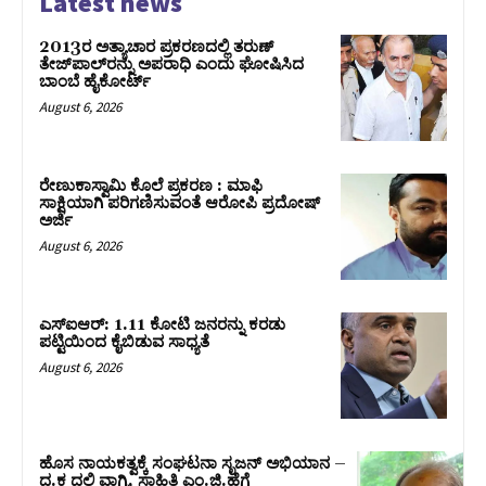
Latest news
2013ರ ಅತ್ಯಾಚಾರ ಪ್ರಕರಣದಲ್ಲಿ ತರುಣ್
ತೇಜ್‌ಪಾಲ್‌ರನ್ನು ಅಪರಾಧಿ ಎಂದು ಘೋಷಿಸಿದ
ಬಾಂಬೆ ಹೈಕೋರ್ಟ್
August 6, 2026
ರೇಣುಕಾಸ್ವಾಮಿ ಕೊಲೆ ಪ್ರಕರಣ : ಮಾಫಿ
ಸಾಕ್ಷಿಯಾಗಿ ಪರಿಗಣಿಸುವಂತೆ ಆರೋಪಿ ಪ್ರದೋಷ್‌
ಅರ್ಜಿ
August 6, 2026
ಎಸ್‌ಐಆರ್‌: 1.11 ಕೋಟಿ ಜನರನ್ನು ಕರಡು
ಪಟ್ಟಿಯಿಂದ ಕೈಬಿಡುವ ಸಾಧ್ಯತೆ
August 6, 2026
ಹೊಸ ನಾಯಕತ್ವಕ್ಕೆ ಸಂಘಟನಾ ಸೃಜನ್ ಅಭಿಯಾನ –
ದ.ಕ ದಲ್ಲಿ ವಾಗ್ಮಿ, ಸಾಹಿತಿ ಎಂ.ಜಿ.ಹೆಗ್ಡೆ