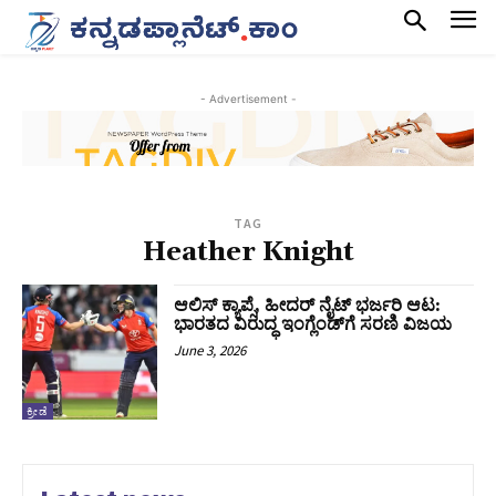
- Advertisement -
TAG
Heather Knight
ಆಲಿಸ್ ಕ್ಯಾಪ್ಸೆ, ಹೀದರ್ ನೈಟ್ ಭರ್ಜರಿ ಆಟ:
ಭಾರತದ ವಿರುದ್ಧ ಇಂಗ್ಲೆಂಡ್‌ಗೆ ಸರಣಿ ವಿಜಯ
June 3, 2026
ಕ್ರೀಡೆ