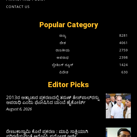
CONTACT US
Popular Category
ರಾಜ್ಯ
8281
ದೇಶ
4061
ರಾಜಕೀಯ
2759
ಅಪರಾಧ
2398
ಬ್ರೇಕಿಂಗ್ ನ್ಯೂಸ್
1424
ವಿದೇಶ
630
Editor Picks
2013ರ ಅತ್ಯಾಚಾರ ಪ್ರಕರಣದಲ್ಲಿ ತರುಣ್ ತೇಜ್‌ಪಾಲ್‌ರನ್ನು
ಅಪರಾಧಿ ಎಂದು ಘೋಷಿಸಿದ ಬಾಂಬೆ ಹೈಕೋರ್ಟ್
August 6, 2026
ರೇಣುಕಾಸ್ವಾಮಿ ಕೊಲೆ ಪ್ರಕರಣ : ಮಾಫಿ ಸಾಕ್ಷಿಯಾಗಿ
ಪರಿಗಣಿಸುವಂತೆ ಆರೋಪಿ ಪ್ರದೋಷ್‌ ಅರ್ಜಿ