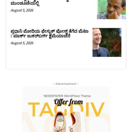
ಮುಂಚೂಣಿಯಲ್ಲಿ
August 5, 2026
ಪ್ರಧಾನಿ ಮೋದಿಯ ಫೇಸ್ಬುಕ್‌ ಪೋಸ್ಟ್‌ ತೆಗೆದ ಮೆಟಾ
: ಮಾರ್ಕ್ ಜುಕರ್‌ಬರ್ಗ್ ಕ್ಷಮೆಯಾಚನೆ
August 5, 2026
- Advertisement -