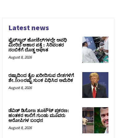
Latest news
ಫೈವ್‌ಸ್ಟಾರ್ ಹೋಟೆಲ್‌ಗಳಲ್ಲೇ ಅವಧಿ
ಮೀರಿದ ಆಹಾರ ಪತ್ತೆ : ಸಿರಿವಂತರ
ನಂಬಿಕೆಗೆ ದೊಡ್ಡ ಅಘಾತ
August 8, 2026
ರಷ್ಯಾದಿಂದ ತೈಲ ಖರೀದಿಸುವ ದೇಶಗಳಿಗೆ
ಶೇ.100ರಷ್ಟು ಸುಂಕ ವಿಧಿಸಿದ ಅಮೆರಿಕ
August 8, 2026
ಡೆವಿಡ್ ಡಿಸೋಜ ಶೂಟೌಟ್ ಪ್ರಕರಣ:
ಹಂತಕರ ಕಾಲಿಗೆ ಗುಂಡು ಮೂವರು
ಆರೋಪಿಗಳ ಬಂಧನ
August 8, 2026