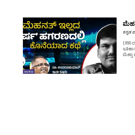
ಮೆಹನ
ಕನ್ನಡ ಪ್
1990 
ಇತಿಹಾಸ
ಮೆಹ್ತಾ
ಅಂಕಣ