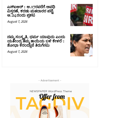
ಎಸ್‌ಐಆರ್‌ : ಆ.17ರವರೆಗೆ ಅವಧಿ
ವಿಸ್ತರಣೆ, ಕರಡು ಮತದಾರರ ಪಟ್ಟಿ
ಆ.24ರಂದು ಪ್ರಕಟ
August 7, 2026
ನಮ್ಮ ಸಂಸ್ಕೃತಿ, ಧರ್ಮ ಯಾವುದು ಎಂದು
ಯತೀಂದ್ರ ತಮ್ಮ ತಾಯಿಯ ಬಳಿ ಕೇಳಲಿ :
ಶೋಭಾ ಕರಂದ್ಲಾಜೆ ತಿರುಗೇಟು
August 7, 2026
- Advertisement -