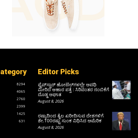
Category
Editor Picks
ಫೈವ್‌ಸ್ಟಾರ್ ಹೋಟೆಲ್‌ಗಳಲ್ಲೇ ಅವಧಿ
8294
ಮೀರಿದ ಆಹಾರ ಪತ್ತೆ : ಸಿರಿವಂತರ ನಂಬಿಕೆಗೆ
4065
ದೊಡ್ಡ ಅಘಾತ
2760
August 8, 2026
2399
1425
ರಷ್ಯಾದಿಂದ ತೈಲ ಖರೀದಿಸುವ ದೇಶಗಳಿಗೆ
ಶೇ.100ರಷ್ಟು ಸುಂಕ ವಿಧಿಸಿದ ಅಮೆರಿಕ
631
August 8, 2026