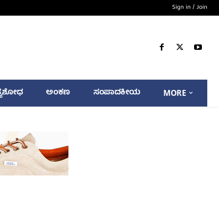
Sign in / Join
್ಯಶೋಧ
ಅಂಕಣ
ಸಂಪಾದಕೀಯ
MORE