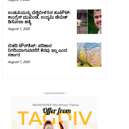
ಉಡುಪಿಯನ್ನು ಬೆಚ್ಚಿಬೀಳಿಸಿದ ಶೂಟೌಟ್‌:
ಕಾಂಗ್ರೆಸ್‌ ಮುಖಂಡ, ಉದ್ಯಮಿ ಡೇವಿಡ್
ಡಿಸೋಜಾ ಹತ್ಯೆ
August 7, 2026
ಬಿಡದಿ ಟೌನ್‌ಶಿಪ್‌: ಪರಿಹಾರ
ನಿಗದಿಯಾಗುವವರೆಗೆ ತೆರವು ಇಲ್ಲ ಎಂದ
ಸರ್ಕಾರ
August 7, 2026
- Advertisement -