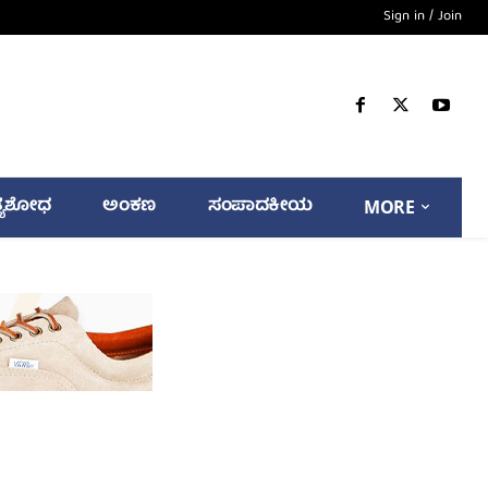
Sign in / Join
್ಯಶೋಧ
ಅಂಕಣ
ಸಂಪಾದಕೀಯ
MORE