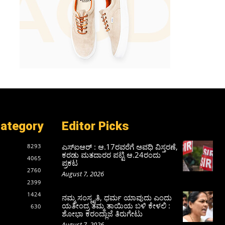
Category
Editor Picks
ಎಸ್‌ಐಆರ್‌ : ಆ.17ರವರೆಗೆ ಅವಧಿ ವಿಸ್ತರಣೆ,
8293
ಕರಡು ಮತದಾರರ ಪಟ್ಟಿ ಆ.24ರಂದು
4065
ಪ್ರಕಟ
2760
August 7, 2026
2399
1424
ನಮ್ಮ ಸಂಸ್ಕೃತಿ, ಧರ್ಮ ಯಾವುದು ಎಂದು
ಯತೀಂದ್ರ ತಮ್ಮ ತಾಯಿಯ ಬಳಿ ಕೇಳಲಿ :
630
ಶೋಭಾ ಕರಂದ್ಲಾಜೆ ತಿರುಗೇಟು
August 7, 2026