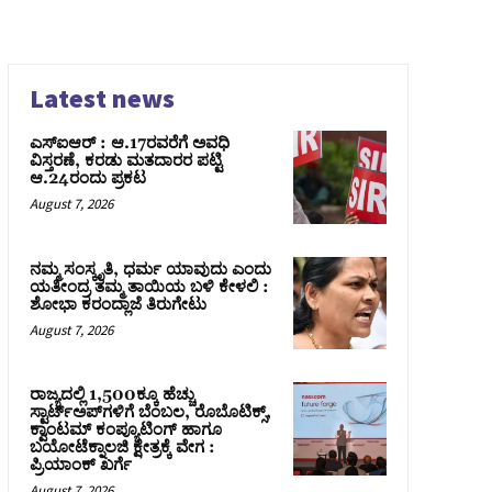
Latest news
ಎಸ್‌ಐಆರ್‌ : ಆ.17ರವರೆಗೆ ಅವಧಿ
ವಿಸ್ತರಣೆ, ಕರಡು ಮತದಾರರ ಪಟ್ಟಿ
ಆ.24ರಂದು ಪ್ರಕಟ
August 7, 2026
ನಮ್ಮ ಸಂಸ್ಕೃತಿ, ಧರ್ಮ ಯಾವುದು ಎಂದು
ಯತೀಂದ್ರ ತಮ್ಮ ತಾಯಿಯ ಬಳಿ ಕೇಳಲಿ :
ಶೋಭಾ ಕರಂದ್ಲಾಜೆ ತಿರುಗೇಟು
August 7, 2026
ರಾಜ್ಯದಲ್ಲಿ 1,500ಕ್ಕೂ ಹೆಚ್ಚು
ಸ್ಟಾರ್ಟ್‌ಅಪ್‌ಗಳಿಗೆ ಬೆಂಬಲ, ರೊಬೊಟಿಕ್ಸ್,
ಕ್ವಾಂಟಮ್ ಕಂಪ್ಯೂಟಿಂಗ್ ಹಾಗೂ
ಬಯೋಟೆಕ್ನಾಲಜಿ ಕ್ಷೇತ್ರಕ್ಕೆ ವೇಗ :
ಪ್ರಿಯಾಂಕ್‌ ಖರ್ಗೆ
August 7, 2026