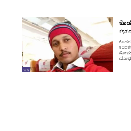
ಕೊಡಗ
ಕನ್ನಡ ಪ್
ಕೊಡಗು:
ಕಂದಕಕ
ಸೋಮವಾ
ಯೋಧ.
ರಾಜ್ಯ