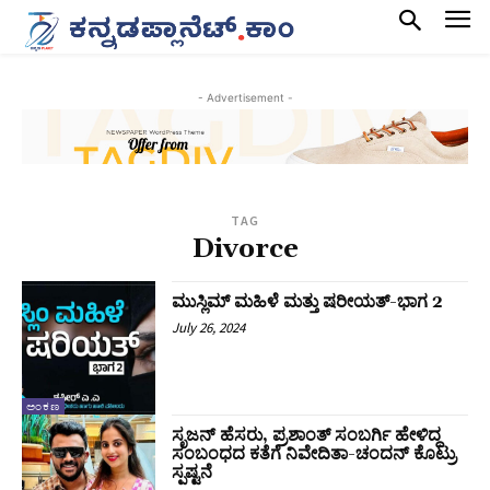
- Advertisement -
TAG
Divorce
ಮುಸ್ಲಿಮ್ ಮಹಿಳೆ ಮತ್ತು ಷರೀಯತ್-ಭಾಗ 2
July 26, 2024
ಅಂಕಣ
ಸೃಜನ್ ಹೆಸರು, ಪ್ರಶಾಂತ್ ಸಂಬರ್ಗಿ ಹೇಳಿದ್ದ
ಸಂಬಂಧದ ಕತೆಗೆ ನಿವೇದಿತಾ-ಚಂದನ್ ಕೊಟ್ರು
ಸ್ಪಷ್ಟನೆ