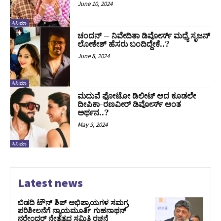
June 10, 2024
ಸಿನಿಮಾ
ಚಂದನ್ – ನಿವೇದಿತಾ ಡಿವೋರ್ಸ್ ಮಧ್ಯೆ ಸೃಜನ್
ಲೋಕೇಶ್ ಹೆಸರು ಬಂದಿದ್ದೇಕೆ..?
June 8, 2024
ಸಿನಿಮಾ
ಮದುವೆ ಫೋಟೋ ಡಿಲೀಟ್ ಆದ ಕೂಡಲೇ
ದೀಪಿಕಾ-ರಣವೀರ್ ಡಿವೋರ್ಸ್ ಅಂತ
ಅರ್ಥನ..?
May 9, 2024
ಸಿನಿಮಾ
Latest news
ಬಿಡದಿ ಟೌನ್ ಶಿಪ್ ಅಭಿಪ್ರಾಯಗಳ ಸಮಗ್ರ
ಪರಿಶೀಲನೆಗೆ ನ್ಯಾಯಮೂರ್ತಿ ಗುಹನಾಥನ್
ನರೇಂದರ್ ನೇತೃತ್ವದ ಸಮಿತಿ ರಚನೆ