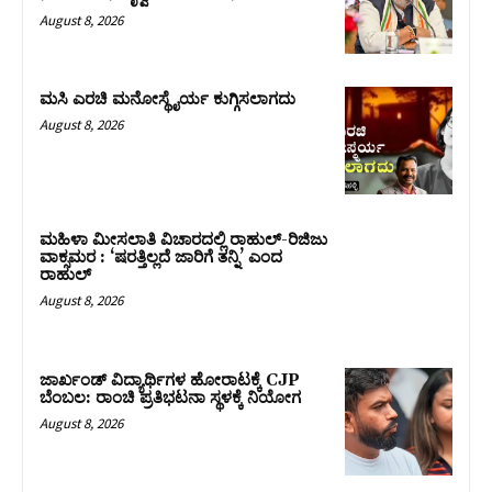
August 8, 2026
ಮಸಿ ಎರಚಿ ಮನೋಸ್ಥೈರ್ಯ ಕುಗ್ಗಿಸಲಾಗದು
August 8, 2026
ಮಹಿಳಾ ಮೀಸಲಾತಿ ವಿಚಾರದಲ್ಲಿ ರಾಹುಲ್‌-ರಿಜಿಜು
ವಾಕ್ಸಮರ : ‘ಷರತ್ತಿಲ್ಲದೆ ಜಾರಿಗೆ ತನ್ನಿ’ ಎಂದ
ರಾಹುಲ್‌
August 8, 2026
ಜಾರ್ಖಂಡ್‌ ವಿದ್ಯಾರ್ಥಿಗಳ ಹೋರಾಟಕ್ಕೆ CJP
ಬೆಂಬಲ: ರಾಂಚಿ ಪ್ರತಿಭಟನಾ ಸ್ಥಳಕ್ಕೆ ನಿಯೋಗ
August 8, 2026