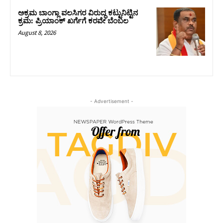
ಅಕ್ರಮ ಬಾಂಗ್ಲಾ ವಲಸಿಗರ ವಿರುದ್ಧ ಕಟ್ಟುನಿಟ್ಟಿನ
ಕ್ರಮ: ಪ್ರಿಯಾಂಕ್ ಖರ್ಗೆಗೆ ಕರವೇ ಬೆಂಬಲ
August 8, 2026
- Advertisement -