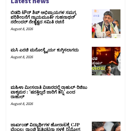
Latest news
ಬಿಡದಿ ಟೌನ್ ಶಿಪ್ ಅಭಿಪ್ರಾಯಗಳ ಸಮಗ್ರ
ಪರಿಶೀಲನೆಗೆ ನ್ಯಾಯಮೂರ್ತಿ ಗುಹನಾಥನ್
ನರೇಂದರ್ ನೇತೃತ್ವದ ಸಮಿತಿ ರಚನೆ
August 8, 2026
ಮಸಿ ಎರಚಿ ಮನೋಸ್ಥೈರ್ಯ ಕುಗ್ಗಿಸಲಾಗದು
August 8, 2026
ಮಹಿಳಾ ಮೀಸಲಾತಿ ವಿಚಾರದಲ್ಲಿ ರಾಹುಲ್‌-ರಿಜಿಜು
ವಾಕ್ಸಮರ : ‘ಷರತ್ತಿಲ್ಲದೆ ಜಾರಿಗೆ ತನ್ನಿ’ ಎಂದ
ರಾಹುಲ್‌
August 8, 2026
ಜಾರ್ಖಂಡ್‌ ವಿದ್ಯಾರ್ಥಿಗಳ ಹೋರಾಟಕ್ಕೆ CJP
ಬೆಂಬಲ: ರಾಂಚಿ ಪ್ರತಿಭಟನಾ ಸ್ಥಳಕ್ಕೆ ನಿಯೋಗ