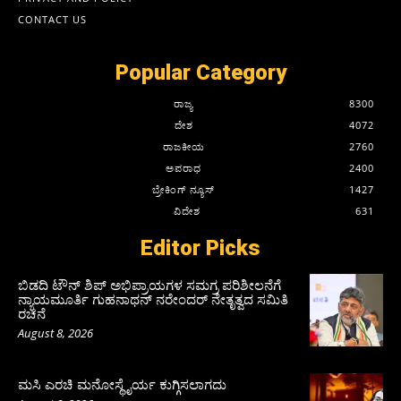
CONTACT US
Popular Category
ರಾಜ್ಯ
8300
ದೇಶ
4072
ರಾಜಕೀಯ
2760
ಅಪರಾಧ
2400
ಬ್ರೇಕಿಂಗ್ ನ್ಯೂಸ್
1427
ವಿದೇಶ
631
Editor Picks
ಬಿಡದಿ ಟೌನ್ ಶಿಪ್ ಅಭಿಪ್ರಾಯಗಳ ಸಮಗ್ರ ಪರಿಶೀಲನೆಗೆ
ನ್ಯಾಯಮೂರ್ತಿ ಗುಹನಾಥನ್ ನರೇಂದರ್ ನೇತೃತ್ವದ ಸಮಿತಿ
ರಚನೆ
August 8, 2026
ಮಸಿ ಎರಚಿ ಮನೋಸ್ಥೈರ್ಯ ಕುಗ್ಗಿಸಲಾಗದು