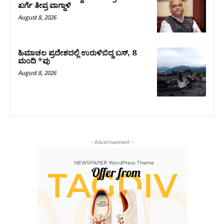
ಖರ್ಗೆ ತೀವ್ರ ವಾಗ್ದಾಳಿ
August 8, 2026
ಹಿಮಾಚಲ ಪ್ರದೇಶದಲ್ಲಿ ಉರುಳಿಬಿದ್ದ ಬಸ್‌, 8
ಮಂದಿ *ವು
August 8, 2026
- Advertisement -