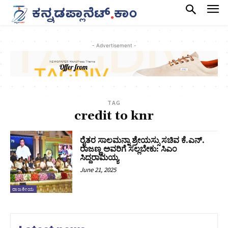
- Advertisement -
TAG
credit to knr
ರೈತರ ಸಾಲಮನ್ನಾ ಶ್ರೇಯಸ್ಸು ಸಚಿವ ಕೆ.ಎನ್.
ರಾಜಣ್ಣ ಅವರಿಗೆ ಸಲ್ಲಬೇಕು: ಸಿಎಂ
ಸಿದ್ದರಾಮಯ್ಯ
June 21, 2025
ರಾಜಕೀಯ