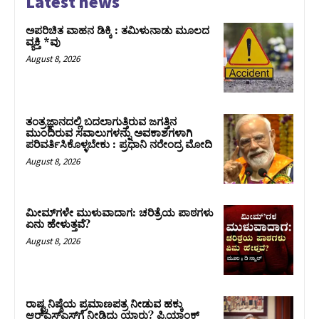
Latest news
ಅಪರಿಚಿತ ವಾಹನ ಡಿಕ್ಕಿ : ತಮಿಳುನಾಡು ಮೂಲದ
ವ್ಯಕ್ತಿ *ವು
August 8, 2026
ತಂತ್ರಜ್ಞಾನದಲ್ಲಿ ಬದಲಾಗುತ್ತಿರುವ ಜಗತ್ತಿನ
ಮುಂದಿರುವ ಸವಾಲುಗಳನ್ನು ಅವಕಾಶಗಳಾಗಿ
ಪರಿವರ್ತಿಸಿಕೊಳ್ಳಬೇಕು : ಪ್ರಧಾನಿ ನರೇಂದ್ರ ಮೋದಿ
August 8, 2026
ಮೀಮ್‌ಗಳೇ ಮುಳುವಾದಾಗ: ಚರಿತ್ರೆಯ ಪಾಠಗಳು
ಏನು ಹೇಳುತ್ತವೆ?
August 8, 2026
ರಾಷ್ಟ್ರನಿಷ್ಠೆಯ ಪ್ರಮಾಣಪತ್ರ ನೀಡುವ ಹಕ್ಕು
ಆರ್‌ಎಸ್‌ಎಸ್‌ಗೆ ನೀಡಿದ್ದು ಯಾರು? ಪ್ರಿಯಾಂಕ್