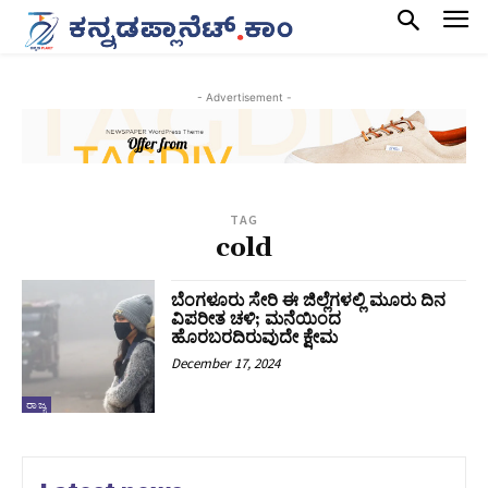
- Advertisement -
TAG
cold
ಬೆಂಗಳೂರು ಸೇರಿ ಈ ಜಿಲ್ಲೆಗಳಲ್ಲಿ ಮೂರು ದಿನ
ವಿಪರೀತ ಚಳಿ; ಮನೆಯಿಂದ
ಹೊರಬರದಿರುವುದೇ ಕ್ಷೇಮ
December 17, 2024
ರಾಜ್ಯ