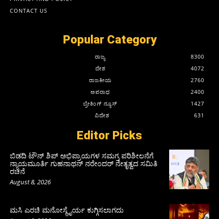
CONTACT US
Popular Category
ರಾಜ್ಯ
8300
ದೇಶ
4072
ರಾಜಕೀಯ
2760
ಅಪರಾಧ
2400
ಬ್ರೇಕಿಂಗ್ ನ್ಯೂಸ್
1427
ವಿದೇಶ
631
Editor Picks
ಬಿಡದಿ ಟೌನ್ ಶಿಪ್ ಅಭಿಪ್ರಾಯಗಳ ಸಮಗ್ರ ಪರಿಶೀಲನೆಗೆ
ನ್ಯಾಯಮೂರ್ತಿ ಗುಹನಾಥನ್ ನರೇಂದರ್ ನೇತೃತ್ವದ ಸಮಿತಿ
ರಚನೆ
August 8, 2026
ಮಸಿ ಎರಚಿ ಮನೋಸ್ಥೈರ್ಯ ಕುಗ್ಗಿಸಲಾಗದು