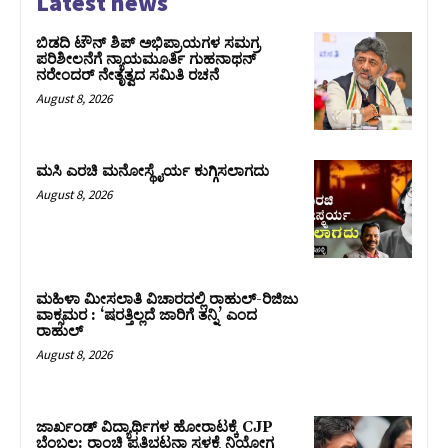
Latest news
ಬಿಡದಿ ಟೌನ್ ಶಿಪ್ ಅಭಿಪ್ರಾಯಗಳ ಸಮಗ್ರ
ಪರಿಶೀಲನೆಗೆ ನ್ಯಾಯಮೂರ್ತಿ ಗುಹನಾಥನ್
ನರೇಂದರ್ ನೇತೃತ್ವದ ಸಮಿತಿ ರಚನೆ
August 8, 2026
ಮಸಿ ಎರಚಿ ಮನೋಸ್ಥೈರ್ಯ ಕುಗ್ಗಿಸಲಾಗದು
August 8, 2026
ಮಹಿಳಾ ಮೀಸಲಾತಿ ವಿಚಾರದಲ್ಲಿ ರಾಹುಲ್‌-ರಿಜಿಜು
ವಾಕ್ಸಮರ : ‘ಷರತ್ತಿಲ್ಲದೆ ಜಾರಿಗೆ ತನ್ನಿ’ ಎಂದ
ರಾಹುಲ್‌
August 8, 2026
ಜಾರ್ಖಂಡ್‌ ವಿದ್ಯಾರ್ಥಿಗಳ ಹೋರಾಟಕ್ಕೆ CJP
ಬೆಂಬಲ: ರಾಂಚಿ ಪ್ರತಿಭಟನಾ ಸ್ಥಳಕ್ಕೆ ನಿಯೋಗ