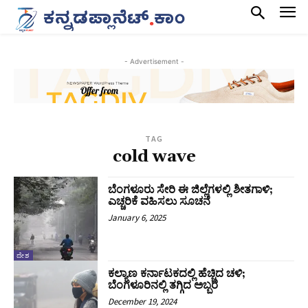
- Advertisement -
TAG
cold wave
ಬೆಂಗಳೂರು ಸೇರಿ ಈ ಜಿಲ್ಲೆಗಳಲ್ಲಿ ಶೀತಗಾಳಿ;
ಎಚ್ಚರಿಕೆ ವಹಿಸಲು ಸೂಚನೆ
January 6, 2025
ದೇಶ
ಕಲ್ಯಾಣ ಕರ್ನಾಟಕದಲ್ಲಿ ಹೆಚ್ಚಿದ ಚಳಿ;
ಬೆಂಗಳೂರಿನಲ್ಲಿ ತಗ್ಗಿದ ಅಬ್ಬರ
December 19, 2024