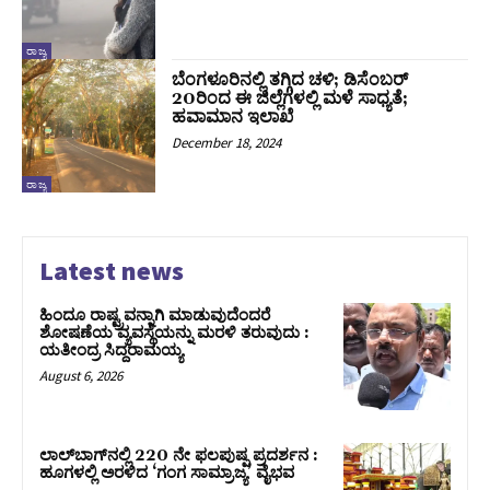
ರಾಜ್ಯ
ಬೆಂಗಳೂರಿನಲ್ಲಿ ತಗ್ಗಿದ ಚಳಿ; ಡಿಸೆಂಬರ್
20ರಿಂದ ಈ ಜಿಲ್ಲೆಗಳಲ್ಲಿ ಮಳೆ ಸಾಧ್ಯತೆ;
ಹವಾಮಾನ ಇಲಾಖೆ
December 18, 2024
ರಾಜ್ಯ
Latest news
ಹಿಂದೂ ರಾಷ್ಟ್ರವನ್ನಾಗಿ ಮಾಡುವುದೆಂದರೆ
ಶೋಷಣೆಯ ವ್ಯವಸ್ಥೆಯನ್ನು ಮರಳಿ ತರುವುದು :
ಯತೀಂದ್ರ ಸಿದ್ದರಾಮಯ್ಯ
August 6, 2026
ಲಾಲ್‍ಬಾಗ್‍ನಲ್ಲಿ 220 ನೇ ಫಲಪುಷ್ಪ ಪ್ರದರ್ಶನ :
ಹೂಗಳಲ್ಲಿ ಅರಳಿದ ‘ಗಂಗ ಸಾಮ್ರಾಜ್ಯ’ ವೈಭವ