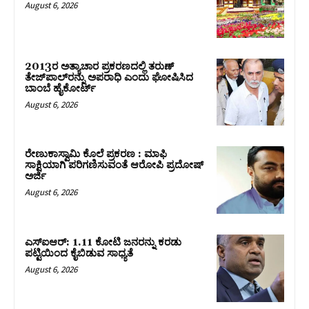
August 6, 2026
2013ರ ಅತ್ಯಾಚಾರ ಪ್ರಕರಣದಲ್ಲಿ ತರುಣ್
ತೇಜ್‌ಪಾಲ್‌ರನ್ನು ಅಪರಾಧಿ ಎಂದು ಘೋಷಿಸಿದ
ಬಾಂಬೆ ಹೈಕೋರ್ಟ್
August 6, 2026
ರೇಣುಕಾಸ್ವಾಮಿ ಕೊಲೆ ಪ್ರಕರಣ : ಮಾಫಿ
ಸಾಕ್ಷಿಯಾಗಿ ಪರಿಗಣಿಸುವಂತೆ ಆರೋಪಿ ಪ್ರದೋಷ್‌
ಅರ್ಜಿ
August 6, 2026
ಎಸ್‌ಐಆರ್‌: 1.11 ಕೋಟಿ ಜನರನ್ನು ಕರಡು
ಪಟ್ಟಿಯಿಂದ ಕೈಬಿಡುವ ಸಾಧ್ಯತೆ
August 6, 2026