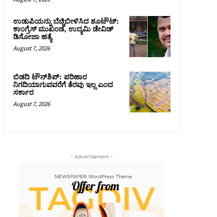
ಉಡುಪಿಯನ್ನು ಬೆಚ್ಚಿಬೀಳಿಸಿದ ಶೂಟೌಟ್‌:
ಕಾಂಗ್ರೆಸ್‌ ಮುಖಂಡ, ಉದ್ಯಮಿ ಡೇವಿಡ್
ಡಿಸೋಜಾ ಹತ್ಯೆ
August 7, 2026
ಬಿಡದಿ ಟೌನ್‌ಶಿಪ್‌: ಪರಿಹಾರ
ನಿಗದಿಯಾಗುವವರೆಗೆ ತೆರವು ಇಲ್ಲ ಎಂದ
ಸರ್ಕಾರ
August 7, 2026
- Advertisement -