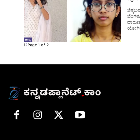
ಚಿಕ್ಕಬ
ಬೆಂಗಳೂ
ದಾರುಣ ಸ
ಯೋಗಿತ
ರಾಜ್ಯ
1
2
Page 1 of 2