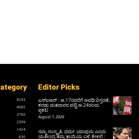
Category
Editor Picks
ಎಸ್‌ಐಆರ್‌ : ಆ.17ರವರೆಗೆ ಅವಧಿ ವಿಸ್ತರಣೆ,
8293
ಕರಡು ಮತದಾರರ ಪಟ್ಟಿ ಆ.24ರಂದು
4065
ಪ್ರಕಟ
2760
August 7, 2026
2399
1424
ನಮ್ಮ ಸಂಸ್ಕೃತಿ, ಧರ್ಮ ಯಾವುದು ಎಂದು
ಯತೀಂದ್ರ ತಮ್ಮ ತಾಯಿಯ ಬಳಿ ಕೇಳಲಿ :
630