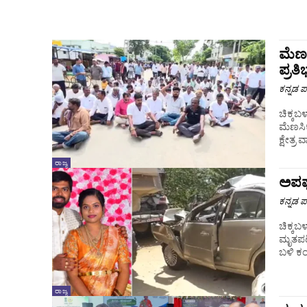
ಮೆಣಸ
ಪ್ರತ
ಕನ್ನಡ ಪ್
ಚಿಕ್ಕಬಳ್
ಮೆಣಸಿಕ
ಕ್ಷೇತ್
ರಾಜ್ಯ
ಅಪಘಾ
ಕನ್ನಡ ಪ್
ಚಿಕ್ಕಬ
ಮೃತಪಟ್
ಬಳಿ ಕಂಟ
ರಾಜ್ಯ