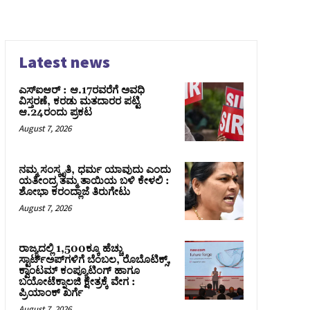
Latest news
ಎಸ್‌ಐಆರ್‌ : ಆ.17ರವರೆಗೆ ಅವಧಿ
ವಿಸ್ತರಣೆ, ಕರಡು ಮತದಾರರ ಪಟ್ಟಿ
ಆ.24ರಂದು ಪ್ರಕಟ
August 7, 2026
ನಮ್ಮ ಸಂಸ್ಕೃತಿ, ಧರ್ಮ ಯಾವುದು ಎಂದು
ಯತೀಂದ್ರ ತಮ್ಮ ತಾಯಿಯ ಬಳಿ ಕೇಳಲಿ :
ಶೋಭಾ ಕರಂದ್ಲಾಜೆ ತಿರುಗೇಟು
August 7, 2026
ರಾಜ್ಯದಲ್ಲಿ 1,500ಕ್ಕೂ ಹೆಚ್ಚು
ಸ್ಟಾರ್ಟ್‌ಅಪ್‌ಗಳಿಗೆ ಬೆಂಬಲ, ರೊಬೊಟಿಕ್ಸ್,
ಕ್ವಾಂಟಮ್ ಕಂಪ್ಯೂಟಿಂಗ್ ಹಾಗೂ
ಬಯೋಟೆಕ್ನಾಲಜಿ ಕ್ಷೇತ್ರಕ್ಕೆ ವೇಗ :
ಪ್ರಿಯಾಂಕ್‌ ಖರ್ಗೆ
August 7, 2026