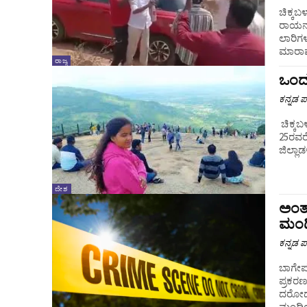
ಚಿಕ್ಕಬ
ರಾಯನಕಲ
ಲಾರಿಗ
ಮಾರಾಮಾ
ರಾಜ್ಯ
ಒಂದು
ಕನ್ನಡ ಪ್
ಚಿಕ್ಕಬಳ
25ರವರ
ದೇಶ
ಅಂತಾ
ಮಂದ
ಕನ್ನಡ ಪ್
ಬಾಗೇಪಲ
ಪ್ರಕರಣ
ದರೋಡೆ
ಮಂದಿಯನ