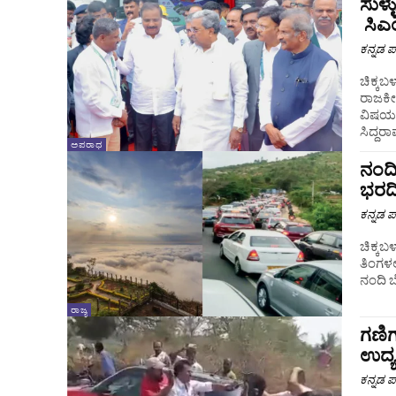
ಸುಳ್
ಸಿಎಂ
ಕನ್ನಡ ಪ್
ಚಿಕ್ಕಬ
ರಾಜಕೀ
ವಿಷಯಗ
ಸಿದ್ದರಾ
ಅಪರಾಧ
ನಂದಿ
ಭರದ
ಕನ್ನಡ ಪ್
ಚಿಕ್ಕಬ
ತಿಂಗಳಲ
ನಂದಿ 
ರಾಜ್ಯ
ಗಣಿಗ
ಉದ್
ಕನ್ನಡ ಪ್