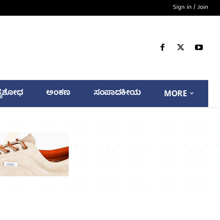
Sign in / Join
್ಯಶೋಧ
ಅಂಕಣ
ಸಂಪಾದಕೀಯ
MORE