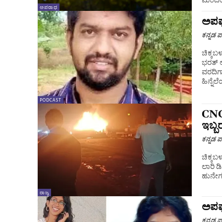
ಅಪರಾಧ
ಅಪಘಾ
ಕನ್ನಡ ಪ್
ಚಿಕ್ಕ
ಭರತ್‌ 
ವರದಿಗಾ
ಹಿನ್ನೆಲೆ
PODCAST
CNG 
ಇಬ್ಬರ
ಕನ್ನಡ ಪ್
ಚಿಕ್ಕಬಳ
ಲಾರಿ ಡ
ಹುನೇಗಲ
ರಾಜ್ಯ
ಅಪಘಾ
ಕನ್ನಡ ಪ್