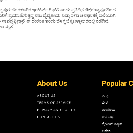
ಳ್ಳಾಪುರ: ಬೆಂಗಳೂರಿಗೆ ಇಂಟರ್ನ್ ಶಿಫ್‌ಗೆ ಎಂದು ಪ್ರತಿದಿನ ಚಿಕ್ಕಬಳ್ಳಾಪುರದಿಂದ
ರಿಗೆ ಪ್ರಯಾಣಿಸುತ್ತಿದ್ದ ಪಶು ವೈದ್ಯಕೀಯ ವಿದ್ಯಾರ್ಥಿನಿ ಅಪಘಾತಕ್ಕೆ ಬಲಿಯಾಗಿ
ಾವನ್ನಪ್ಪಿದ್ದಾರೆ. ಈ ದುರಂತ ಇಂದು ಬೆಳಗ್ಗೆ ಚಿಕ್ಕಬಳ್ಳಾಪುರದಲ್ಲಿ ನಡೆದಿದೆ.
ಾ ಮೃತ...
About Us
Popular 
ರಾಜ್ಯ
ABOUT US
ದೇಶ
TERMS OF SERVICE
ರಾಜಕೀಯ
PRIVACY AND POLICY
ಅಪರಾಧ
CONTACT US
ಬ್ರೇಕಿಂಗ್ ನ್ಯೂಸ್
ವಿದೇಶ