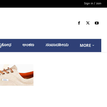
Sign in / Join
್ಯಶೋಧ
ಅಂಕಣ
ಸಂಪಾದಕೀಯ
MORE