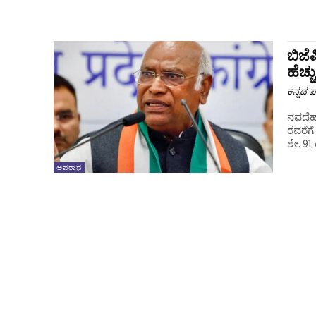
ಬಿಜೆ
ಹೆಚ್ಚ
ಕನ್ನಡ ಪ್
ನವದೆಹ
ರವರೆಗ
ಶೇ. 91 
ಅಪರಾಧ