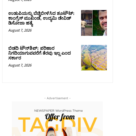
ಉಡುಪಿಯನ್ನು ಬೆಚ್ಚಿಬೀಳಿಸಿದ ಶೂಟೌಟ್‌:
ಕಾಂಗ್ರೆಸ್‌ ಮುಖಂಡ, ಉದ್ಯಮಿ ಡೇವಿಡ್
ಡಿಸೋಜಾ ಹತ್ಯೆ
August 7, 2026
ಬಿಡದಿ ಟೌನ್‌ಶಿಪ್‌: ಪರಿಹಾರ
ನಿಗದಿಯಾಗುವವರೆಗೆ ತೆರವು ಇಲ್ಲ ಎಂದ
ಸರ್ಕಾರ
August 7, 2026
- Advertisement -