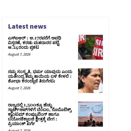
Latest news
ಎಸ್‌ಐಆರ್‌ : ಆ.17ರವರೆಗೆ ಅವಧಿ
ವಿಸ್ತರಣೆ, ಕರಡು ಮತದಾರರ ಪಟ್ಟಿ
ಆ.24ರಂದು ಪ್ರಕಟ
August 7, 2026
ನಮ್ಮ ಸಂಸ್ಕೃತಿ, ಧರ್ಮ ಯಾವುದು ಎಂದು
ಯತೀಂದ್ರ ತಮ್ಮ ತಾಯಿಯ ಬಳಿ ಕೇಳಲಿ :
ಶೋಭಾ ಕರಂದ್ಲಾಜೆ ತಿರುಗೇಟು
August 7, 2026
ರಾಜ್ಯದಲ್ಲಿ 1,500ಕ್ಕೂ ಹೆಚ್ಚು
ಸ್ಟಾರ್ಟ್‌ಅಪ್‌ಗಳಿಗೆ ಬೆಂಬಲ, ರೊಬೊಟಿಕ್ಸ್,
ಕ್ವಾಂಟಮ್ ಕಂಪ್ಯೂಟಿಂಗ್ ಹಾಗೂ
ಬಯೋಟೆಕ್ನಾಲಜಿ ಕ್ಷೇತ್ರಕ್ಕೆ ವೇಗ :
ಪ್ರಿಯಾಂಕ್‌ ಖರ್ಗೆ
August 7, 2026