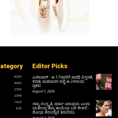
Category
Editor Picks
ಎಸ್‌ಐಆರ್‌ : ಆ.17ರವರೆಗೆ ಅವಧಿ ವಿಸ್ತರಣೆ,
8293
ಕರಡು ಮತದಾರರ ಪಟ್ಟಿ ಆ.24ರಂದು
4065
ಪ್ರಕಟ
2760
August 7, 2026
2399
1424
ನಮ್ಮ ಸಂಸ್ಕೃತಿ, ಧರ್ಮ ಯಾವುದು ಎಂದು
ಯತೀಂದ್ರ ತಮ್ಮ ತಾಯಿಯ ಬಳಿ ಕೇಳಲಿ :
630
ಶೋಭಾ ಕರಂದ್ಲಾಜೆ ತಿರುಗೇಟು
August 7, 2026