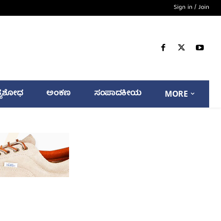
Sign in / Join
್ಯಶೋಧ
ಅಂಕಣ
ಸಂಪಾದಕೀಯ
MORE