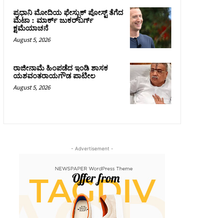
ಪ್ರಧಾನಿ ಮೋದಿಯ ಫೇಸ್ಬುಕ್‌ ಪೋಸ್ಟ್‌ ತೆಗೆದ
ಮೆಟಾ : ಮಾರ್ಕ್ ಜುಕರ್‌ಬರ್ಗ್
ಕ್ಷಮೆಯಾಚನೆ
August 5, 2026
ರಾಜೀನಾಮೆ ಹಿಂಪಡೆದ ಇಂಡಿ ಶಾಸಕ
ಯಶವಂತರಾಯಗೌಡ ಪಾಟೀಲ
August 5, 2026
- Advertisement -