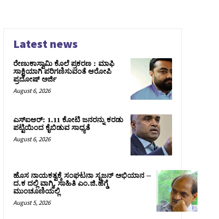
Latest news
ರೇಣುಕಾಸ್ವಾಮಿ ಕೊಲೆ ಪ್ರಕರಣ : ಮಾಫಿ
ಸಾಕ್ಷಿಯಾಗಿ ಪರಿಗಣಿಸುವಂತೆ ಆರೋಪಿ
ಪ್ರದೋಷ್‌ ಅರ್ಜಿ
August 6, 2026
ಎಸ್‌ಐಆರ್‌: 1.11 ಕೋಟಿ ಜನರನ್ನು ಕರಡು
ಪಟ್ಟಿಯಿಂದ ಕೈಬಿಡುವ ಸಾಧ್ಯತೆ
August 6, 2026
ಹೊಸ ನಾಯಕತ್ವಕ್ಕೆ ಸಂಘಟನಾ ಸೃಜನ್ ಅಭಿಯಾನ –
ದ.ಕ ದಲ್ಲಿ ವಾಗ್ಮಿ, ಸಾಹಿತಿ ಎಂ.ಜಿ.ಹೆಗ್ಡೆ
ಮುಂಚೂಣಿಯಲ್ಲಿ
August 5, 2026