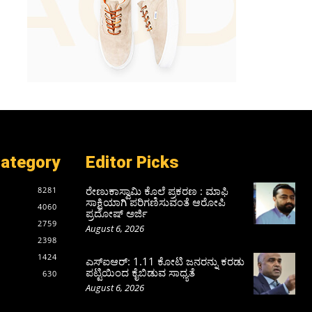
Category
Editor Picks
ರೇಣುಕಾಸ್ವಾಮಿ ಕೊಲೆ ಪ್ರಕರಣ : ಮಾಫಿ
8281
ಸಾಕ್ಷಿಯಾಗಿ ಪರಿಗಣಿಸುವಂತೆ ಆರೋಪಿ
4060
ಪ್ರದೋಷ್‌ ಅರ್ಜಿ
2759
August 6, 2026
2398
1424
ಎಸ್‌ಐಆರ್‌: 1.11 ಕೋಟಿ ಜನರನ್ನು ಕರಡು
ಪಟ್ಟಿಯಿಂದ ಕೈಬಿಡುವ ಸಾಧ್ಯತೆ
630
August 6, 2026