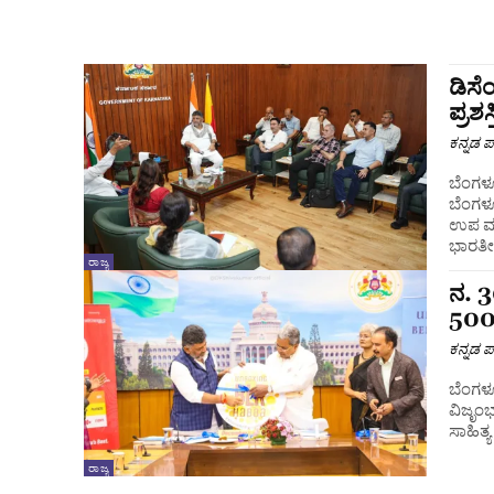
ಡಿಸೆ
ಪ್ರಶ
ಕನ್ನಡ ಪ್
ಬೆಂಗಳ
ಬೆಂಗಳೂ
ಉಪ ಮುಖ್ಯಮಂತ
ಭಾರತೀ
ರಾಜ್ಯ
ನ. 3
500
ಕನ್ನಡ ಪ್
ಬೆಂಗಳೂ
ವಿಜೃಂಭ
ಸಾಹಿತ್
ರಾಜ್ಯ