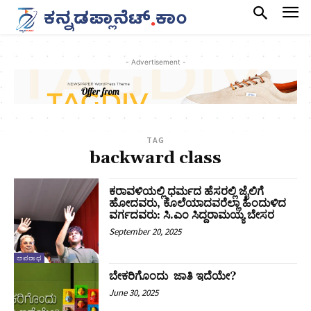
- Advertisement -
TAG
backward class
ಕರಾವಳಿಯಲ್ಲಿ ಧರ್ಮದ ಹೆಸರಲ್ಲಿ ಜೈಲಿಗೆ
ಹೋದವರು, ಕೊಲೆಯಾದವರೆಲ್ಲಾ ಹಿಂದುಳಿದ
ವರ್ಗದವರು: ಸಿ.ಎಂ ಸಿದ್ದರಾಮಯ್ಯ ಬೇಸರ
September 20, 2025
ಅಪರಾಧ
ಬೇಕರಿಗೊಂದು ಜಾತಿ ಇದೆಯೇ?
June 30, 2025