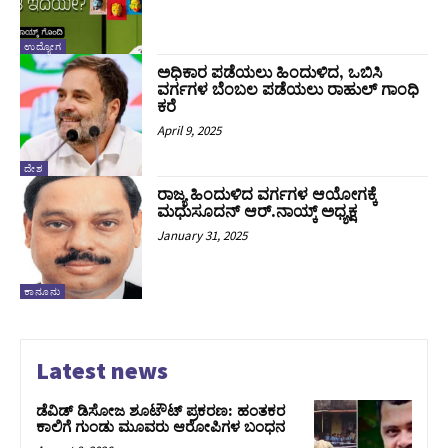
ಉದ್ಯೋಗ
ಅಧಿಕಾರ ಪಡೆಯಲು ಹಿಂದುಳಿದ, ಒಬಿಸಿ
ವರ್ಗಗಳ ಬೆಂಬಲ ಪಡೆಯಲು ರಾಹುಲ್‌ ಗಾಂಧಿ
ಕರೆ
April 9, 2025
ದೇಶ
ರಾಜ್ಯ ಹಿಂದುಳಿದ ವರ್ಗಗಳ ಆಯೋಗಕ್ಕೆ
ಮಧುಸೂದನ್‌ ಆರ್.ನಾಯ್ಕ್‌ ಅಧ್ಯಕ್ಷ
January 31, 2025
ಕಾನೂನು
Latest news
ಡೆವಿಡ್ ಡಿಸೋಜ ಶೂಟೌಟ್ ಪ್ರಕರಣ: ಹಂತಕರ
ಕಾಲಿಗೆ ಗುಂಡು ಮೂವರು ಆರೋಪಿಗಳ ಬಂಧನ