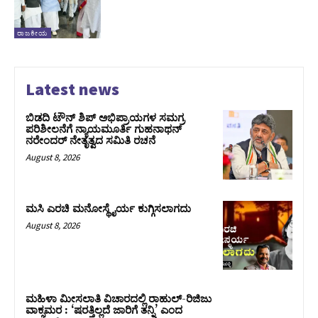
ರಾಜಕೀಯ
Latest news
ಬಿಡದಿ ಟೌನ್ ಶಿಪ್ ಅಭಿಪ್ರಾಯಗಳ ಸಮಗ್ರ
ಪರಿಶೀಲನೆಗೆ ನ್ಯಾಯಮೂರ್ತಿ ಗುಹನಾಥನ್
ನರೇಂದರ್ ನೇತೃತ್ವದ ಸಮಿತಿ ರಚನೆ
August 8, 2026
ಮಸಿ ಎರಚಿ ಮನೋಸ್ಥೈರ್ಯ ಕುಗ್ಗಿಸಲಾಗದು
August 8, 2026
ಮಹಿಳಾ ಮೀಸಲಾತಿ ವಿಚಾರದಲ್ಲಿ ರಾಹುಲ್‌-ರಿಜಿಜು
ವಾಕ್ಸಮರ : ‘ಷರತ್ತಿಲ್ಲದೆ ಜಾರಿಗೆ ತನ್ನಿ’ ಎಂದ