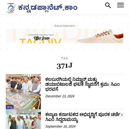
- Advertisement -
TAG
371J
ಕಲಬುರಗಿಯಲ್ಲಿ ನಿಮ್ಹಾನ್ಸ್ ಮತ್ತು
ಡಯಾಬಿಟಾಲಜಿ ಘಟಕ ಸ್ಥಾಪನೆಗೆ ಕ್ರಮ: ಸಿಎಂ
ಭರವಸೆ
December 23, 2024
ರಾಜ್ಯ
ಕಲ್ಯಾಣ ಕರ್ನಾಟಕದ ಅಭಿವೃದ್ಧಿಗೆ ಪೂರಕ ಚರ್ಚೆ :
ಸಿಎಂ ಸಿದ್ದರಾಮಯ್ಯ
September 16, 2024