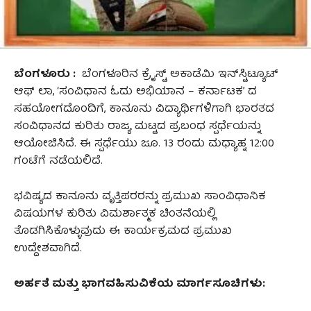
ಬೆಂಗಳೂರು :
ಬೆಂಗಳೂರಿನ ಕ್ರೈಸ್ಟ್ ಅಕಾಡೆಮಿ ಇನ್‌ಸ್ಟಿಟ್ಯೂಟ್
ಆಫ್ ಲಾ, ‘ಸಂವಿಧಾನ ಓದು ಅಭಿಯಾನ – ಕರ್ನಾಟಕ’ ದ
ಸಹಯೋಗದೊಂದಿಗೆ, ಕಾನೂನು ವಿದ್ಯಾರ್ಥಿಗಳಿಗಾಗಿ ಭಾರತದ
ಸಂವಿಧಾನದ ಕುರಿತು ರಾಜ್ಯ ಮಟ್ಟದ ಪ್ರಬಂಧ ಸ್ಪರ್ಧೆಯನ್ನು
ಆಯೋಜಿಸಿದೆ. ಈ ಸ್ಪರ್ಧೆಯು ಜೂ. 13 ರಂದು ಮಧ್ಯಾಹ್ನ 12:00
ಗಂಟೆಗೆ ನಡೆಯಲಿದೆ.
ಭವಿಷ್ಯದ ಕಾನೂನು ವೃತ್ತಿಪರರನ್ನು ಪ್ರಮುಖ ಸಾಂವಿಧಾನಿಕ
ವಿಷಯಗಳ ಕುರಿತು ವಿಮರ್ಶಾತ್ಮಕ ಚಿಂತನೆಯಲ್ಲಿ
ತೊಡಗಿಸಿಕೊಳ್ಳುವುದು ಈ ಕಾರ್ಯಕ್ರಮದ ಪ್ರಮುಖ
ಉದ್ದೇಶವಾಗಿದೆ.
ಅರ್ಹತೆ ಮತ್ತು ಭಾಗವಹಿಸುವಿಕೆಯ ಮಾರ್ಗಸೂಚಿಗಳು: