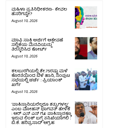
ಮಹಿಳಾ ಪ್ರತಿನಿಧೀಕರಣ- ಕೇವಲ
ಹೆಸರಿಗಷ್ಟೇ?
August 10, 2026
ಮಾಫಿ ಸಾಕ್ಷಿ ಅರ್ಜಿಗೆ ಆಕ್ಷೇಪಣೆ
ಸಲ್ಲಿಕೆಯ ಮನವಿಯನ್ನು
ತಿರಸ್ಕರಿಸಿದ ಕೋರ್ಟ್‌
August 10, 2026
ಕಲಬುರಗಿಯಲ್ಲಿ ಶೇ.75ರಷ್ಟು ಮಳೆ
ಕೊರತೆಯಿಂದ ಬೆಳೆ ಹಾನಿ, ಸಂಪುಟ‌
ಸಭೆಯಲ್ಲಿ ಚರ್ಚೆ : ಪ್ರಿಯಾಂಕ್
ಖರ್ಗೆ
August 10, 2026
‘ಪಾಕಿಸ್ತಾನಿಯರೆಲ್ಲರೂ ಶತ್ರುಗಳಲ್ಲ’
ಎಂಬ ಮೋಹನ್‌ ಭಾಗವತ್ ಹೇಳಿಕೆ
: ಆರ್ ಎಸ್ ಎಸ್ ಗೂ ಪಾಕಿಸ್ತಾನಕ್ಕೂ
ಇರುವ ಲಿಂಕ್ ಬಗ್ಗೆ ತನಿಖೆಯಾಗಲಿ :
ಬಿ.ಕೆ. ಹರಿಪ್ರಸಾದ್‌ ಆಗ್ರಹ