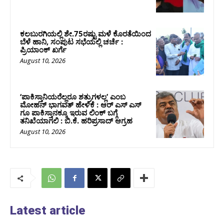
ಕಲಬುರಗಿಯಲ್ಲಿ ಶೇ.75ರಷ್ಟು ಮಳೆ ಕೊರತೆಯಿಂದ
ಬೆಳೆ ಹಾನಿ, ಸಂಪುಟ‌ ಸಭೆಯಲ್ಲಿ ಚರ್ಚೆ :
ಪ್ರಿಯಾಂಕ್ ಖರ್ಗೆ
August 10, 2026
‘ಪಾಕಿಸ್ತಾನಿಯರೆಲ್ಲರೂ ಶತ್ರುಗಳಲ್ಲ’ ಎಂಬ
ಮೋಹನ್‌ ಭಾಗವತ್ ಹೇಳಿಕೆ : ಆರ್ ಎಸ್ ಎಸ್
ಗೂ ಪಾಕಿಸ್ತಾನಕ್ಕೂ ಇರುವ ಲಿಂಕ್ ಬಗ್ಗೆ
ತನಿಖೆಯಾಗಲಿ : ಬಿ.ಕೆ. ಹರಿಪ್ರಸಾದ್‌ ಆಗ್ರಹ
August 10, 2026
Latest article