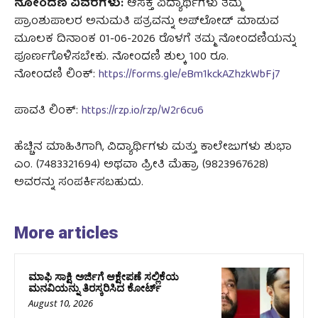
ನೋಂದಣಿ ವಿವರಗಳು:
ಆಸಕ್ತ ವಿದ್ಯಾರ್ಥಿಗಳು ತಮ್ಮ
ಪ್ರಾಂಶುಪಾಲರ ಅನುಮತಿ ಪತ್ರವನ್ನು ಅಪ್‌ಲೋಡ್ ಮಾಡುವ
ಮೂಲಕ ದಿನಾಂಕ 01-06-2026 ರೊಳಗೆ ತಮ್ಮ ನೋಂದಣಿಯನ್ನು
ಪೂರ್ಣಗೊಳಿಸಬೇಕು. ನೋಂದಣಿ ಶುಲ್ಕ 100 ರೂ.
ನೋಂದಣಿ ಲಿಂಕ್:
https://forms.gle/eBm1kckAZhzkWbFj7
ಪಾವತಿ ಲಿಂಕ್:
https://rzp.io/rzp/W2r6cu6
ಹೆಚ್ಚಿನ ಮಾಹಿತಿಗಾಗಿ, ವಿದ್ಯಾರ್ಥಿಗಳು ಮತ್ತು ಕಾಲೇಜುಗಳು ಶುಭಾ
ಎಂ. (7483321694) ಅಥವಾ ಪ್ರೀತಿ ಮೆಹ್ರಾ (9823967628)
ಅವರನ್ನು ಸಂಪರ್ಕಿಸಬಹುದು.
More articles
ಮಾಫಿ ಸಾಕ್ಷಿ ಅರ್ಜಿಗೆ ಆಕ್ಷೇಪಣೆ ಸಲ್ಲಿಕೆಯ
ಮನವಿಯನ್ನು ತಿರಸ್ಕರಿಸಿದ ಕೋರ್ಟ್‌
August 10, 2026