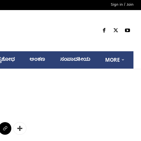
Sign in / Join
್ಯಶೋಧ
ಅಂಕಣ
ಸಂಪಾದಕೀಯ
MORE