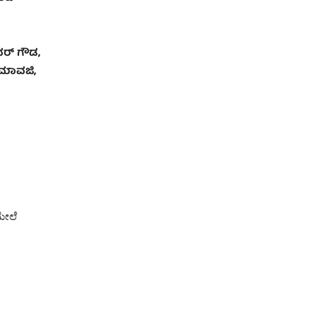
್‌ ಗೌಡ
,
ದ ಮಾವಜಿ
,
ಮೇಲೆ