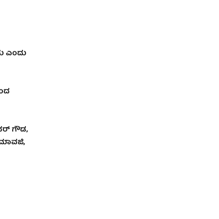
ದು ಎಂದು
ಿಂದ
್‌ ಗೌಡ
,
ದ ಮಾವಜಿ
,