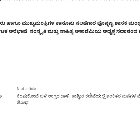
ರು ಹಾಗೂ ಮುಖ್ಯಮಂತ್ರಿಗಳ ಕಾನೂನು ಸಲಹೆಗಾರ ಪೊನ್ನಣ್ಣ
,
ಶಾಸಕ
ಮಂಥರ
ಾಟಕ ಅರೆಭಾಷೆ ಸಂಸ್ಕೃತಿ ಮತ್ತು ಸಾಹಿತ್ಯ ಅಕಾಡೆಮಿಯ ಅಧ್ಯಕ್ಷ ಸದಾನಂ
Next article
ಣ
ಕೆಂಪುಕೋಟೆ ಬಳಿ ಉಗ್ರರ ದಾಳಿ: ಕಾಶ್ಮೀರ ಕಣಿವೆಯಲ್ಲಿ ಶಂಕಿತರ ಮನೆಗಳ 
ಶೋಧ