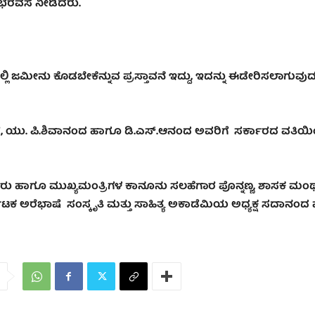
 ಭರವಸೆ ನೀಡಿದರು.
 ಜಮೀನು ಕೊಡಬೇಕೆನ್ನುವ ಪ್ರಸ್ತಾವನೆ ಇದ್ದು
,
ಇದನ್ನು ಈಡೇರಿಸಲಾಗುವು
ರ
,
ಯು. ಪಿ.ಶಿವಾನಂದ ಹಾಗೂ ಡಿ.ಎಸ್.ಆನಂದ ಅವರಿಗೆ ಸರ್ಕಾರದ ವತಿಯ
ರು ಹಾಗೂ ಮುಖ್ಯಮಂತ್ರಿಗಳ ಕಾನೂನು ಸಲಹೆಗಾರ ಪೊನ್ನಣ್ಣ
,
ಶಾಸಕ
ಮಂಥರ
ಾಟಕ ಅರೆಭಾಷೆ ಸಂಸ್ಕೃತಿ ಮತ್ತು ಸಾಹಿತ್ಯ ಅಕಾಡೆಮಿಯ ಅಧ್ಯಕ್ಷ ಸದಾನಂ