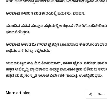
ಇತರೆ ಬೇಡಿಕೆಗಳನ್ನು ಪರಿಶೀಲಿಸಿ ಪರಿಹಾರ ಒದಗಿಸಲಾಗುವುದು ಎಂದು
ಅರೆಭಾಷೆ ಗೌಡರಿಗೆ ಮಡಿಕೇರಿಯಲ್ಲಿ ಜಮೀನು; ಭರವಸೆ
:
ಮುಂದಿನ ಸಚಿವ ಸಂಪುಟ ಸಭೆಯಲ್ಲಿ ಅರೆಭಾಷೆ ಗೌಡರಿಗೆ ಮಡಿಕೇರಿಯಲ್ಲಿ
ಭರವಸೆಯಿತ್ತರು.
ಅರೆಭಾಷೆ ಅಕಾಡೆಮಿ ಗೌರವ ಪ್ರಶಸ್ತಿಗೆ ಭಾಜನರಾದ ಕೆ.ಆರ್.ಗಂಡಾಧಾ
ಅಭಿನಂದನೆಗಳನ್ನು ಸಲ್ಲಿಸಿದರು.
ಉಪಮುಖ್ಯಮಂತ್ರಿ ಡಿ.ಕೆ.ಶಿವಕುಮಾರ್
,
ಸಚಿವ ಭೈರತಿ ಸುರೇಶ್
,
ಶಾಸಕ
ಕನ್ನಡ ಅಭಿವೃದ್ಧಿ ಪ್ರಾಧಿಕಾರದ ಅಧ್ಯಕ್ಷ ಪುರುಷೋತ್ತಮ ಬಿಳಿಮಲೆ
,
ಕರ್ನ
ಕನ್ನಡ ಮತ್ತು ಸಂಸ್ಕೃತಿ ಇಲಾಖೆ ನಿರ್ದೇಶಕಿ ಗಾಯತ್ರಿ ಉಪಸ್ಥಿತರಿದ್ದರು.
More articles
Share