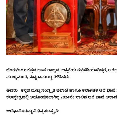
ಬೆಂಗಳೂರು
: ಕನ್ನಡ ಭಾಷೆ ರಾಜ್ಯದ ಅಸ್ಮಿತೆಯ ತಳಹದಿಯಾಗಿದ್ದರೆ
,
ಅರೆಭ
ಮುಖ್ಯಮಂತ್ರಿ ಸಿದ್ದರಾಮಯ್ಯ ತಿಳಿಸಿದರು.
ಅವರು ಕನ್ನಡ ಮತ್ತು ಸಂಸ್ಕೃತಿ ಇಲಾಖೆ ಹಾಗೂ ಕರ್ನಾಟಕ ಅರೆ ಭಾಷೆ 
ಕಲಾಕ್ಷೇತ್ರದಲ್ಲಿ ಆಯೋಜಿಸಲಾಗಿದ್ದ 2024ನೇ ಸಾಲಿನ ಅರೆ ಭಾಷೆ ಅಕಾಡ
ಅರೆಭಾಷಿಕರದ್ದು ವಿಭಿನ್ನ ಸಂಸ್ಕೃತಿ
: