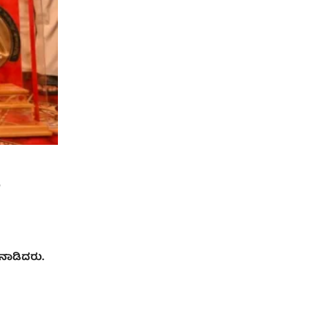
ು
ಾಡಿದರು.