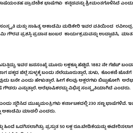
ಾಷೆಯಂತಹ ಪ್ರಾದೇಶಿಕ ಭಾಷೆಗಳು ಕನ್ನಡವನ್ನು ಶ್ರೀಮಂತಗೊಳಿಸಿದೆ ಎಂದ
ಸಂಸ್ಕೃತಿ ಮತ್ತು ಸಾಹಿತ್ಯ ಅಕಾಡೆಮಿ ಮಡಿಕೇರಿ ಇವರ ವತಿಯಿಂದ ರವೀಂದ್ರ
ೆಮಿ ಗೌರವ ಪ್ರಶಸ್ತಿ ಪ್ರದಾನ ಜಂಬರ ಕಾರ್ಯಕ್ರಮವನ್ನು ಉದ್ಘಾಟಿಸಿ
,
ಮಾತನ
ತ್ತಿದ್ದು
,
ಇವರ ಜನಸಂಖ್ಯೆ ಮೂರು ಲಕ್ಷಕ್ಕೂ ಹೆಚ್ಚಿದೆ. 1882 ನೇ ಗೆಜೆಟ್ ಬಂ
ಕ್ಕದ ಜಿಲ್ಲೆ ಸುಳ್ಯಕ್ಕೆ ಬಂದು ನೆಲೆಯೂರುತ್ತಾರೆ
,
ತುಳು
,
ಕೊಂಕಣಿ ಜೊತೆಗೆ 
ನುವುದು ಬನೇ ಎಂದು ಹೇಳುತ್ತಾರೆ. ಹೀಗೆ ಕೆಲವು ಅಕ್ಷರಗಳು ಬಿಟ್ಟುಹೋಗಿ ಅರ
ು ಎನ್ನುತ್ತಾರೆ. ಅರೆಭಾಷಿಕರದ್ದು ವಿಭಿನ್ನ ಸಂಸ್ಕೃತಿಯಾಗಿದೆ ಎಂದರು.
ಂದು ಸ್ಮರಿಸಿದ ಮುಖ್ಯಮಂತ್ರಿಗಳು ಕರ್ನಾಟಕದಲ್ಲಿ 230 ಸಣ್ಣ ಭಾಷೆಗಳಿವೆ. ಇ
್ನು ಅಕಾಡೆಮಿ ಮಾಡಲಿ ಎಂದರು.
ದೆ ಒದಗಿಸಲಾಗಿತ್ತು. ಪ್ರಸ್ತುತ 50 ಲಕ್ಷ ರೂ.ಬೇಡಿಕೆಯನ್ನು ಈಡೇರಿಸಲಾ