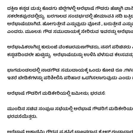
ದಕ್ಷಿಣ ಕನ್ನಡ ಮತ್ತು ಕೊಡಗು ಜಿಲ್ಲೆಗಳಲ್ಲಿ ಅರೆಭಾಷೆ ಗೌಡರು ಹೆಚ್ಚಾಗಿ ವಾಸಿಸು
ಸಕಲೇಶಪುರದಲ್ಲಿದ್ದು
,
ಬರಗಾಲದ ಸಂದರ್ಭದಲ್ಲಿ ಹೇಮಾವತಿ ನದಿ ಬತ್ತಿದಾಗ ಪ
ಅರೆಭಾಷೆಯಾಗಿದೆ. ಹೋಗುತ್ತೇನೆ ಎನ್ನುವುದು ವೋನೆ
,
ಬರುತ್ತೇನೆ ಎನ್
ಎಂದರು. ಮೂಲತ: ಗೌಡ ಸಮುದಾಯಕ್ಕೆ ಸೇರಿರುವ ಇವರನ್ನು ಅರೆಭಾಷೆ ಗೌಡರ
ಅರೆಭಾಷಿಕರಾಗಿದ್ದ ಕುರುಂಜಿ ವೆಂಕಟರಮಣಗೌಡರು
,
ನನಗೆ ಪರಿಚಿತರು ಎ
ಕನ್ನಡದಿಂದಲೇ ಹುಟ್ಟಿದ್ದು
,
ಅರೆಭಾಷೆಯನ್ನು ಉಳಿಸಿ ಬೆಳೆಸುವ ಕೆಲಸವನ
ಭಾಗಮಂಡಲದಲ್ಲಿ ನಾಡಗೌಡ ಸಮುದಾಯಕ್ಕೆ ಒಂದು ಕೋಟಿ ರೂ .ಗಳನ್ನು ಹಿಂ
ಇತರೆ ಬೇಡಿಕೆಗಳನ್ನು ಪರಿಶೀಲಿಸಿ ಪರಿಹಾರ ಒದಗಿಸಲಾಗುವುದು ಎಂದು
ಅರೆಭಾಷೆ ಗೌಡರಿಗೆ ಮಡಿಕೇರಿಯಲ್ಲಿ ಜಮೀನು; ಭರವಸೆ
:
ಮುಂದಿನ ಸಚಿವ ಸಂಪುಟ ಸಭೆಯಲ್ಲಿ ಅರೆಭಾಷೆ ಗೌಡರಿಗೆ ಮಡಿಕೇರಿಯಲ್ಲಿ
ಭರವಸೆಯಿತ್ತರು.
ಅರೆಭಾಷೆ ಅಕಾಡೆಮಿ ಗೌರವ ಪ್ರಶಸ್ತಿಗೆ ಭಾಜನರಾದ ಕೆ.ಆರ್.ಗಂಡಾಧಾ