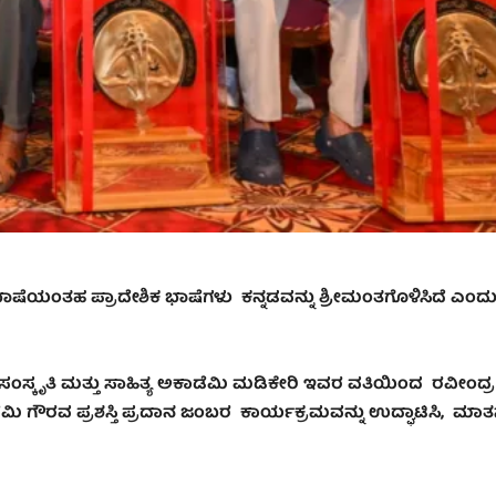
ಾಷೆಯಂತಹ ಪ್ರಾದೇಶಿಕ ಭಾಷೆಗಳು ಕನ್ನಡವನ್ನು ಶ್ರೀಮಂತಗೊಳಿಸಿದೆ ಎಂದ
ಸಂಸ್ಕೃತಿ ಮತ್ತು ಸಾಹಿತ್ಯ ಅಕಾಡೆಮಿ ಮಡಿಕೇರಿ ಇವರ ವತಿಯಿಂದ ರವೀಂದ್ರ
ೆಮಿ ಗೌರವ ಪ್ರಶಸ್ತಿ ಪ್ರದಾನ ಜಂಬರ ಕಾರ್ಯಕ್ರಮವನ್ನು ಉದ್ಘಾಟಿಸಿ
,
ಮಾತನ