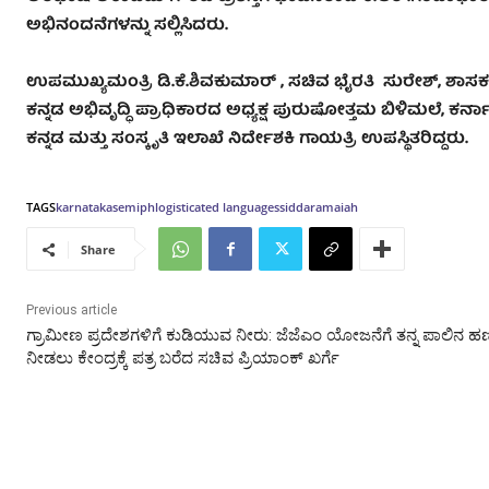
ಅಭಿನಂದನೆಗಳನ್ನು ಸಲ್ಲಿಸಿದರು.
ಉಪಮುಖ್ಯಮಂತ್ರಿ ಡಿ.ಕೆ.ಶಿವಕುಮಾರ್
,
ಸಚಿವ ಭೈರತಿ ಸುರೇಶ್
,
ಶಾಸಕ
ಕನ್ನಡ ಅಭಿವೃದ್ಧಿ ಪ್ರಾಧಿಕಾರದ ಅಧ್ಯಕ್ಷ ಪುರುಷೋತ್ತಮ ಬಿಳಿಮಲೆ
,
ಕರ್ನ
ಕನ್ನಡ ಮತ್ತು ಸಂಸ್ಕೃತಿ ಇಲಾಖೆ ನಿರ್ದೇಶಕಿ ಗಾಯತ್ರಿ ಉಪಸ್ಥಿತರಿದ್ದರು.
TAGS
karnataka
semiphlogisticated languages
siddaramaiah
Share
Previous article
ಗ್ರಾಮೀಣ ಪ್ರದೇಶಗಳಿಗೆ ಕುಡಿಯುವ ನೀರು: ಜೆಜೆಎಂ ಯೋಜನೆಗೆ ತನ್ನ ಪಾಲಿನ ಹ
ನೀಡಲು ಕೇಂದ್ರಕ್ಕೆ ಪತ್ರ ಬರೆದ ಸಚಿವ ಪ್ರಿಯಾಂಕ್‌ ಖರ್ಗೆ