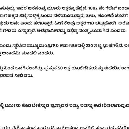
ತ್ತಿದ್ದು
,
ಇವರ ಜನಸಂಖ್ಯೆ ಮೂರು ಲಕ್ಷಕ್ಕೂ ಹೆಚ್ಚಿದೆ. 1882 ನೇ ಗೆಜೆಟ್ ಬಂ
ಕ್ಕದ ಜಿಲ್ಲೆ ಸುಳ್ಯಕ್ಕೆ ಬಂದು ನೆಲೆಯೂರುತ್ತಾರೆ
,
ತುಳು
,
ಕೊಂಕಣಿ ಜೊತೆಗೆ 
ನುವುದು ಬನೇ ಎಂದು ಹೇಳುತ್ತಾರೆ. ಹೀಗೆ ಕೆಲವು ಅಕ್ಷರಗಳು ಬಿಟ್ಟುಹೋಗಿ ಅರ
ು ಎನ್ನುತ್ತಾರೆ. ಅರೆಭಾಷಿಕರದ್ದು ವಿಭಿನ್ನ ಸಂಸ್ಕೃತಿಯಾಗಿದೆ ಎಂದರು.
ಂದು ಸ್ಮರಿಸಿದ ಮುಖ್ಯಮಂತ್ರಿಗಳು ಕರ್ನಾಟಕದಲ್ಲಿ 230 ಸಣ್ಣ ಭಾಷೆಗಳಿವೆ. ಇ
್ನು ಅಕಾಡೆಮಿ ಮಾಡಲಿ ಎಂದರು.
ದೆ ಒದಗಿಸಲಾಗಿತ್ತು. ಪ್ರಸ್ತುತ 50 ಲಕ್ಷ ರೂ.ಬೇಡಿಕೆಯನ್ನು ಈಡೇರಿಸಲಾ
 ಭರವಸೆ ನೀಡಿದರು.
 ಜಮೀನು ಕೊಡಬೇಕೆನ್ನುವ ಪ್ರಸ್ತಾವನೆ ಇದ್ದು
,
ಇದನ್ನು ಈಡೇರಿಸಲಾಗುವು
ರ
,
ಯು. ಪಿ.ಶಿವಾನಂದ ಹಾಗೂ ಡಿ.ಎಸ್.ಆನಂದ ಅವರಿಗೆ ಸರ್ಕಾರದ ವತಿಯ