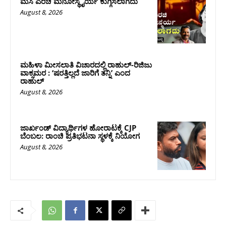
ಮಸಿ ಎರಚಿ ಮನೋಸ್ಥೈರ್ಯ ಕುಗ್ಗಿಸಲಾಗದು
August 8, 2026
ಮಹಿಳಾ ಮೀಸಲಾತಿ ವಿಚಾರದಲ್ಲಿ ರಾಹುಲ್‌-ರಿಜಿಜು
ವಾಕ್ಸಮರ : ‘ಷರತ್ತಿಲ್ಲದೆ ಜಾರಿಗೆ ತನ್ನಿ’ ಎಂದ
ರಾಹುಲ್‌
August 8, 2026
ಜಾರ್ಖಂಡ್‌ ವಿದ್ಯಾರ್ಥಿಗಳ ಹೋರಾಟಕ್ಕೆ CJP
ಬೆಂಬಲ: ರಾಂಚಿ ಪ್ರತಿಭಟನಾ ಸ್ಥಳಕ್ಕೆ ನಿಯೋಗ
August 8, 2026