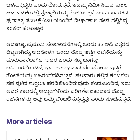
ಬಳಸುತ್ತಿದ್ದರು ಎಂದು ತೋರುತ್ತದೆ. ಇದನ್ನು ನಿರ್ಮಿಸಿರುವ ಕುಶಲ
ಚಟುವಟಿಕೆಗಳಲ್ಲಿ ಶ್ರೇಷ್ಠತೆಯನ್ನು ತೋರಿಸುತ್ತದೆ ಎಂದು ಭಾರತದ
ಪುರಾತತ್ವ ಸಮೀಕ್ಷೆ (ASI) ಯೊಂದಿಗೆ ದೀರ್ಘಕಾಲ ಸೇವೆ ಸಲ್ಲಿಸಿದ್ದ
ಶಂಕರ್ ಹೇಳುತ್ತಾರೆ.
ಆದಾಗ್ಯೂ, ಪ್ರಮುಖ ಸಂಶೋಧನೆಗಳಲ್ಲಿ ಒಂದು 35 ಅಡಿ ಎತ್ತರದ
ದಿಬ್ಬವಾಗಿದ್ದು, ಅದರೊಳಗೆ ಒಂದು ದೊಡ್ಡ ಇಟ್ಟಿಗೆ ರಚನೆಯನ್ನು
ಹೂತುಹಾಕಲಾಗಿದೆ. ಅದರ ಒಂದು ಸಣ್ಣ ಭಾಗವು
ಬಹಿರಂಗಗೊಂಡಿದೆ, ಇದು ಅಗಾಧವಾದ ಟೆರಾಕೋಟಾ ಇಟ್ಟಿಗೆ
ಗೋಡೆಯನ್ನು ಬಹಿರಂಗಪಡಿಸುತ್ತದೆ. ಹಲವಾರು ಕಲ್ಲಿನ ಕಂಬಗಳು
ಸಹ ಸ್ಥಳದ ಸುತ್ತಲೂ ಹರಡಿಕೊಂಡಿರುವುದು ಕಂಡುಬಂದಿದೆ, ಇದು
ಅವರ ಕಾಲದಲ್ಲಿ ಅದ್ಭುತಗಳೆಂದು ಪರಿಗಣಿಸಬಹುದಾದ ದೊಡ್ಡ
ರಚನೆಗಳನ್ನು ಅವು ಒಮ್ಮೆ ಬೆಂಬಲಿಸುತ್ತಿದ್ದವು ಎಂದು ಸೂಚಿಸುತ್ತದೆ.
More articles