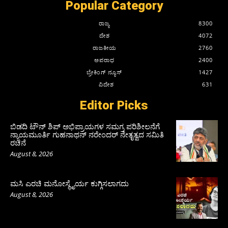
Popular Category
ರಾಜ್ಯ
8300
ದೇಶ
4072
ರಾಜಕೀಯ
2760
ಅಪರಾಧ
2400
ಬ್ರೇಕಿಂಗ್ ನ್ಯೂಸ್
1427
ವಿದೇಶ
631
Editor Picks
ಬಿಡದಿ ಟೌನ್ ಶಿಪ್ ಅಭಿಪ್ರಾಯಗಳ ಸಮಗ್ರ ಪರಿಶೀಲನೆಗೆ
ನ್ಯಾಯಮೂರ್ತಿ ಗುಹನಾಥನ್ ನರೇಂದರ್ ನೇತೃತ್ವದ ಸಮಿತಿ
ರಚನೆ
August 8, 2026
ಮಸಿ ಎರಚಿ ಮನೋಸ್ಥೈರ್ಯ ಕುಗ್ಗಿಸಲಾಗದು
August 8, 2026