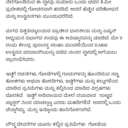
ನೆಲೆಗೊಂಡಿರುವ ಈ ಸ್ಥಳವು ಸುಮಾರು ಒಂದು ಚದರ ಕಿ.ಮೀ
ಪ್ರದೇಶದಲ್ಲಿ ಗೋಚರವಾಗಿ ಹರಡಿದೆ. ಆದರೆ ಹೆಚ್ಚಿನ ಪರಿಶೋಧನೆ
ಮತ್ತು ಉತ್ಖನನಗಳು ಮುಂದುವರೆದಿದೆ.
ಮಗಧ ವಿಶ್ವವಿದ್ಯಾಲಯದ ಪ್ರಾಚೀನ ಭಾರತೀಯ ಮತ್ತು ಏಷ್ಯನ್
ಅಧ್ಯಯನ ವಿಭಾಗದ ತಂಡವು ಈ ಆವಿಷ್ಕಾರವನ್ನು ಮಾಡಿದೆ. ಮೇ 9
ರಂದು ಕೇಂದ್ರ ಪುರಾತತ್ವ ಸಲಹಾ ಮಂಡಳಿಯಿಂದ (CABA)
ಉತ್ಖನನ ಪರವಾನಗಿಯನ್ನು ಪಡೆದ ನಂತರ ಸ್ಥಳದಲ್ಲಿ ಅಗೆಯಲು
ಪ್ರಾರಂಭಿಸಿದರು.
ಇಟ್ಟಿಗೆ ರಚನೆಗಳು, ಗೋಡೆಗಳಲ್ಲಿ ಗೂಡುಗಳನ್ನು ಹೊಂದಿರುವ ಸಣ್ಣ
ಕೋಶಗಳು ಅಥವಾ ಕೊಠಡಿಗಳು, ಇಟ್ಟಿಗೆಗಳು ಮತ್ತು ಕಲ್ಲುಗಳಿಂದ
ಮಾಡಿದ ಪ್ರತಿಮೆಗಳು ಮತ್ತು ಕಲ್ಲಿನಿಂದ ಮಾಡಿದ ವಿಗ್ರಹಗಳು
ದೊರಕಿವೆ. ಇಟ್ಟಿಗೆ ಅಡಿಪಾಯದ ಮೇಲೆ ನಯವಾದ ‘ಸುಣ್ಣದ
ಪ್ಲಾಸ್ಟರ್’ ನಿಂದ ಮಾಡಲ್ಪಟ್ಟ ಎರಡು ಮಹಡಿಗಳಿವೆ. ಅದರಲ್ಲಿ ಒಂದು
ಚೆನ್ನಾಗಿದ್ದು, ಮತ್ತು ಇನ್ನೊಂದು ಹಾನಿಗೊಳಗಾಗಿದೆ.
ಬೌದ್ಧ ದೇವತೆಗಳ ಮೂರು ಕಲ್ಲಿನ ಪ್ರತಿಮೆಗಳು ಗೋಡೆಯ