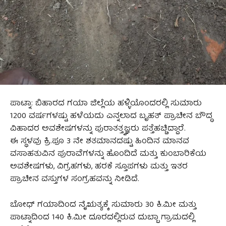
ಪಾಟ್ನಾ: ಬಿಹಾರದ ಗಯಾ ಜಿಲ್ಲೆಯ ಹಳ್ಳಿಯೊಂದರಲ್ಲಿ ಸುಮಾರು
1200 ವರ್ಷಗಳಷ್ಟು ಹಳೆಯದು ಎನ್ನಲಾದ ಬೃಹತ್ ಪ್ರಾಚೀನ ಬೌದ್ಧ
ವಿಹಾದರ ಅವಶೇಷಗಳನ್ನು ಪುರಾತತ್ತ್ವಜ್ಞರು ಪತ್ತೆಹಚ್ಚಿದ್ದಾರೆ.
ಈ ಸ್ಥಳವು ಕ್ರಿ.ಪೂ 3 ನೇ ಶತಮಾನದಷ್ಟು ಹಿಂದಿನ ಮಾನವ
ವಸಾಹತುವಿನ ಪುರಾವೆಗಳನ್ನು ಹೊಂದಿದೆ ಮತ್ತು ಕುಂಬಾರಿಕೆಯ
ಅವಶೇಷಗಳು, ವಿಗ್ರಹಗಳು, ಹರಕೆ ಸ್ತೂಪಗಳು ಮತ್ತು ಇತರ
ಪ್ರಾಚೀನ ವಸ್ತುಗಳ ಸಂಗ್ರಹವನ್ನು ನೀಡಿದೆ.
ಬೋಧ್ ಗಯಾದಿಂದ ನೈಋತ್ಯಕ್ಕೆ ಸುಮಾರು 30 ಕಿ.ಮೀ ಮತ್ತು
ಪಾಟ್ನಾದಿಂದ 140 ಕಿ.ಮೀ ದೂರದಲ್ಲಿರುವ ದುಬ್ಬಾ ಗ್ರಾಮದಲ್ಲಿ