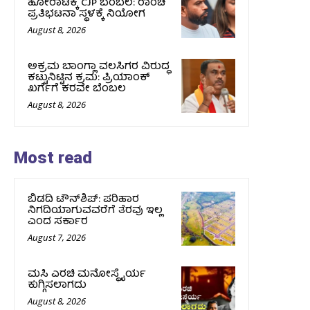
ಹೋರಾಟಕ್ಕೆ CJP ಬೆಂಬಲ: ರಾಂಚಿ
ಪ್ರತಿಭಟನಾ ಸ್ಥಳಕ್ಕೆ ನಿಯೋಗ
August 8, 2026
ಅಕ್ರಮ ಬಾಂಗ್ಲಾ ವಲಸಿಗರ ವಿರುದ್ಧ
ಕಟ್ಟುನಿಟ್ಟಿನ ಕ್ರಮ: ಪ್ರಿಯಾಂಕ್
ಖರ್ಗೆಗೆ ಕರವೇ ಬೆಂಬಲ
August 8, 2026
Most read
ಬಿಡದಿ ಟೌನ್‌ಶಿಪ್‌: ಪರಿಹಾರ
ನಿಗದಿಯಾಗುವವರೆಗೆ ತೆರವು ಇಲ್ಲ
ಎಂದ ಸರ್ಕಾರ
August 7, 2026
ಮಸಿ ಎರಚಿ ಮನೋಸ್ಥೈರ್ಯ
ಕುಗ್ಗಿಸಲಾಗದು
August 8, 2026