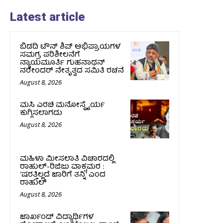
Latest article
ಬಿಡದಿ ಟೌನ್ ಶಿಪ್ ಅಭಿಪ್ರಾಯಗಳ
ಸಮಗ್ರ ಪರಿಶೀಲನೆಗೆ
ನ್ಯಾಯಮೂರ್ತಿ ಗುಹನಾಥನ್
ನರೇಂದರ್ ನೇತೃತ್ವದ ಸಮಿತಿ ರಚನೆ
August 8, 2026
ಮಸಿ ಎರಚಿ ಮನೋಸ್ಥೈರ್ಯ
ಕುಗ್ಗಿಸಲಾಗದು
August 8, 2026
ಮಹಿಳಾ ಮೀಸಲಾತಿ ವಿಚಾರದಲ್ಲಿ
ರಾಹುಲ್‌-ರಿಜಿಜು ವಾಕ್ಸಮರ :
‘ಷರತ್ತಿಲ್ಲದೆ ಜಾರಿಗೆ ತನ್ನಿ’ ಎಂದ
ರಾಹುಲ್‌
August 8, 2026
ಜಾರ್ಖಂಡ್‌ ವಿದ್ಯಾರ್ಥಿಗಳ