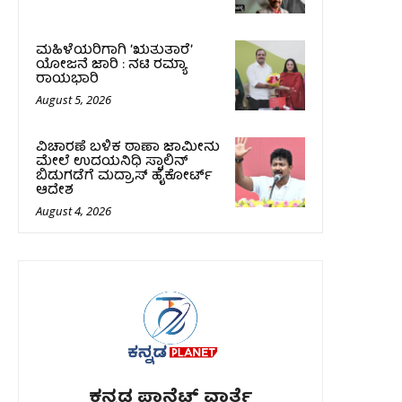
ಮಹಿಳೆಯರಿಗಾಗಿ ʼಋತುತಾರೆʼ
ಯೋಜನೆ ಜಾರಿ : ನಟಿ ರಮ್ಯಾ
ರಾಯಭಾರಿ
August 5, 2026
ವಿಚಾರಣೆ ಬಳಿಕ ಠಾಣಾ ಜಾಮೀನು
ಮೇಲೆ ಉದಯನಿಧಿ ಸ್ಟಾಲಿನ್‌
ಬಿಡುಗಡೆಗೆ ಮದ್ರಾಸ್‌ ಹೈಕೋರ್ಟ್‌
ಆದೇಶ
August 4, 2026
ಕನ್ನಡ ಪ್ಲಾನೆಟ್ ವಾರ್ತೆ