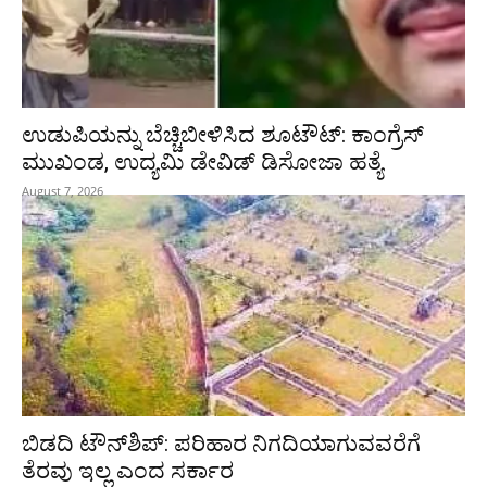
ಉಡುಪಿಯನ್ನು ಬೆಚ್ಚಿಬೀಳಿಸಿದ ಶೂಟೌಟ್‌: ಕಾಂಗ್ರೆಸ್‌
ಮುಖಂಡ, ಉದ್ಯಮಿ ಡೇವಿಡ್ ಡಿಸೋಜಾ ಹತ್ಯೆ
August 7, 2026
ಬಿಡದಿ ಟೌನ್‌ಶಿಪ್‌: ಪರಿಹಾರ ನಿಗದಿಯಾಗುವವರೆಗೆ
ತೆರವು ಇಲ್ಲ ಎಂದ ಸರ್ಕಾರ