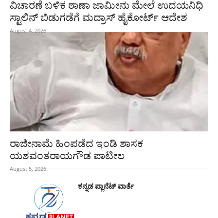
ವಿಚಾರಣೆ ಬಳಿಕ ಠಾಣಾ ಜಾಮೀನು ಮೇಲೆ ಉದಯನಿಧಿ
ಸ್ಟಾಲಿನ್‌ ಬಿಡುಗಡೆಗೆ ಮದ್ರಾಸ್‌ ಹೈಕೋರ್ಟ್‌ ಆದೇಶ
August 4, 2026
ರಾಜೀನಾಮೆ ಹಿಂಪಡೆದ ಇಂಡಿ ಶಾಸಕ
ಯಶವಂತರಾಯಗೌಡ ಪಾಟೀಲ
August 5, 2026
ಕನ್ನಡ ಪ್ಲಾನೆಟ್ ವಾರ್ತೆ