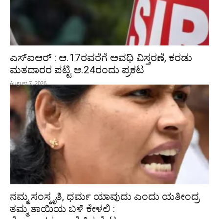
ಎಸ್‌ಐಆರ್‌ : ಆ.17ರವರೆಗೆ ಅವಧಿ ವಿಸ್ತರಣೆ, ಕರಡು
ಮತದಾರರ ಪಟ್ಟಿ ಆ.24ರಂದು ಪ್ರಕಟ
August 7, 2026
ನಮ್ಮ ಸಂಸ್ಕೃತಿ, ಧರ್ಮ ಯಾವುದು ಎಂದು ಯತೀಂದ್ರ
ತಮ್ಮ ತಾಯಿಯ ಬಳಿ ಕೇಳಲಿ :