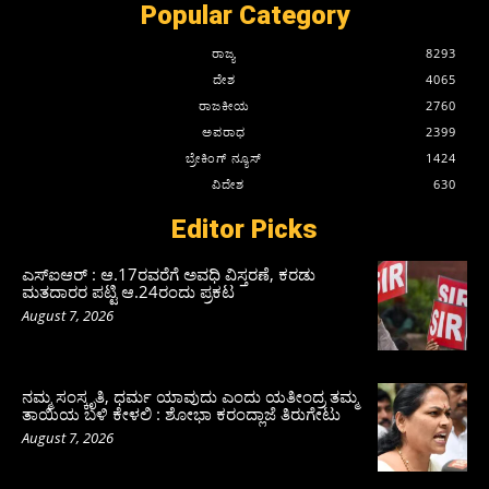
Popular Category
ರಾಜ್ಯ
8293
ದೇಶ
4065
ರಾಜಕೀಯ
2760
ಅಪರಾಧ
2399
ಬ್ರೇಕಿಂಗ್ ನ್ಯೂಸ್
1424
ವಿದೇಶ
630
Editor Picks
ಎಸ್‌ಐಆರ್‌ : ಆ.17ರವರೆಗೆ ಅವಧಿ ವಿಸ್ತರಣೆ, ಕರಡು
ಮತದಾರರ ಪಟ್ಟಿ ಆ.24ರಂದು ಪ್ರಕಟ
August 7, 2026
ನಮ್ಮ ಸಂಸ್ಕೃತಿ, ಧರ್ಮ ಯಾವುದು ಎಂದು ಯತೀಂದ್ರ ತಮ್ಮ
ತಾಯಿಯ ಬಳಿ ಕೇಳಲಿ : ಶೋಭಾ ಕರಂದ್ಲಾಜೆ ತಿರುಗೇಟು
August 7, 2026