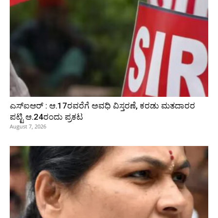
ಎಸ್‌ಐಆರ್‌ : ಆ.17ರವರೆಗೆ ಅವಧಿ ವಿಸ್ತರಣೆ, ಕರಡು ಮತದಾರರ
ಪಟ್ಟಿ ಆ.24ರಂದು ಪ್ರಕಟ
August 7, 2026