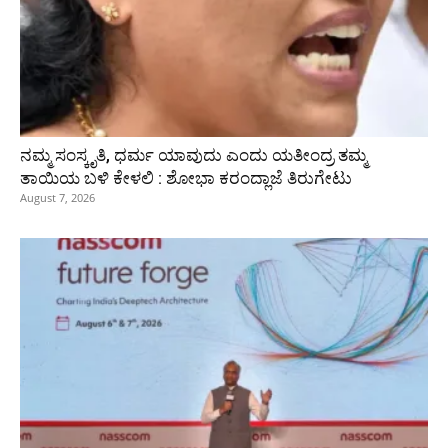
ನಮ್ಮ ಸಂಸ್ಕೃತಿ, ಧರ್ಮ ಯಾವುದು ಎಂದು ಯತೀಂದ್ರ ತಮ್ಮ
ತಾಯಿಯ ಬಳಿ ಕೇಳಲಿ : ಶೋಭಾ ಕರಂದ್ಲಾಜೆ ತಿರುಗೇಟು
August 7, 2026