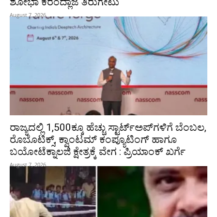
ಶೋಭಾ ಕರಂದ್ಲಾಜೆ ತಿರುಗೇಟು
August 7, 2026
ರಾಜ್ಯದಲ್ಲಿ 1,500ಕ್ಕೂ ಹೆಚ್ಚು ಸ್ಟಾರ್ಟ್‌ಅಪ್‌ಗಳಿಗೆ ಬೆಂಬಲ,
ರೊಬೊಟಿಕ್ಸ್, ಕ್ವಾಂಟಮ್ ಕಂಪ್ಯೂಟಿಂಗ್ ಹಾಗೂ
ಬಯೋಟೆಕ್ನಾಲಜಿ ಕ್ಷೇತ್ರಕ್ಕೆ ವೇಗ : ಪ್ರಿಯಾಂಕ್‌ ಖರ್ಗೆ
August 7, 2026