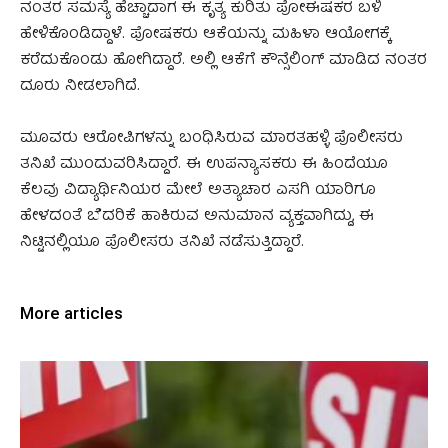
ನಂತರ ಸಮಸ್ಯೆ ಹೆಚ್ಚಾದಾಗ ಈ ಕೃತ್ಯ ಕುರಿತು ಪೋಈಷಕರ ಬಳಿ
ಹೇಳಿಕೊಂಡಿದ್ದಾಳೆ. ಪೋಷಕರು ಆಕೆಯನ್ನು ಮಹಿಳಾ ಆಯೋಗಕ್ಕೆ
ಕರೆದುಕೊಂಡು ಹೋಗಿದ್ದಾರೆ. ಅಲ್ಲಿ ಆಕೆಗೆ ಕೌನ್ಸೆಲಿಂಗ್ ಮಾಡಿದ ನಂತರ
ದೂರು ನೀಡಲಾಗಿದೆ.
ಮೂವರು ಆರೋಪಿಗಳನ್ನು ಬಂಧಿಸಿರುವ ಮಾರತಹಳ್ಳಿ ಪೊಲೀಸರು
ತನಿಖೆ ಮುಂದುವರಿಸಿದ್ದಾರೆ. ಈ ಉಪನ್ಯಾಸಕರು ಈ ಹಿಂದೆಯೂ
ಕೆಲವು ವಿದ್ಯಾರ್ಥಿನಿಯರ ಮೇಲೆ ಅತ್ಯಾಚಾರ ಎಸಗಿ ಯಾರಿಗೂ
ಹೇಳದಂತೆ ಬೆದರಿಕೆ ಹಾಕಿರುವ ಅನುಮಾನ ವ್ಯಕ್ತವಾಗಿದ್ದು, ಈ
ನಿಟ್ಟಿನಲ್ಲಿಯೂ ಪೊಲೀಸರು ತನಿಖೆ ನಡೆಸುತ್ತಿದ್ದಾರೆ.
More articles