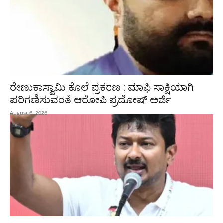
ರೇಣುಕಾಸ್ವಾಮಿ ಕೊಲೆ ಪ್ರಕರಣ : ಮಾಫಿ ಸಾಕ್ಷಿಯಾಗಿ
ಪರಿಗಣಿಸುವಂತೆ ಆರೋಪಿ ಪ್ರದೋಷ್‌ ಅರ್ಜಿ
August 6, 2026