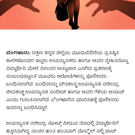
ಬೆಂಗಳೂರು:
ದಕ್ಷಿಣ ಕನ್ನಡ ಜಿಲ್ಲೆಯ ಮೂಡುಬಿದಿರೆಯ ಪ್ರತಿಷ್ಠಿತ
ಕಾಲೇಜೊಂದರ ಇಬ್ಬರು ಉಪನ್ಯಾಸಕರು ಹಾಗೂ ಅವರ ಸ್ನೇಹಿತನೊಬ್ಬ
ವಿದ್ಯಾರ್ಥಿನಿ ಮೇಲೆ ನಿರಂತರ ಅತ್ಯಾಚಾರ ಎಸಗಿದ ಪ್ರಕರಣಕ್ಕೆ
ಸಂಬಂಧಪಟ್ಟಂತೆ ಮೂವರು ಆರೋಪಿಗಳನ್ನು ಪೊಲೀಸರು
ಬಂಧಿಸಲಾಗಿದೆ. ಬಂಧಿತರನ್ನು ಭೌತಶಾಸ್ತ್ರ ಉಪನ್ಯಾಸಕ ನರೇಂದ್ರ,
ಜೀವಶಾಶ್ತ್ರ ಉಪನ್ಯಾಸಕ ಸಂದೀಪ್ ಹಾಗೂ ಅವರ ಗೆಳೆಯ ಅನೂಪ್
ಎಂದು ಗುರುತಿಸಲಾಗಿದೆ. ಬೆಂಗಳೂರಿನ ಮಾರತಹಳ್ಳಿ ಪೊಲೀಸರು
ಇವರನ್ನು ಬಂಧಿಸಿದ್ದಾರೆ.
ಉಪನ್ಯಾಸಕ ನರೇಂದ್ರ ನೋಟ್ಸ್ ನೀಡುವ ನೆಪದಲ್ಲಿ ವಿದ್ಯಾರ್ಥಿನಿಗೆ
ಹತ್ತಿರವಾಗಿದ್ದ. ನಂತರ ಹಂತ ಹಂತವಾಗಿ ಮೊಬೈಲ್‌ ನಲ್ಲಿ ಚಾಟ್‌