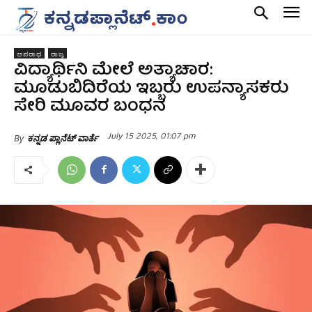
ಅಪರಾಧ
ರಾಜ್ಯ
ವಿದ್ಯಾರ್ಥಿನಿ ಮೇಲೆ ಅತ್ಯಾಚಾರ:
ಮೂಡುಬಿದಿರೆಯ ಇಬ್ಬರು ಉಪನ್ಯಾಸಕರು
ಸೇರಿ ಮೂವರ ಬಂಧನ
July 15 2025, 01:07 pm
By
ಕನ್ನಡ ಪ್ಲಾನೆಟ್ ವಾರ್ತೆ