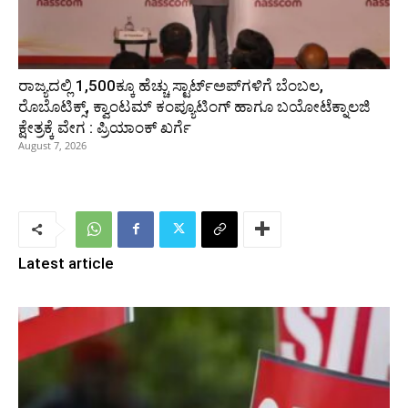
ರಾಜ್ಯದಲ್ಲಿ 1,500ಕ್ಕೂ ಹೆಚ್ಚು ಸ್ಟಾರ್ಟ್‌ಅಪ್‌ಗಳಿಗೆ ಬೆಂಬಲ,
ರೊಬೊಟಿಕ್ಸ್, ಕ್ವಾಂಟಮ್ ಕಂಪ್ಯೂಟಿಂಗ್ ಹಾಗೂ ಬಯೋಟೆಕ್ನಾಲಜಿ
ಕ್ಷೇತ್ರಕ್ಕೆ ವೇಗ : ಪ್ರಿಯಾಂಕ್‌ ಖರ್ಗೆ
August 7, 2026
Latest article