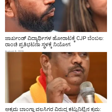
ಜಾರ್ಖಂಡ್‌ ವಿದ್ಯಾರ್ಥಿಗಳ ಹೋರಾಟಕ್ಕೆ CJP ಬೆಂಬಲ:
ರಾಂಚಿ ಪ್ರತಿಭಟನಾ ಸ್ಥಳಕ್ಕೆ ನಿಯೋಗ
August 8, 2026
ಅಕ್ರಮ ಬಾಂಗ್ಲಾ ವಲಸಿಗರ ವಿರುದ್ಧ ಕಟ್ಟುನಿಟ್ಟಿನ ಕ್ರಮ: