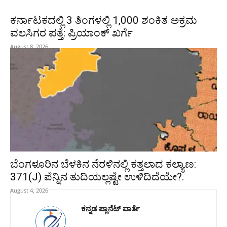
ಕರ್ನಾಟಕದಲ್ಲಿ 3 ತಿಂಗಳಲ್ಲಿ 1,000 ಶಂಕಿತ ಅಕ್ರಮ
ವಲಸಿಗರ ಪತ್ತೆ: ಪ್ರಿಯಾಂಕ್‌ ಖರ್ಗೆ
August 8, 2026
ಬೆಂಗಳೂರಿನ ಬೆಳಕಿನ ನೆರಳಿನಲ್ಲಿ ಕತ್ತಲಾದ ಕಲ್ಯಾಣ:
371(J) ಪೆನ್ನಿನ ತುದಿಯಲ್ಲಷ್ಟೇ ಉಳಿದಿದೆಯೇ?.
August 4, 2026
ಕನ್ನಡ ಪ್ಲಾನೆಟ್ ವಾರ್ತೆ