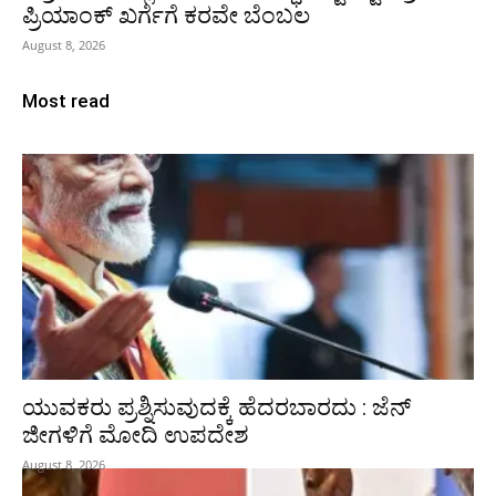
ಪ್ರಿಯಾಂಕ್ ಖರ್ಗೆಗೆ ಕರವೇ ಬೆಂಬಲ
August 8, 2026
Most read
ಯುವಕರು ಪ್ರಶ್ನಿಸುವುದಕ್ಕೆ ಹೆದರಬಾರದು : ಜೆನ್‌
ಜೀಗಳಿಗೆ ಮೋದಿ ಉಪದೇಶ
August 8, 2026