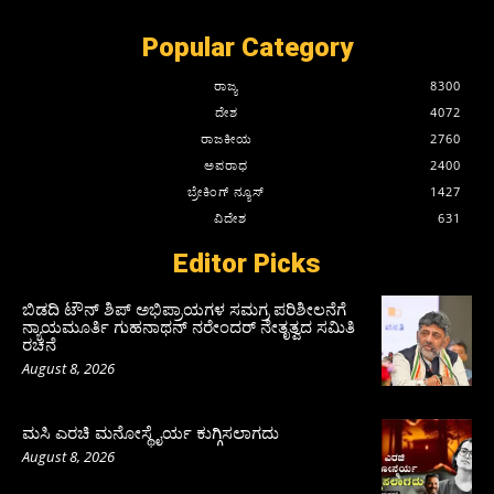
Popular Category
ರಾಜ್ಯ
8300
ದೇಶ
4072
ರಾಜಕೀಯ
2760
ಅಪರಾಧ
2400
ಬ್ರೇಕಿಂಗ್ ನ್ಯೂಸ್
1427
ವಿದೇಶ
631
Editor Picks
ಬಿಡದಿ ಟೌನ್ ಶಿಪ್ ಅಭಿಪ್ರಾಯಗಳ ಸಮಗ್ರ ಪರಿಶೀಲನೆಗೆ
ನ್ಯಾಯಮೂರ್ತಿ ಗುಹನಾಥನ್ ನರೇಂದರ್ ನೇತೃತ್ವದ ಸಮಿತಿ
ರಚನೆ
August 8, 2026
ಮಸಿ ಎರಚಿ ಮನೋಸ್ಥೈರ್ಯ ಕುಗ್ಗಿಸಲಾಗದು
August 8, 2026