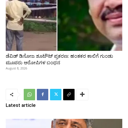
ಡೆವಿಡ್ ಡಿಸೋಜ ಶೂಟೌಟ್ ಪ್ರಕರಣ: ಹಂತಕರ ಕಾಲಿಗೆ ಗುಂಡು
ಮೂವರು ಆರೋಪಿಗಳ ಬಂಧನ
August 8, 2026
Latest article