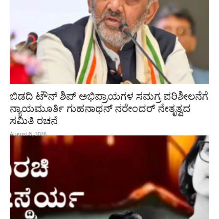
ಬಿಡದಿ ಟೌನ್ ಶಿಪ್ ಅಭಿಪ್ರಾಯಗಳ ಸಮಗ್ರ ಪರಿಶೀಲನೆಗೆ
ನ್ಯಾಯಮೂರ್ತಿ ಗುಹನಾಥನ್ ನರೇಂದರ್ ನೇತೃತ್ವದ
ಸಮಿತಿ ರಚನೆ
August 8, 2026