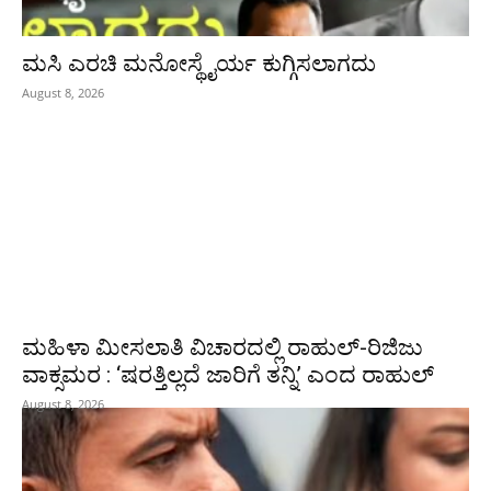
ಮಸಿ ಎರಚಿ ಮನೋಸ್ಥೈರ್ಯ ಕುಗ್ಗಿಸಲಾಗದು
August 8, 2026
ಮಹಿಳಾ ಮೀಸಲಾತಿ ವಿಚಾರದಲ್ಲಿ ರಾಹುಲ್‌-ರಿಜಿಜು
ವಾಕ್ಸಮರ : ‘ಷರತ್ತಿಲ್ಲದೆ ಜಾರಿಗೆ ತನ್ನಿ’ ಎಂದ ರಾಹುಲ್‌
August 8, 2026